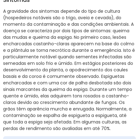
A gravidade dos sintomas depende do tipo de cultura
(hospedeiros notáveis são o trigo, aveia e cevada), do
momento da contaminação e das condições ambientais. A
doença se caracteriza por dois tipos de sintomas: queima
das mudas e queima da espiga. No primeiro caso, lesões
encharcadas castanho-claras aparecem na base do colmo
e a plântula se torna necrótica durante a emergência. Isto é
particularmente notável quando sementes infectadas são
semeadas em solo frio e úmido. Em estágios posteriores do
desenvolvimento da planta, o apodrecimento dos caules
basais e da coroa é comumente observado. Espiguetas
encharcadas e com uma cor de palha desbotada são dois
sinais marcantes da queima da espiga. Durante um tempo
quente e úmido, elas adquirem tons rosados a castanho-
claros devido ao crescimento abundante de fungos. Os
grãos têm aparência murcha e enrugada. Normalmente, a
contaminação se espalha de espigueta a espigueta, até
que toda a espiga seja afetada. Em algumas culturas, as
perdas de rendimento são avaliadas em até 70%.