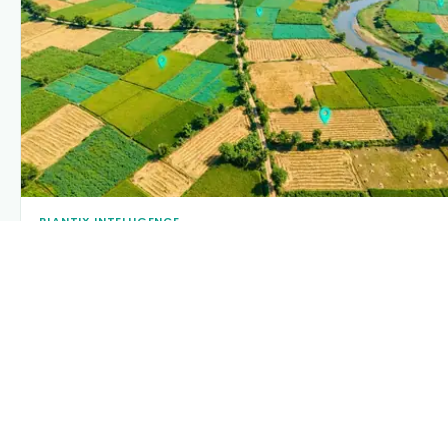
PLANTIX INTELLIGENCE
The intelligence behind this page
Explore the live agronomic data that powers Plantix disease
pages.
Discover
→