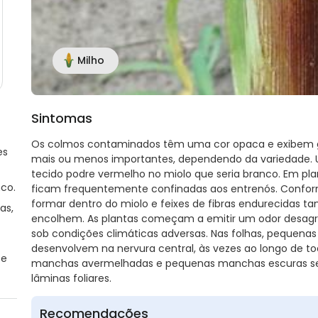
Milho
Sintomas
Os colmos contaminados têm uma cor opaca e exibem g
es
mais ou menos importantes, dependendo da variedade. 
tecido podre vermelho no miolo que seria branco. Em pla
co.
ficam frequentemente confinadas aos entrenós. Confor
formar dentro do miolo e feixes de fibras endurecidas t
as,
encolhem. As plantas começam a emitir um odor desagr
sob condições climáticas adversas. Nas folhas, pequenas
desenvolvem na nervura central, às vezes ao longo de t
 e
manchas avermelhadas e pequenas manchas escuras s
lâminas foliares.
Recomendações