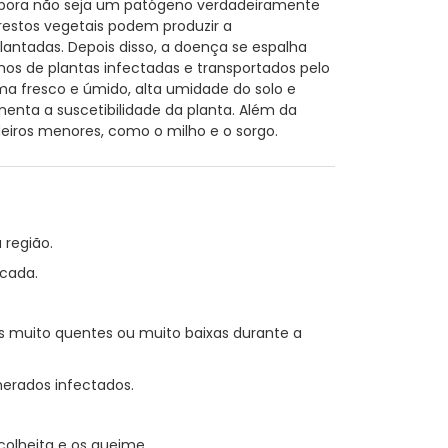
mbora não seja um patógeno verdadeiramente
e restos vegetais podem produzir a
tadas. Depois disso, a doença se espalha
mos de plantas infectadas e transportados pelo
ma fresco e úmido, alta umidade do solo e
ta a suscetibilidade da planta. Além da
iros menores, como o milho e o sorgo.
 região.
cada.
 muito quentes ou muito baixas durante a
erados infectados.
olheita e os queime.