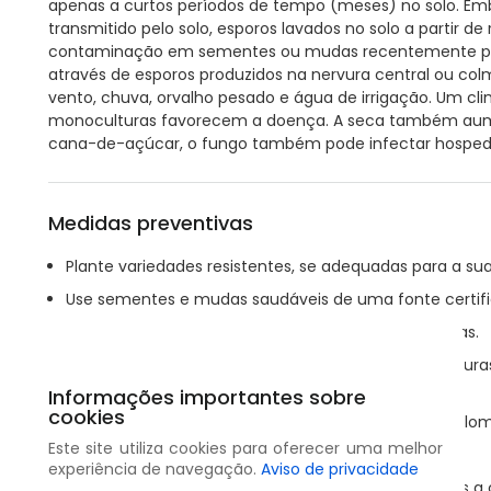
apenas a curtos períodos de tempo (meses) no solo. E
transmitido pelo solo, esporos lavados no solo a partir d
contaminação em sementes ou mudas recentemente plan
através de esporos produzidos na nervura central ou col
vento, chuva, orvalho pesado e água de irrigação. Um cli
monoculturas favorecem a doença. A seca também aumen
cana-de-açúcar, o fungo também pode infectar hospede
Medidas preventivas
Plante variedades resistentes, se adequadas para a sua
Use sementes e mudas saudáveis de uma fonte certifi
Adquira material de plantio de campos sem doenças.
Mude o tempo de semeadura para evitar temperaturas
safra.
Informações importantes sobre
cookies
Monitore regularmente o campo e as plantas ou aglom
Este site utiliza cookies para oferecer uma melhor
Evite a palhada de culturas doentes.
experiência de navegação.
Aviso de privacidade
Remova quaisquer detritos vegetais do campo após a c