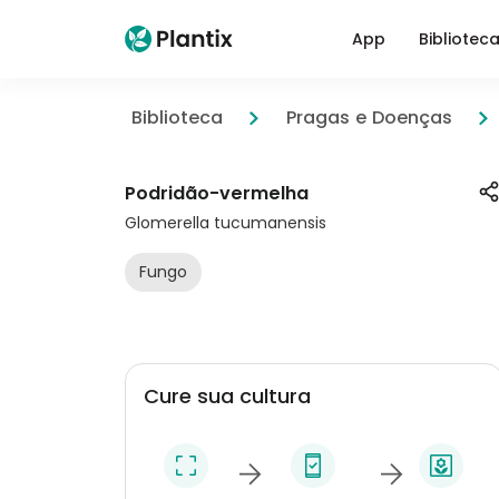
App
Bibliotec
Biblioteca
Pragas e Doenças
Podridão-vermelha
Glomerella tucumanensis
Fungo
Cure sua cultura