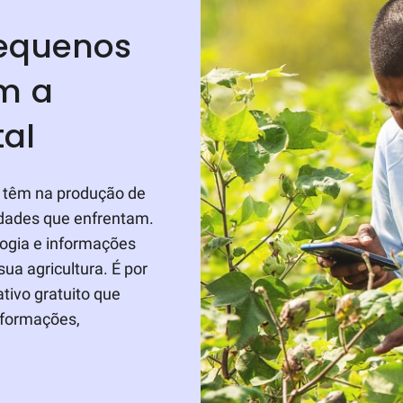
equenos
om a
tal
 têm na produção de
ldades que enfrentam.
logia e informações
ua agricultura. É por
ativo gratuito que
nformações,