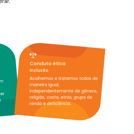
rar.
Conduta ética
Inclusão
Acolhemos e tratamos todos de
um
maneira igual,
independentemente de gênero,
er
religião, casta, etnia, grupo de
m
renda e deficiência.