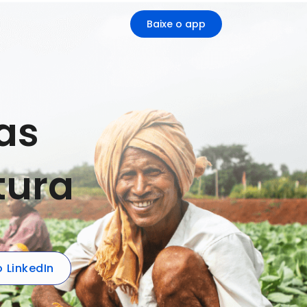
Baixe o app
as
tura
 LinkedIn