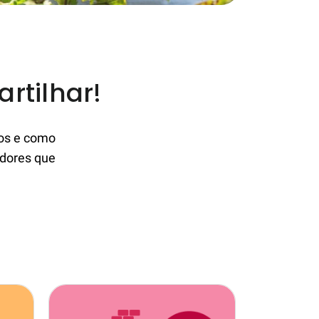
artilhar!
mos e como
adores que