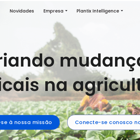
a
Novidades
Empresa
Plantix Intelligence
riando mudanç
icais na agricul
-se à nossa missão
Conecte-se conosco no