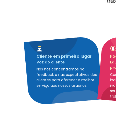
tra
Cliente em primeiro lugar
Fo
Voz do cliente
Equ
pr
Nós nos concentramos no
feedback e nas expectativas dos
Co
clientes para oferecer o melhor
ind
serviço aos nossos usuários.
inc
se
tra