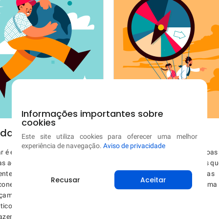
Informações importantes sobre
cookies
idar
Possibilitar
Este site utiliza cookies para oferecer uma melhor
experiência de navegação.
Aviso de privacidade
r é estarmos cientes de como
Possibilitamos que as pessoas
as ações impactam nossos
façam escolhas inteligentes qu
ntes sociais e naturais. Tudo
ajudem a crescer e viver vidas
Recusar
Aceitar
conectado. Por isso, nós nos
melhores. Isso resulta em uma
çamos para sermos gentis,
maior independência,
icos e prestativos em tudo o
autoconfiança e sucesso.
fazemos.