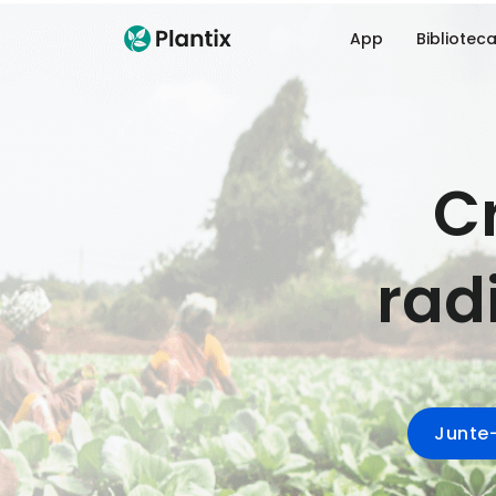
App
Bibliotec
C
rad
Junte