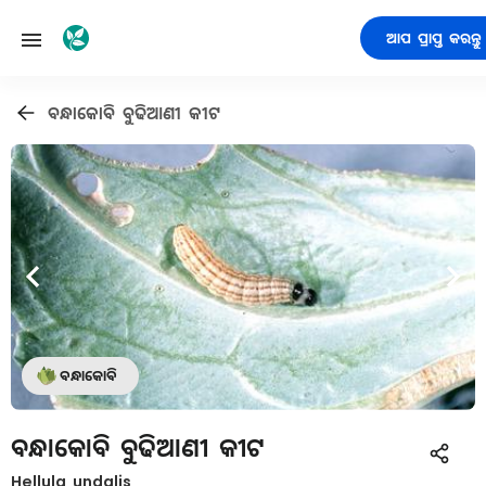
ଆପ ପ୍ରାପ୍ତ କରନ୍ତୁ
ବନ୍ଧାକୋବି ବୁଢିଆଣୀ କୀଟ
ବନ୍ଧାକୋବି
ବନ୍ଧାକୋବି ବୁଢିଆଣୀ କୀଟ
Hellula undalis