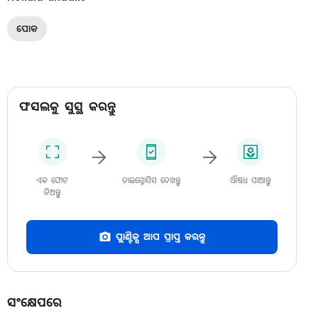
ପୋକ
ଫସଲକୁ ସୁସ୍ଥ କରନ୍ତୁ
ଏକ ଫୋଟ
ଡାଇଗ୍ନୋସିସ ଦେଖନ୍ତୁ
ଔଷଧ ପାଆନ୍ତୁ
ନିଅନ୍ତୁ
ପ୍ଲାଣ୍ଟିକ୍ସ ଆପ ପ୍ରାପ୍ତ କରନ୍ତୁ
ସଂକ୍ଷେପରେ