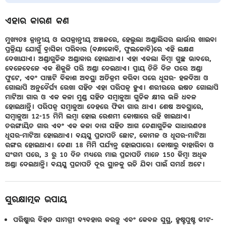
ଏହାର କାରଣ କଣ
ମୁଖ୍ଯତଃ କ୍ରାନ୍ତୀୟ ଓ ଉପକ୍ରାନ୍ତୀୟ ଅଞ୍ଚଳରେ, ହେଲୁଲା ଅଣ୍ଡାଲିସର ଲାର୍ଭାର ଖାଇବା
ପ୍ରକ୍ରିୟା ଯୋଗୁଁ ବ୍ରାସିକା ପରିବାର (ବନ୍ଧାକୋବି, ଫୁଲକୋବି)ରେ ଏହି ଲକ୍ଷଣ
ଦେଖାଯାଏ। ଅଣ୍ଡାଗୁଡିକ ଅଣ୍ଡାକାର ହୋଇଥାଏ। ଏହା ଏକଲା କିମ୍ବା ଗୁଚ୍ଛ ଭାବରେ,
ବେଳେବେଳେ ଏକ ଶିକୁଳି ପରି ଅଣ୍ଡା ଦେଇଥାଏ। ପ୍ରାୟ ତିନି ଦିନ ପରେ ଅଣ୍ଡା
ଫୁଟେ, ଏବଂ ପାଞ୍ଚଟି ବିକାଶ ଅବସ୍ଥା ଅତିକ୍ରମ କରିବା ପରେ ଧୂସର- ହଳଦିଆ ଓ
ଗୋଲାପି ଅନୁଦୈର୍ଘ୍ୟ ରେଖା ସହିତ ଏହା ପରିପକ୍ଵ ହୁଏ। ଶରୀରରେ ଇଷତ ଗୋଲାପି
ମାଟିଆ ଗାର ଓ ଏକ କଳା ମୁଣ୍ଡ ସହିତ ସମ୍ବାଳୁଆ ଗୁଡିକ କ୍ଷୀର ଭଳି ଧବଳ
ହୋଇଥାନ୍ତି। ପରିପକ୍ଵ ସମ୍ବାଳୁଆ ଦେହରେ ଫିକା ଗାର ଥାଏ। ଶେଷ ଅବସ୍ଥାରେ,
ସମ୍ବାଳୁଆ 12-15 ମିମି ଲମ୍ବା ହୋଇ ରେଶମୀ କୋଷାରେ ରହି ଖାଇଥାଏ।
ତରଙ୍ଗାୟିତ ଗାର ଏବଂ ଏକ କଳା ଦାଗ ସହିତ ଆଗ ଡେଣାଗୁଡିକ ସାଧାରଣତଃ
ଧୂସର-ମାଟିଆ ହୋଇଥାଏ। ବୟସ୍କ ପ୍ରଜାପତି ଛୋଟ, କୋମଳ ଓ ଧୂସର-ମାଟିଆ
ରଙ୍ଗର ହୋଇଥାଏ। ଡେଣା 18 ମିମି ପର୍ଯ୍ୟନ୍ତ ହୋଇପାରେ। କୋଷାରୁ ବାହାରିବା ଓ
ସଂଗମ ପରେ, 3 ରୁ 10 ଦିନ ମଧ୍ୟରେ ମାଇ ପ୍ରଜାପତି ମାନେ 150 କିମ୍ବା ଅଧିକ
ଅଣ୍ଡା ଦେଇଥାନ୍ତି। ବୟସ୍କ ପ୍ରଜାପତି ଦୂର ସ୍ଥାନକୁ ଉଡି ଯିବା ପାଇଁ ସମର୍ଥ ଅଟେ।
ସୁରକ୍ଷାତ୍ମକ ଉପାୟ
ପରିଷ୍କାର ବିହନ ସାମଗ୍ରୀ ବ୍ୟବହାର କରନ୍ତୁ ଏବଂ କେବଳ ସୁସ୍ଥ, ହୃଷ୍ଟପୁଷ୍ଟ କୀଟ-