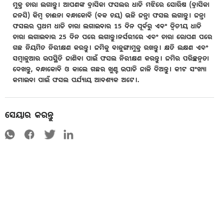
ମୁକ୍ତ ଚାରା ଲଗାନ୍ତୁ। ଆପଣଙ୍କ ବ୍ରାସିକା ଫସଲର ଧାଡି ମଝିରେ ସୋରିଷ (ବ୍ରାସିକା
ଜନସି) କିମ୍ବ ଚାଈନା ବନ୍ଧାକୋବି (ବକ ଚୟ) ଭଳି ଜନ୍ତା ଫସଲ ଲଗାନ୍ତୁ। ଜନ୍ତା
ଫସଲର ପ୍ରଥମ ଧାଡି ଚାରା ଲଗାଇବାର 15 ଦିନ ପୂର୍ବରୁ ଏବଂ ଦ୍ଵିତୀୟ ଧାଡି
ଚାରା ଲଗାଇବାର 25 ଦିନ ପରେ ଲଗାନ୍ତୁ।ନର୍ସରୀରେ ଏବଂ ଚାରା ରୋପଣ ପରେ
ଗଛ ନିୟମିତ ନିରୀକ୍ଷଣ କରନ୍ତୁ। ଜମିକୁ ବାଳୁଙ୍ଗାମୁକ୍ତ ରଖନ୍ତୁ। କ୍ଷତି ଲକ୍ଷଣ ଏବଂ
ସମ୍ବାଳୁଆର ଉପସ୍ଥିତି ଜାଣିବା ପାଇଁ ଫସଲ ନିରୀକ୍ଷଣ କରନ୍ତୁ। ଜମିର ପରିଚ୍ଛନ୍ନତା
ଦେଖନ୍ତୁ, ବନ୍ଧାକୋବି ଓ କାଲେ ଗଛର ଖୁଣ୍ଟ ଉପାଡି ଜାଳି ଦିଅନ୍ତୁ। କୀଟ ସଂଖ୍ୟା
କମାଇବା ପାଇଁ ଫସଲ ପର୍ଯ୍ୟାୟ ଆବଶ୍ୟକ ଅଟେ।.
ସେୟାର କରନ୍ତୁ