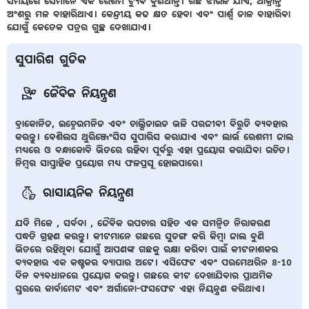
ସମୟରେ ସେମାନେ ଏକ ରେଶମ ଟ୍ୟୁବ ବୁଣିଥାନ୍ତି। ଗଛ ଝାଉଁଳି ଯାଏ, ଆକ୍ରାନ୍ତ
ଅଂଶରୁ ମଳ ବାହାରିଥାଏ। କେନ୍ଦ୍ରୀୟ କଢ କ୍ଷତ ହେବା ଏବଂ ପାର୍ଶ୍ଵ ଡାଳ ବାହାରିବା
ଯୋଗୁଁ କେତେକ ପତ୍ରର ଗୁଚ୍ଛ ଦେଖାଯାଏ।
ସୁପାରିଶ ଗୁଡିକ
ଜୈବିକ ନିୟନ୍ତ୍ରଣ
ବ୍ରାକୋନିଡ, ଇଚ୍ନେଉମନିଡ ଏବଂ ଚାଲ୍ଶିଡାଇଡ ଭଳି ପରଜୀବୀ ବିରୁଡି ବ୍ୟବହାର
କରନ୍ତୁ। ବେଶିଲସ ଥୁରିଞ୍ଜେଂସିସ ସୁପାରିସ କରାଯାଏ ଏବଂ ଲାର୍ଭ ରେଶମୀ ଜାଲ
ମଧ୍ୟରେ ଓ ବନ୍ଧାକୋବି ଭିତରେ ରହିବା ପୂର୍ବରୁ ଏହା ପ୍ରୟୋଗ କରାଯିବା ଉଚିତ।
ନିମ୍ବର ସାପ୍ତାହିକ ପ୍ରୟୋଗ ମଧ୍ୟ ଫଳପ୍ରସୂ ହୋଇପାରେ।
ରାସାୟନିକ ନିୟନ୍ତ୍ରଣ
ଯଦି ମିଳେ , ସର୍ବଦା , ଜୈବିକ ଉପଚାର ସହିତ ଏକ ସମନ୍ଵିତ ନିରାକରଣ
ପଦ୍ଧତି ଗ୍ରହଣ କରନ୍ତୁ। କୀଟମାନେ ଗଛରେ ସୁଡଙ୍ଗ କରି କିମ୍ବା ଜାଲ ବୁଣି
ଭିତରେ ରହିଥିବା ଯୋଗୁଁ ଆପଣଙ୍କ ଗଛକୁ ରକ୍ଷା କରିବା ପାଇଁ କୀଟନାଶକର
ବ୍ୟବହାର ଏକ କଷ୍ଟକର ବ୍ୟାପାର ଅଟେ। ଏସିଫେଟ ଏବଂ ପରମେଥରିନ 8-10
ଦିନ ବ୍ୟବଧାନରେ ପ୍ରୟୋଗ କରନ୍ତୁ। ଗଛରେ କୀଟ ଦେଖାଯିବାର ପ୍ରାଥମିକ
ସ୍ତରରେ କାର୍ବାମେଟ ଏବଂ ଅର୍ଗାନୋ-ଫସଫେଟ ଏହା ନିୟନ୍ତ୍ରଣ କରିଥାଏ।