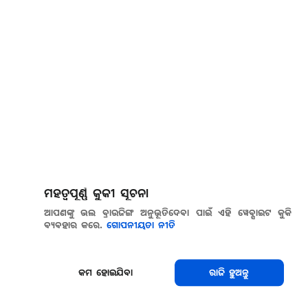
ମହତ୍ୱପୂର୍ଣ୍ଣ କୁକୀ ସୂଚନା
ଆପଣଙ୍କୁ ଭଲ ବ୍ରାଉଜିଙ୍ଗ ଅନୁଭୂତିଦେବା ପାଇଁ ଏହି ୱେବ୍ସାଇଟ କୁକି
ବ୍ୟବହାର କରେ.
ଗୋପନୀୟତା ନୀତି
କମ ହୋଇଯିବା
ରାଜି ହୁଅନ୍ତୁ