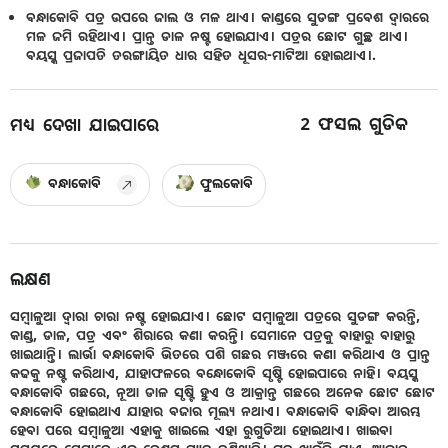
ବନ୍ଧାକୋବି ପତ୍ର ଉପରେ ଜାଲ ଓ ମଳ ଥାଏ। କାଣ୍ଡରେ ସୁଡଙ୍ଗ ପ୍ରବେଶ ଦ୍ଵାରରେ
ମଳ ଜମି ରହିଥାଏ। ପ୍ରାନ୍ତ ଡାଳ ନଷ୍ଟ ହୋଇଯାଏ। ପତ୍ରର ଛୋଟ ଗୁଚ୍ଛ ଥାଏ।
ବୟସ୍କ ପ୍ରଜାପତି ତରଙ୍ଗାୟିତ ଧାର ସହିତ ଧୂସର-ମାଟିଆ ହୋଇଥାଏ।.
2
ଫସଲ ଗୁଡିକ
ମଧ୍ୟ ଦେଖା ଯାଇପାରେ
ବନ୍ଧାକୋବି
ଫୁଲକୋବି
ଲକ୍ଷଣ
ସମ୍ବାଳୁଆ ଦ୍ଵାରା ଚାରା ନଷ୍ଟ ହୋଇଯାଏ। ଛୋଟ ସମ୍ବାଳୁଆ ପତ୍ରରେ ସୁଡଙ୍ଗ କରନ୍ତି,
କାଣ୍ଡ, ଡାଳ, ପତ୍ର ଏବଂ ଶିରାରେ କଣା କରନ୍ତି। ସେମାନେ ପତ୍ରକୁ ବାହାରୁ ବାହାରୁ
ଖାଇଥାନ୍ତି। ଲାର୍ଭା ବନ୍ଧାକୋବି ଭିତରେ ପଶି ଗଛର ମଞ୍ଜରେ କଣା କରିଥାଏ ଓ ପ୍ରାନ୍ତ
କଢକୁ ନଷ୍ଟ କରିଥାଏ, ଯାହାଫଳରେ ବନ୍ଧୋକୋବି ସୃଷ୍ଟି ହୋଇପାରେ ନାହି। ବୟସ୍କ
ବନ୍ଧାକୋବି ଗଛରେ, ନୂଆ ଡାଳ ସୃଷ୍ଟି ହୁଏ ଓ ଆକ୍ରାନ୍ତ ଗଛରେ ଅନେକ ଛୋଟ ଛୋଟ
ବନ୍ଧାକୋବି ହୋଇଥାଏ ଯାହାର ବଜାର ମୂଲ୍ୟ ନଥାଏ। ବନ୍ଧାକୋବି ବାନ୍ଧିବା ଆରମ୍ଭ
ହେବା ପରେ ସମ୍ବାଳୁଆ ଏହାକୁ ଖାଇଲେ ଏହା ରୁଗୁଡିଆ ହୋଇଥାଏ। ଖାଇବା