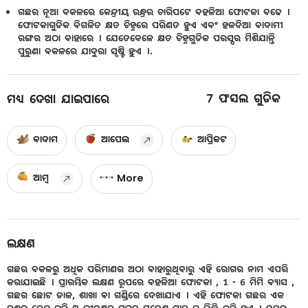
ଗଛର ନୂଆ ବକଳରେ କେନ୍ଦ୍ରୀୟ ରନ୍ଧ୍ରର ଚାରିପଟେ ବହଳିଆ ଫୋଟକା ବଢେ ।
ଫୋଟକାଗୁଡିକ ବିଗଳିତ କ୍ଷତ ଚିହ୍ନରେ ପରିଣତ ହୁଏ ଏବଂ ହଳଦିଆ ବାଦାମୀ
ରଙ୍ଗର ଅଠା ବାହାରେ । ଯେତେବେଳେ କ୍ଷତ ଚିହ୍ନଗୁଡିକ ପରସ୍ପର ମିଶିଯାନ୍ତି
ପୁରୁଣା ବକଳରେ ଯାଦୁରା ସୃଷ୍ଟି ହୁଏ ।.
7
ଫସଲ ଗୁଡିକ
ମଧ୍ୟ ଦେଖା ଯାଇପାରେ
ବାଦାମ
ଆପେଲ
ଆପ୍ରିକଟ
ଆମ୍ବ
More
ଲକ୍ଷଣ
ଗଛର ବକଳରୁ ଅଧିକ ପରିମାଣର ଅଠା ବାହାରୁଥିବାରୁ ଏହି ରୋଗର ନାମ ଏପରି
କରାଯାଇଛି । ପ୍ରାରମ୍ଭିକ ଲକ୍ଷଣ ରୂପରେ ବହଳିଆ ଫୋଟକା , 1 - 6 ମିମି ବ୍ୟାସ ,
ଗଛର ଛୋଟ ଡାଳ, ଶାଖା ବା ଗଣ୍ଡିରେ ଦେଖାଯାଏ । ଏହି ଫୋଟକା ଗଛର ଏକ