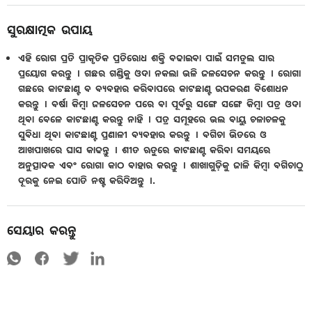
ସୁରକ୍ଷାତ୍ମକ ଉପାୟ
ଏହି ରୋଗ ପ୍ରତି ପ୍ରାକୃତିକ ପ୍ରତିରୋଧ ଶକ୍ତି ବଢାଇବା ପାଇଁ ସମତୁଲ ସାର
ପ୍ରୟୋଗ କରନ୍ତୁ । ଗଛର ଗଣ୍ଡିକୁ ଓଦା ନକଲା ଭଳି ଜଳସେଚନ କରନ୍ତୁ । ରୋଗା
ଗଛରେ କାଟଛାଣ୍ଟ ବ ବ୍ୟବହାର କରିବାପରେ କାଟଛାଣ୍ଟ ଉପକରଣ ବିଶୋଧନ
କରନ୍ତୁ । ବର୍ଷା କିମ୍ବା ଜଳସେଚନ ପରେ ବା ପୂର୍ବରୁ ସଙ୍ଗେ ସଙ୍ଗେ କିମ୍ବା ପତ୍ର ଓଦା
ଥିବା ବେଳେ କାଟଛାଣ୍ଟ କରନ୍ତୁ ନାହି । ପତ୍ର ସମୂହରେ ଭଲ ବାୟୁ ଚଳାଚଳକୁ
ସୁବିଧା ଥିବା କାଟଛାଣ୍ଟ ପ୍ରଣାଳୀ ବ୍ୟବହାର କରନ୍ତୁ । ବଗିଚା ଭିତରେ ଓ
ଆଖପାଖରେ ଘାସ କାଢନ୍ତୁ । ଶୀତ ଋତୁରେ କାଟଛାଣ୍ଟ କରିବା ସମୟରେ
ଅନୁତ୍ପାଦକ ଏବଂ ରୋଗା କାଠ ବାହାର କରନ୍ତୁ । ଶାଖାଗୁଡ଼ିକୁ ଜାଳି କିମ୍ବା ବଗିଚାଠୁ
ଦୂରକୁ ନେଇ ପୋତି ନଷ୍ଟ କରିଦିଅନ୍ତୁ ।.
ସେୟାର କରନ୍ତୁ