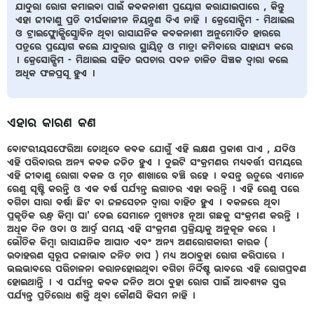
ଯାଦୁରା ରୋଗ କମାଇବା ପାଇଁ କବକନାଶୀ ପ୍ରୟୋଗ କରାଯାଇପାରେ , କିନ୍ତୁ
ଏହା ଜୀବାଣୁ ପ୍ରତି ଦୀର୍ଘକାଳୀନ ନିୟନ୍ତ୍ରଣ ଦିଏ ନାହି । କ୍ରେସୋକ୍ସିମ - ମିଥାଇଲ
ଓ ଟ୍ରାଇଫ୍ଲୋକ୍ସିସ୍ତ୍ରୋବିନ ଥିବା ରାସାଯନିକ କବକନାଶୀ ଅନୁମୋଦିତ ହାରରେ
ପତ୍ରରେ ପ୍ରୟୋଗ କଲେ ଯାଦୁରାର ସ୍ଥାୟିତ୍ଵ ଓ ମାତ୍ରା କମିବାରେ ସାହାଯ୍ୟ କରେ
। କ୍ରେସୋକ୍ସିମ - ମିଥାଇଲ ସହିତ ଉପଚାର ପବନ ଚାଳିତ ସିଞ୍ଚକ ଦ୍ଵାରା କଲେ
ଅଧିକ ଫଳପ୍ରସୂ ହୁଏ ।
ଏହାର କାରଣ କଣ
ବୋଟରୀୟସଫେରିଆ ଡୋଥିଦେ କବକ ଯୋଗୁଁ ଏହି ଲକ୍ଷଣ ପ୍ରକାଶ ପାଏ , ଯଦିଓ
ଏହି ପରିବାରର ଅନ୍ୟ କବକ ଜଡିତ ହୁଏ । ଦୁଇଟି ସଂକ୍ରମଣର ମଧ୍ୟବର୍ତ୍ତୀ ସମୟରେ
ଏହି ଜୀବାଣୁ ରୋଗା ବକଳ ଓ ମୃତ ଶାଖାରେ ବଞ୍ଚି ରହେ । ବସନ୍ତ ଋତୁରେ ଏମାନେ
ରେଣୁ ସୃଷ୍ଟି କରନ୍ତି ଓ ଏକ ବର୍ଷ ପର୍ଯ୍ୟନ୍ତ ଲଗାତର ଏହା କରନ୍ତି । ଏହି ରେଣୁ ପରେ
ବଗିଚା ସାରା ବର୍ଷା ଛିଟ ବା ଜଳସେଚନ ଦ୍ଵାରା ବାହିତ ହୁଏ । ବକଳରେ ଥିବା
ପ୍ରକୃତିକ ରନ୍ଧ୍ର କିମ୍ବା ଘା' ଦେଇ ସେମାନେ ମୁଖ୍ୟତଃ ନୂଆ ଗଛକୁ ସଂକ୍ରମଣ କରନ୍ତି ।
ଅଧିକ ଦିନ ଓଦା ଓ ଆର୍ଦ୍ର ସମୟ ଏହି ସଂକ୍ରମଣ ପ୍ରକ୍ରିୟାକୁ ଅନୁକୂଳ କରେ ।
ଭୌତିକ କିମ୍ବା ରାସାଯନିକ ଆଘାତ ଏବଂ ଅନ୍ୟ ଅଣରୋଗକାରୀ କାରକ (
ଉଦାହରଣ ସ୍ୱରୂପ ଜଳାଭାବ ଜନିତ ଚାପ ) ମଧ୍ୟ ଅଠାବୁହା ରୋଗ କରିପାରେ ।
ଭଲଭାବରେ ପରିଚାଳନା କରାନହୋଇଥିବା ବଗିଚା ନିର୍ଦ୍ଦିଷ୍ଟ ଭାବରେ ଏହି ରୋଗପ୍ରବଣ
ହୋଇଥାନ୍ତି । ଏ ପର୍ଯ୍ୟନ୍ତ କବକ ଜନିତ ଅଠା ବୁହା ରୋଗ ପାଇଁ ଆବଶ୍ୟକ ସ୍ତର
ପର୍ଯ୍ୟନ୍ତ ପ୍ରତିରୋଧ ଶକ୍ତି ଥିବା କୌଣସି କିସମ ନାହି ।