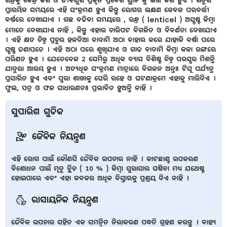
ରନ୍ଧ୍ରକୁ କେନ୍ଦ୍ର କରି ଓ ଜୀବଣୁର ପ୍ରକୃତ ପ୍ରବେଶ ସ୍ଥାନ କୁ ଭିତ୍ତି କରି ହୁଏ । ଋତୁର
ପ୍ରାରମ୍ଭିକ ସମୟରେ ଏହି ସଂକ୍ରମଣ ହୁଏ କିନ୍ତୁ ରୋଗର ଲକ୍ଷଣ କେବଳ ପରବର୍ତ୍ତୀ
ବର୍ଷରେ ଦେଖାଯାଏ । ଗଛ ବଢିବା ସମୟରେ , ରନ୍ଧ୍ର ( lenticel ) ଅସ୍ପଷ୍ଟ କିମ୍ବା
ମୋତେ ଦେଖାଯାଏ ନାହି , କିନ୍ତୁ ଏହାର ଚାରିପଟ ବିଗଳିତ ଓ ବିବର୍ଣତା ଦେଖାଯାଏ
। ଏହି କ୍ଷତ ଚିହ୍ନ ପ୍ରଚୁର ହଳଦିଆ ବାଦାମି ଅଠା ବାହାର କରେ ଯାହାକି ବର୍ଷା ପରେ
ସ୍ପଷ୍ଟ ଜଣାପଡେ । ଏହି ଅଠା ପରେ ଶୁଖିଯାଏ ଓ ଗାଢ ବାଦାମି କିମ୍ବା କଳା ରଙ୍ଗରେ
ପରିଣତ ହୁଏ । ଯେତେବେଳ 2 ସେମିରୁ ଅଧିକ ବ୍ୟାସ ବିଶିଷ୍ଟ ଚିହ୍ନ ପରସ୍ପର ମିଶନ୍ତି
ଯାଦୁରା ଆରମ୍ଭ ହୁଏ । ଅତ୍ୟଧିକ ସଂକ୍ରମଣ ମାତ୍ରାରେ ବିଗଳନ ଅନ୍ତଃ ଟିସୂ ପର୍ଯ୍ୟନ୍ତ
ପ୍ରସାରିତ ହୁଏ ଏବଂ ପୁରା ଶାଖାକୁ ଘେରି ରହେ ଓ ଘଟଣାକ୍ରମେ ଏହାକୁ ମାରିଦିଏ ।
ଫୁଲ, ପତ୍ର ଓ ଫଳ ସାଧାରଣତଃ ପ୍ରଭାବିତ ହୁଅନ୍ତି ନାହି ।
ସୁପାରିଶ ଗୁଡିକ
ଜୈବିକ ନିୟନ୍ତ୍ରଣ
ଏହି ରୋଗ ପାଇଁ କୌଣସି ଜୈବିକ ଉପଚାର ନାହି । କାଟଛାଣ୍ଟ ଉପକରଣ
ବିଶୋଧନ ପାଇଁ ମୃଦୁ ବ୍ଲିଚ ( 10 % ) କିମ୍ବା ସୁରାସାର ଘଷିବା ମଧ୍ୟ ଯଥେଷ୍ଟ
ହୋଇପାରେ ଏବଂ ଏହା କବକର ଅଧିକ ବିସ୍ତାରକୁ ପ୍ରଶ୍ରୟ ଦିଏ ନାହି ।
ରାସାୟନିକ ନିୟନ୍ତ୍ରଣ
ଜୈବିକ ଉପଚାର ସହିତ ଏକ ସମନ୍ଵିତ ନିରାକରଣ ପଦ୍ଧତି ଗ୍ରହଣ କରନ୍ତୁ । ବାହ୍ୟ