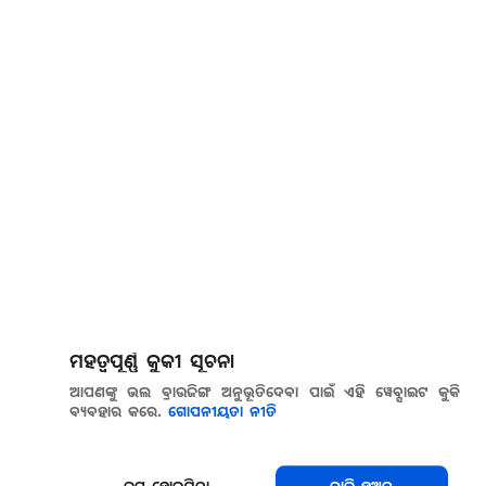
ମହତ୍ୱପୂର୍ଣ୍ଣ କୁକୀ ସୂଚନା
ଆପଣଙ୍କୁ ଭଲ ବ୍ରାଉଜିଙ୍ଗ ଅନୁଭୂତିଦେବା ପାଇଁ ଏହି ୱେବ୍ସାଇଟ କୁକି
ବ୍ୟବହାର କରେ.
ଗୋପନୀୟତା ନୀତି