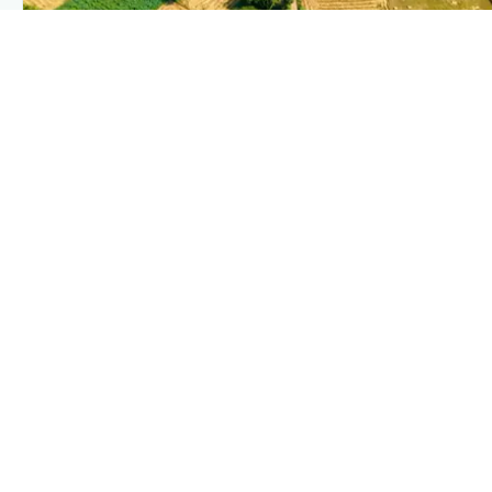
PLANTIX INTELLIGENCE
The intelligence behind this page
Explore the live agronomic data that powers Plantix
disease pages.
Discover
→