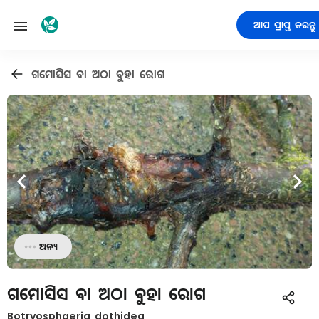
ଆପ ପ୍ରାପ୍ତ କରନ୍ତୁ
ଗମୋସିସ ବା ଅଠା ବୁହା ରୋଗ
ଅନ୍ୟ
ଗମୋସିସ ବା ଅଠା ବୁହା ରୋଗ
Botryosphaeria dothidea