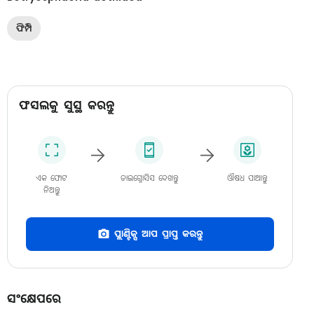
ଫିମ୍ପି
ଫସଲକୁ ସୁସ୍ଥ କରନ୍ତୁ
ଏକ ଫୋଟ
ଡାଇଗ୍ନୋସିସ ଦେଖନ୍ତୁ
ଔଷଧ ପାଆନ୍ତୁ
ନିଅନ୍ତୁ
ପ୍ଲାଣ୍ଟିକ୍ସ ଆପ ପ୍ରାପ୍ତ କରନ୍ତୁ
ସଂକ୍ଷେପରେ