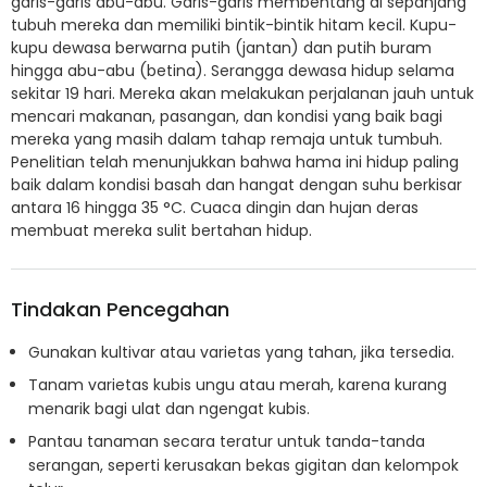
garis-garis abu-abu. Garis-garis membentang di sepanjang
tubuh mereka dan memiliki bintik-bintik hitam kecil. Kupu-
kupu dewasa berwarna putih (jantan) dan putih buram
hingga abu-abu (betina). Serangga dewasa hidup selama
sekitar 19 hari. Mereka akan melakukan perjalanan jauh untuk
mencari makanan, pasangan, dan kondisi yang baik bagi
mereka yang masih dalam tahap remaja untuk tumbuh.
Penelitian telah menunjukkan bahwa hama ini hidup paling
baik dalam kondisi basah dan hangat dengan suhu berkisar
antara 16 hingga 35 °C. Cuaca dingin dan hujan deras
membuat mereka sulit bertahan hidup.
Tindakan Pencegahan
Gunakan kultivar atau varietas yang tahan, jika tersedia.
Tanam varietas kubis ungu atau merah, karena kurang
menarik bagi ulat dan ngengat kubis.
Pantau tanaman secara teratur untuk tanda-tanda
serangan, seperti kerusakan bekas gigitan dan kelompok