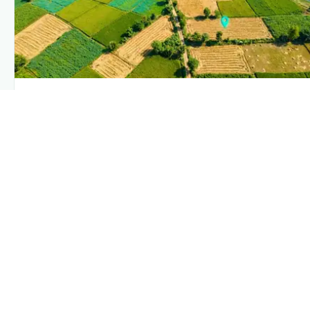
PLANTIX INTELLIGENCE
The intelligence behind this page
Explore the live agronomic data that powers Plantix disease
pages.
Discover
→