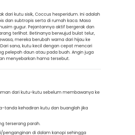
dari kutu sisik, Coccus hesperidum. Ini adalah
s dan subtropis serta di rumah kaca. Masa
sim gugur. Pejantannya aktif bergerak dan
ang terlihat. Betinanya berwujud bulat telur,
ewasa, mereka berubah warna dari hijau ke
ari sana, kutu kecil dengan cepat mencari
ng pelepah daun atau pada buah. Angin juga
dan menyebarkan hama tersebut.
aman dari kutu-kutu sebelum membawanya ke
a-tanda kehadiran kutu dan buanglah jika
ng terserang parah.
/penganginan di dalam kanopi sehingga