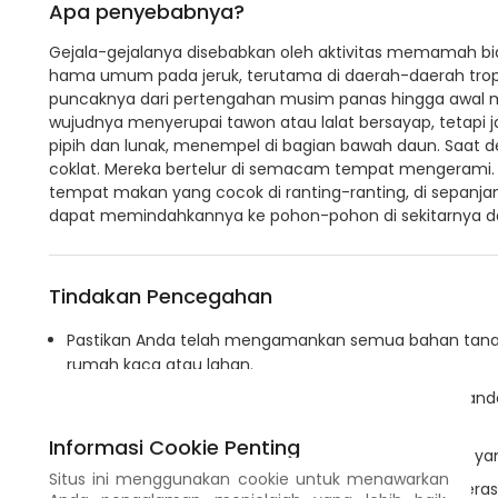
Apa penyebabnya?
Gejala-gejalanya disebabkan oleh aktivitas memamah biak 
hama umum pada jeruk, terutama di daerah-daerah tropi
puncaknya dari pertengahan musim panas hingga awal mu
wujudnya menyerupai tawon atau lalat bersayap, tetapi jar
pipih dan lunak, menempel di bagian bawah daun. Saat d
coklat. Mereka bertelur di semacam tempat mengerami. D
tempat makan yang cocok di ranting-ranting, di sepanja
dapat memindahkannya ke pohon-pohon di sekitarnya 
Tindakan Pencegahan
Pastikan Anda telah mengamankan semua bahan tan
rumah kaca atau lahan.
Pantau kebun Anda secara teratur untuk mencari tand
jumlahnya sedikit.
Informasi Cookie Penting
Buang lalu bakarlah daun-daun dan ranting-ranting ya
Situs ini menggunakan cookie untuk menawarkan
Pangkas pohon secukupnya untuk meningkatkan aerasi