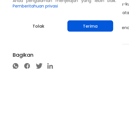
Anda pengalaman menjelajah yang lebih baik.
tercipta kondisi yang tidak menyenangkan bagi kutu-ku
Pemberitahuan privasi
Tempatkan penghalang atau perangkap di sekitar ba
ingin mendapatkan makanan dari kutu.
Tolak
Terima
Jangan menggunakan insektisida spektrum luas kare
menguntungkan.
Bagikan