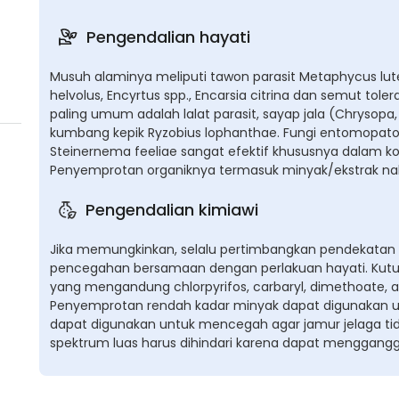
Pengendalian hayati
Musuh alaminya meliputi tawon parasit Metaphycus lute
helvolus, Encyrtus spp., Encarsia citrina dan semut t
paling umum adalah lalat parasit, sayap jala (Chrysopa,
kumbang kepik Ryzobius lophanthae. Fungi entomopatog
Steinernema feeliae sangat efektif khususnya dalam kon
Penyemprotan organiknya termasuk minyak/ekstrak nab
Pengendalian kimiawi
Jika memungkinkan, selalu pertimbangkan pendekatan t
pencegahan bersamaan dengan perlakuan hayati. Kutu si
yang mengandung chlorpyrifos, carbaryl, dimethoate, a
Penyemprotan rendah kadar minyak dapat digunakan un
dapat digunakan untuk mencegah agar jamur jelaga ti
spektrum luas harus dihindari karena dapat menggan