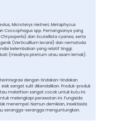
olus, Microterys nietneri, Metaphycus
oleran Coccophagus spp. Pemangsanya yang
 Chrysoperla) dan Scutellista cyanea, serta
enik (Verticuillium lecanii) dan nematoda
disi kelembaban yang relatif tinggi.
ati (misalnya piretrum atau asam lemak).
erintegrasi dengan tindakan-tindakan
sik sangat sulit dikendalikan. Produk-produk
tau malathion sangat cocok untuk kutu ini.
tuk melengkapi perawatan ini. Fungisida
dak menempel. Namun demikian, insektisida
ggu serangga-serangga menguntungkan.