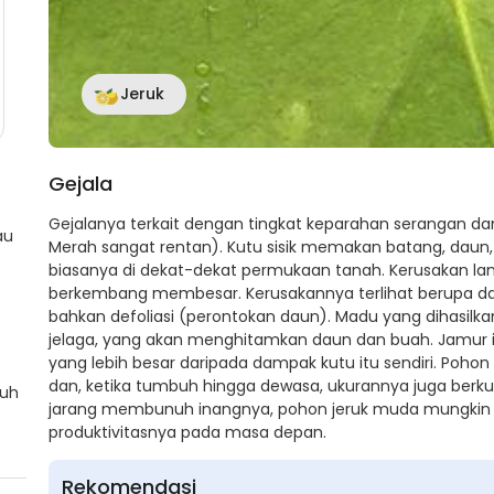
Jeruk
Gejala
Gejalanya terkait dengan tingkat keparahan serangan dan 
au
Merah sangat rentan). Kutu sisik memakan batang, daun,
biasanya di dekat-dekat permukaan tanah. Kerusakan la
berkembang membesar. Kerusakannya terlihat berupa da
bahkan defoliasi (perontokan daun). Madu yang dihasilkan 
jelaga, yang akan menghitamkan daun dan buah. Jamur 
yang lebih besar daripada dampak kutu itu sendiri. Poh
dan, ketika tumbuh hingga dewasa, ukurannya juga berk
auh
jarang membunuh inangnya, pohon jeruk muda mungkin
produktivitasnya pada masa depan.
Rekomendasi