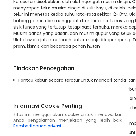
Kerusakan disebabkan oleh ulat ngengat musim dingin, O
menyimpan telur musim dingin di kulit kayu, di celah-celah 
telur ini menetas ketika suhu rata-rata sekitar 12-13ºC. 
batang pohon dan menggeliat di antara sisik tunas yan
sisik tunas yang tertutup, tetapi saat terbuka, mereka d
Musim panas yang basah, dan musim gugur yang sejuk d
Ulat dewasa jatuh ke tanah untuk menjadi kepompong. Tan
prem, kismis dan beberapa pohon hutan.
Tindakan Pencegahan
Pantau kebun secara teratur untuk mencari tanda-tan
Hindari menanam tanaman yang rentan di dekat kebun
Buang gulma karena dapat berfungsi sebagai inang alte
Informasi Cookie Penting
Singkirkan puing-puing pohon sesegera mungkin dan ha
menguburnya dalam-dalam atau membakarnya.
Situs ini menggunakan cookie untuk menawarkan
Anda pengalaman menjelajah yang lebih baik.
Bajak lahan setelah panen untuk memaparkan kepomp
Pemberitahuan privasi
Gunakan penyekat berupa cincin lem pada batang untu