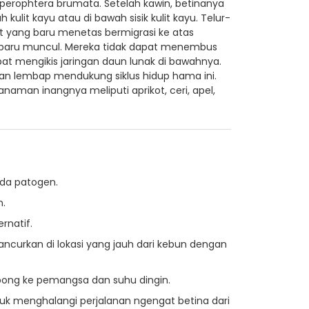
perophtera brumata. Setelah kawin, betinanya
kulit kayu atau di bawah sisik kulit kayu. Telur-
Ulat yang baru menetas bermigrasi ke atas
g baru muncul. Mereka tidak dapat menembus
apat mengikis jaringan daun lunak di bawahnya.
an lembap mendukung siklus hidup hama ini.
aman inangnya meliputi aprikot, ceri, apel,
da patogen.
.
rnatif.
ncurkan di lokasi yang jauh dari kebun dengan
ong ke pemangsa dan suhu dingin.
k menghalangi perjalanan ngengat betina dari