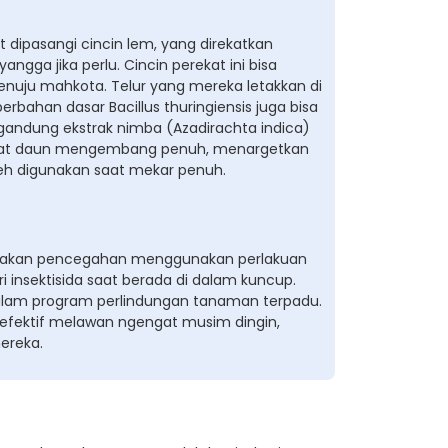
ipasangi cincin lem, yang direkatkan
ga jika perlu. Cincin perekat ini bisa
nuju mahkota. Telur yang mereka letakkan di
erbahan dasar Bacillus thuringiensis juga bisa
ngandung ekstrak nimba (Azadirachta indica)
n saat daun mengembang penuh, menargetkan
oleh digunakan saat mekar penuh.
ndakan pencegahan menggunakan perlakuan
ri insektisida saat berada di dalam kuncup.
dalam program perlindungan tanaman terpadu.
efektif melawan ngengat musim dingin,
ereka.