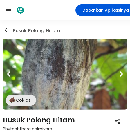
Dapatkan Aplikasinya
Busuk Polong Hitam
Coklat
Busuk Polong Hitam
Phytophthora palmivora