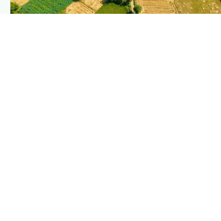
PLANTIX INTELLIGENCE
The intelligence behind this page
Explore the live agronomic data that powers Plantix disease
pages.
Discover
→