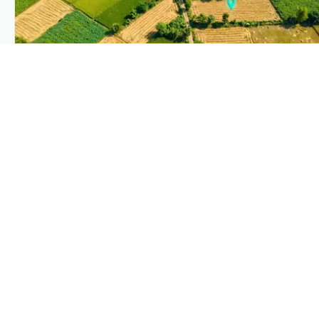
PLANTIX INTELLIGENCE
The intelligence behind this page
Explore the live agronomic data that powers Plantix disease
pages.
Discover
→