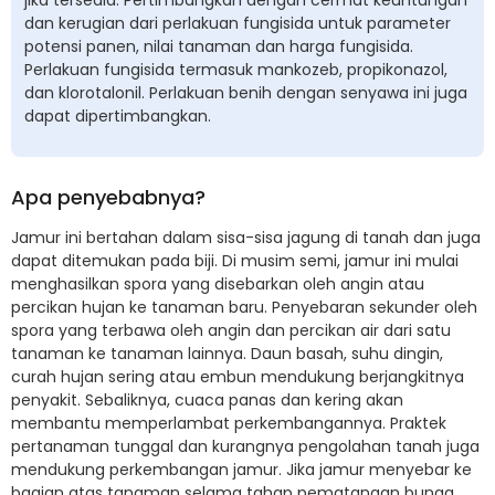
jika tersedia. Pertimbangkan dengan cermat keuntungan
dan kerugian dari perlakuan fungisida untuk parameter
potensi panen, nilai tanaman dan harga fungisida.
Perlakuan fungisida termasuk mankozeb, propikonazol,
dan klorotalonil. Perlakuan benih dengan senyawa ini juga
dapat dipertimbangkan.
Apa penyebabnya?
Jamur ini bertahan dalam sisa-sisa jagung di tanah dan juga
dapat ditemukan pada biji. Di musim semi, jamur ini mulai
menghasilkan spora yang disebarkan oleh angin atau
percikan hujan ke tanaman baru. Penyebaran sekunder oleh
spora yang terbawa oleh angin dan percikan air dari satu
tanaman ke tanaman lainnya. Daun basah, suhu dingin,
curah hujan sering atau embun mendukung berjangkitnya
penyakit. Sebaliknya, cuaca panas dan kering akan
membantu memperlambat perkembangannya. Praktek
pertanaman tunggal dan kurangnya pengolahan tanah juga
mendukung perkembangan jamur. Jika jamur menyebar ke
bagian atas tanaman selama tahap pematangan bunga