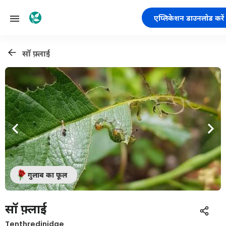
एप्लिकेशन डाउनलोड करें
सॉ फ़्लाई
गुलाब का फूल
सॉ फ़्लाई
Tenthredinidae