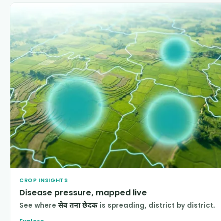
CROP INSIGHTS
Disease pressure, mapped live
See where
सेब तना छेदक
is spreading, district by district.
Explore