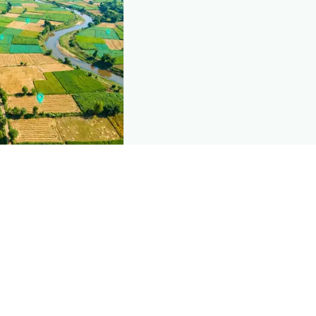
nd this page
mic data that powers