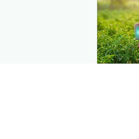
DEMAND CREATIO
Reach farmers
Put your product
moment they d
when they need 
Explore
→