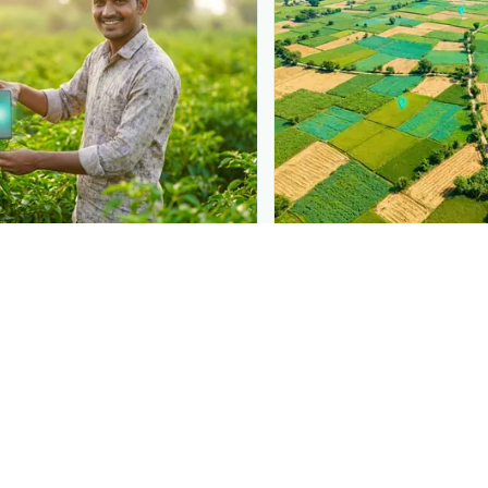
N
PLANTIX INTELLIGENCE
 at diagnosis
The intelligence behi
 in front of farmers the
Explore the live agrono
iagnose
पिस्ता का भृंग
— right
Plantix disease pages.
a solution.
Discover
→