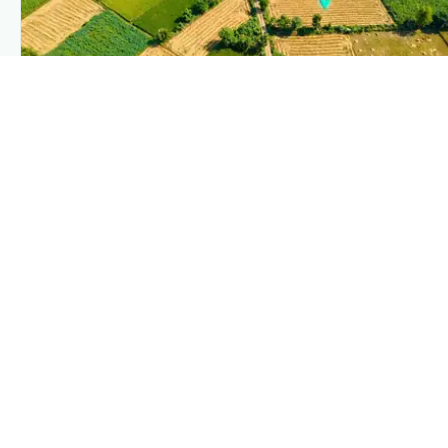
PLANTIX INTELLIGENCE
The intelligence behind this page
Explore the live agronomic data that powers Plantix
disease pages.
Discover
→