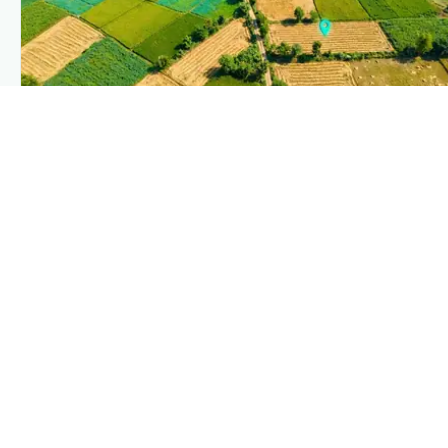
PLANTIX INTELLIGENCE
The intelligence behind this page
Explore the live agronomic data that powers Plantix
disease pages.
Discover
→