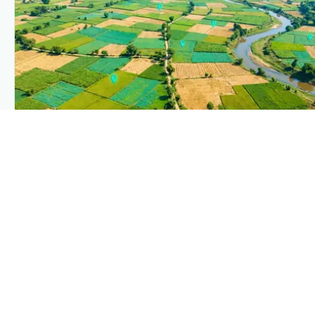
PLANTIX INTELLIGENCE
The intelligence behind this page
Explore the live agronomic data that powers Plantix
disease pages.
Discover
→