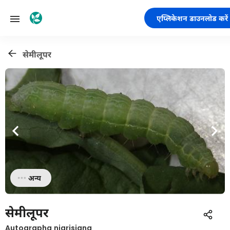
एप्लिकेशन डाउनलोड करें
सेमीलूपर
अन्य
सेमीलूपर
Autographa nigrisigna