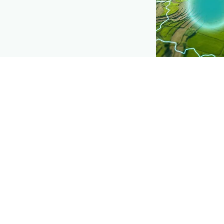
CROP INSIGHTS
Disease press
See where
आलू की
(लीफ़रोल वायरस)
is
Explore
→