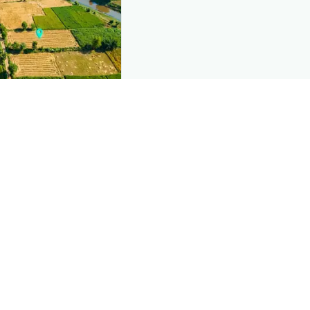
nd this page
mic data that powers