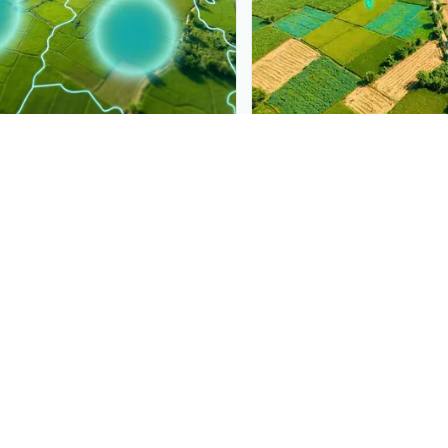
PLANTIX INTELLIGENCE
ure, mapped live
The intelligence behi
 पत्तियों को मोड़ देने वाला विषाणु
Explore the live agrono
 spreading, district by district.
Plantix disease pages.
Discover
→