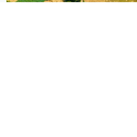
PLANTIX INTELLIGENCE
The intelligence behind this page
Explore the live agronomic data that powers Plantix
disease pages.
Discover
→