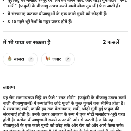
पूरे सिट्टे पर मलाईदार-भूरे रंग, लगभग बेलनाकार, और थोड़ी घुमावदार ‘‘स्मट
सोरी‘‘ (फफूंदी के बीजाणु उत्पन्न करने वाली बीजाणुधानी) फैल जाती हैं।
ये संरचनाएं फटकर बीजाणुओं के एक काले गुच्छे को छोड़ती हैं।
8-10 गहरे भूरे रेशों के गठ्ठर प्रकट होते हैं।
2
फसलें
में भी पाया जा सकता है
बाजरा
जवार
लक्षण
यह रोग सामान्यतया सिट्टे पर फैले ‘‘स्मट सोरी‘‘ (फफूंदी के बीजाणु उत्पन्न करने
वाली बीजाणुधानी) में रूपांतरित छोटे फूलों के कुछ गुच्छों तक सीमित होता है।
ये संरचनाएं लंबी, काफ़ी हद तक बेलनाकार, लंबी, थोड़ी मुड़ी हुई फफुंद की
संरचनाएं होती हैं। उनके ऊपर आवरण के रूप में एक मोटी मलाईदार-भूरी परत
होती है। प्रत्येक बीजाणुधानी सबसे ऊपर की ओर से फटती है ताकि वह
बीजाणुओं के एक काले गुच्छे को छोड़ सके और रोग को और आगे फैला सके।
इस संरचना के भीतर लगभग 8-10 काले भूरे रंग के रेशे पाएं जाते हैं, जो शेष