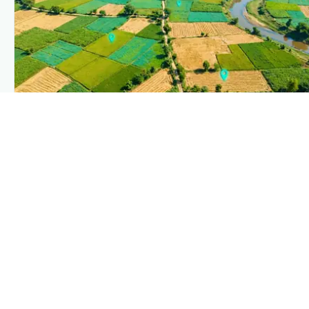
PLANTIX INTELLIGENCE
The intelligence behind this page
Explore the live agronomic data that powers Plantix
disease pages.
Discover
→