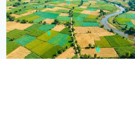
PLANTIX INTELLIGENCE
The intelligence behind this page
Explore the live agronomic data that powers Plantix
disease pages.
Discover
→