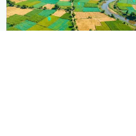
PLANTIX INTELLIGENCE
The intelligence behind this page
Explore the live agronomic data that powers Plantix
disease pages.
Discover
→