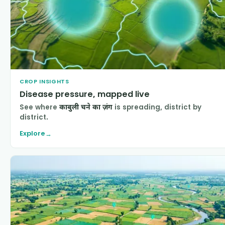
CROP INSIGHTS
Disease pressure, mapped live
See where
काबुली चने का ज़ंग
is spreading, district by
district.
Explore
→