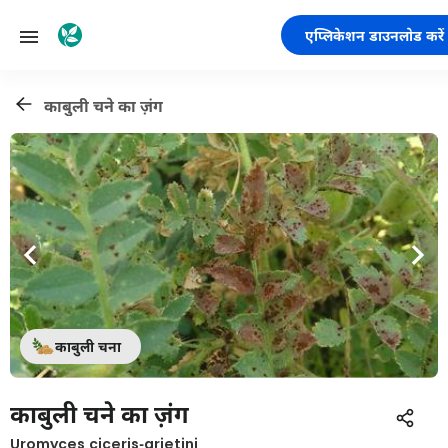
एप्लिकेशन डाउनलोड करें
काबुली चने का ज़ंग
काबुली चना
काबुली चने का ज़ंग
Uromyces ciceris-arietini