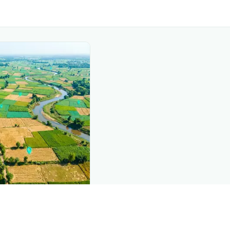
nd this page
mic data that powers