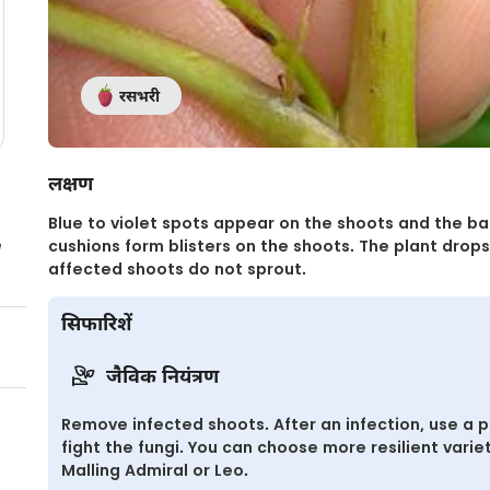
रसभरी
लक्षण
Blue to violet spots appear on the shoots and the ba
e
cushions form blisters on the shoots. The plant drops i
affected shoots do not sprout.
सिफारिशें
जैविक नियंत्रण
Remove infected shoots. After an infection, use a pla
fight the fungi. You can choose more resilient variet
Malling Admiral or Leo.