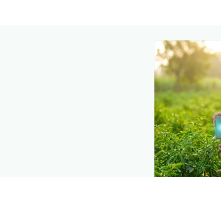
DEMAND CREATIO
Reach farmers
Put your product