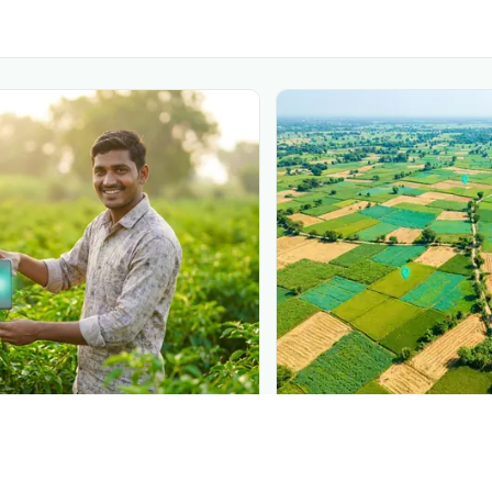
N
PLANTIX INTELLIGENCE
 at diagnosis
The intelligence behi
 in front of farmers the
Explore the live agrono