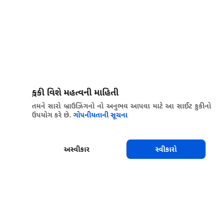
કુકી વિશે મહત્વની માહિતી
તમને સારો બ્રાઉઝિંગનો નો અનુભવ આપવા માટે આ સાઈટ કુકીનો
ઉપયોગ કરે છે.
ગોપનીયતાની સૂચના
અસ્વીકાર
સ્વીકારો