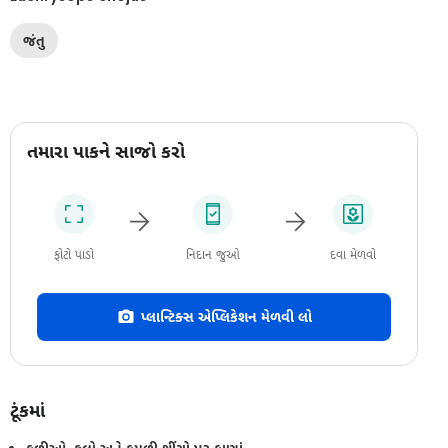
જંતુ
તમારા પાકને સાજો કરો
ફોટો પાડો
નિદાન જુઓ
દવા મેળવો
પ્લાન્ટિક્સ એપ્લિકેશન મેળવી લો
ટૂંકમાં