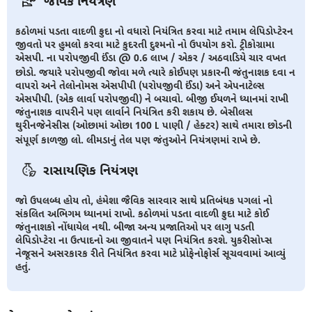
જૈવિક નિયંત્રણ
કઠોળમાં પડતા વાદળી ફુદા નો વધારો નિયંત્રિત કરવા માટે તમામ લેપિડોપ્ટેરન
જીવતો પર હુમલો કરવા માટે કુદરતી દુશ્મનો નો ઉપયોગ કરો. ટ્રીકોગ્રામા
એસપી. ના પરોપજીવી ઈંડા @ 0.6 લાખ / એકર / અઠવાડિયે ચાર વખત
છોડો. જયારે પરોપજીવી જોવા મળે ત્યારે કોઈપણ પ્રકારની જંતુનાશક દવા ન
વાપરો અને તેલોનોમસ એસપીપી (પરોપજીવી ઈંડા) અને એપનાટેલ્સ
એસપીપી. (એક લાર્વા પરોપજીવી) ને બચાવો. બીજી ઈયળને ધ્યાનમાં રાખી
જંતુનાશક વાપરીને પણ લાર્વાને નિયંત્રિત કરી શકાય છે. બેસીલસ
થુરીનજેનેસીસ (ઓછામાં ઓછા 100 L પાણી / હેક્ટર) સાથે તમારા છોડની
સંપૂર્ણ કાળજી લો. લીમડાનું તેલ પણ જંતુઓને નિયંત્રણમાં રાખે છે.
રાસાયણિક નિયંત્રણ
જો ઉપલબ્ધ હોય તો, હંમેશા જૈવિક સારવાર સાથે પ્રતિબંધક પગલાં નો
સંકલિત અભિગમ ધ્યાનમાં રાખો. કઠોળમાં પડતા વાદળી ફુદા માટે કોઈ
જંતુનાશકો નોંધાયેલ નથી. બીજા અન્ય પ્રજાતિઓ પર લાગુ પડતી
લેપિડોપ્ટેરા ના ઉત્પાદનો આ જીવાતને પણ નિયંત્રિત કરશે. યુકરીસોપ્સ
નેજૂસને અસરકારક રીતે નિયંત્રિત કરવા માટે પ્રોફેનોફોર્સ સૂચવવામાં આવ્યું
હતું.