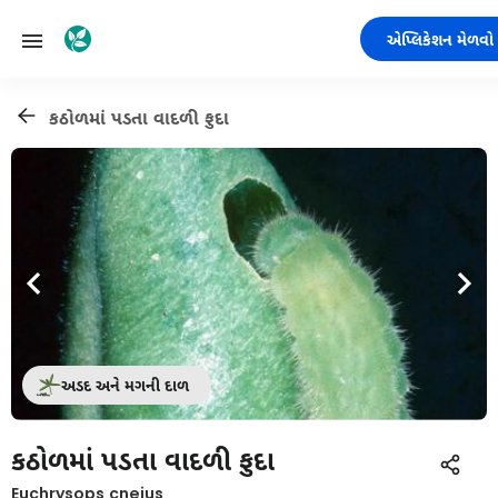
એપ્લિકેશન મેળવો
કઠોળમાં પડતા વાદળી ફુદા
અડદ અને મગની દાળ
કઠોળમાં પડતા વાદળી ફુદા
Euchrysops cnejus