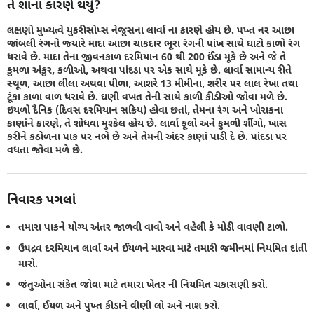
તે શાના કારણે થયું?
લક્ષણો મુખ્યત્વે યુકરીસોપ્સ નેજૂસના લાર્વા ના કારણે હોય છે. પખ્ત નર આછા
જાંબલી રંગનો જ્યારે માદા આછા ચાકદાર ભૂરા રંગની પાંખ સાથે ઘાટો કાળો રંગ
ધરાવે છે. માદા તેના જીવનકાળ દરમિયાન 60 થી 200 ઈંડા મૂકે છે અને જે તે
કુમળા અંકુર, કળીઓ, અથવા પાંદડા પર એક સાથે મૂકે છે. લાર્વા સામાન્ય રીતે
સ્થૂળ, આછા લીલા અથવા પીળા, આશરે 13 મીમીના, શરીર પર લાલ રેખા તથા
ટૂંકા કાળા વાળ ધરાવે છે. ઘણી વખત તેની સાથે કાળી કીડીઓ જોવા મળે છે.
ઇયળો દૈનિક (દિવસ દરમિયાન સક્રિય) હોવા છતાં, તેમના રંગ અને ખોરાકના
કાણાંને કારણે, તે શોધવા મુશ્કેલ હોય છે. લાર્વા ફૂલો અને કુમળી શીંગો, ખાસ
કરીને કઠોળના પાક પર નભે છે અને તેમની અંદર કાણાં પાડી દે છે. પાંદડા પર
વધતા જોવા મળે છે.
નિવારક પગલાં
તમારા પાકને યોગ્ય અંતર જાળવી વાવો અને વહેલી કે મોડી વાવણી ટાળો.
ઉપદ્રવ દરમિયાન લાર્વા અને ઈયળને મારવા માટે તમારી જમીનમાં નિયમિત દાંતી
મારો.
જંતુઓના સંકેત જોવા માટે તમારા ખેતર ની નિયમિત ચકાસણી કરો.
લાર્વા, ઈયળ અને પુખ્ત કીડાને વીણી લો અને નાશ કરો.