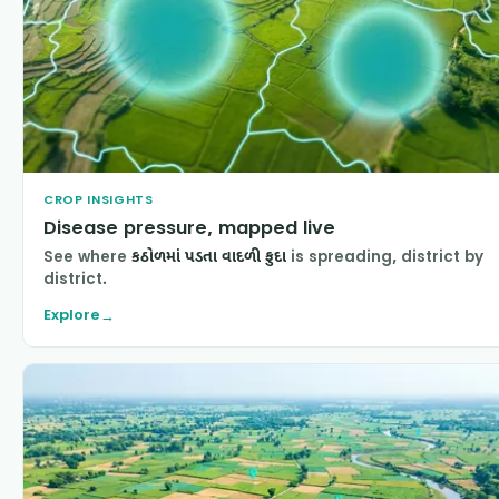
CROP INSIGHTS
Disease pressure, mapped live
See where
કઠોળમાં પડતા વાદળી ફુદા
is spreading, district by
district.
Explore
→