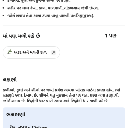
કળીઓ, ફૂલો અને કુમળી શીંગો પર કાણાં.
શરીર પર લાલ રેખા, કાળા વાળવાળી,ગોકળગાય જેવી ઈયળ.
જોઈ શકાય તેવા કાળા ટપકા વાળુ વાદળી પતંગિયું(પુરુષ).
1
પાક
માં પણ મળી શકે છે
અડદ અને મગની દાળ
લક્ષણો
કળીઓ, ફૂલો અને શીંગો પર જ્યાં પ્રવેશ અથવા ખોરાક માટેના કાણા હોય, ત્યાં
લક્ષણો સ્પષ્ટ દેખાય છે. શીંગને થતુ નુકશાન તેના પર થતા ઘણા બધા કાણાંથી
જોઈ શકાય છે. છિદ્રોની ધાર પાસે સ્ત્રાવ અને છિદ્રોની ધાર કાળી પડે છે.
ભલામણો