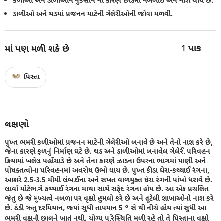
કળીઓ અને ડાળીઓને નુકસાન ના કારણે છોડમાં નબળાઈ અને નાશ થાય છે.
ડાળીઓ અને થડમાં પ્રજનન માટેની ગેલેરીઓની જોવા મળવી.
1
પાક
માં પણ મળી શકે છે
પિસ્તા
લક્ષણો
પુખ્ત ભમરી કળીઓમાં પ્રજનન માટેની ગેલેરીઓ બનાવે છે અને તેનો નાશ કરે છે,
જેના કારણે ફળનું નિર્માણ ઘટે છે. થડ અને ડાળીઓમાં બનાવેલ ગેલેરી પરિવહન
ક્રિયામાં ખલેલ પહોંચાડે છે અને તેના કારણે ઝાડના ઉપરના ભાગમાં પાણી અને
પોષક્તત્વોના પરિવહનમાં અવરોધ ઉભો થાય છે. પુખ્ત કીડા ઘેરા-કથ્થાઈ રંગના,
આશરે 2.5-3.5 મીમી લંબાઈના અને સખત વાળયુક્ત ઘેરા રંગની પાંખો ધરાવે છે.
લાર્વા મોટેભાગે કથ્થાઈ રંગના માથા સાથે સફેદ રંગના હોય છે. આ એક પ્રચલિત
જંતુ છે જે મુખ્યત્વે નબળા પર વૃક્ષો હુમલો કરે છે અને તૂટેલી શાખાઓનો નાશ કરે
છે. ઠંડી ઋતુ દરમિયાન, જ્યાં સુધી તાપમાન 5 ° સે થી નીચે હોય ત્યાં સુધી આ
ભમરી વૃક્ષની છાલને ખાતું નથી. યોગ્ય પરિસ્થિતિ મળી રહે તો તે પિસ્તાના વૃક્ષો