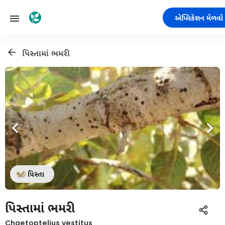
એપ્લિકેશન મેળવો
પિસ્તામાં ભમરી
પિસ્તા
પિસ્તામાં ભમરી
Chaetoptelius vestitus