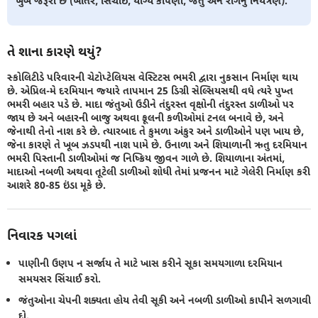
ખુબ જરૂરી છે (ખાતર, સિંચાઈ, યોગ્ય કાપણી, જંતુ અને રોગનું નિયંત્રણ).
તે શાના કારણે થયું?
સ્કોલિટીડે પરિવારની ચેટોપ્ટેલિયસ વેસ્ટિટસ ભમરી દ્વારા નુકસાન નિર્માણ થાય
છે. એપ્રિલ-મે દરમિયાન જ્યારે તાપમાન 25 ડિગ્રી સેલ્સિયસથી વધે ત્યરે પુખ્ત
ભમરી બહાર પડે છે. માદા જંતુઓ ઉડીને તંદુરસ્ત વૃક્ષોની તંદુરસ્ત ડાળીઓ પર
જાય છે અને બહારની બાજુ અથવા ફૂલની કળીઓમાં ટનલ બનાવે છે, અને
જેનાથી તેનો નાશ કરે છે. ત્યારબાદ તે કુમળા અંકુર અને ડાળીઓને પણ ખાય છે,
જેના કારણે તે ખૂબ ઝડપથી નાશ પામે છે. ઉનાળા અને શિયાળાની ઋતુ દરમિયાન
ભમરી પિસ્તાની ડાળીઓમાં જ નિષ્ક્રિય જીવન ગાળે છે. શિયાળાના અંતમાં,
માદાઓ નબળી અથવા તૂટેલી ડાળીઓ શોધી તેમાં પ્રજનન માટે ગેલેરી નિર્માણ કરી
આશરે 80-85 ઇંડા મૂકે છે.
નિવારક પગલાં
પાણીની ઉણપ ન સર્જાય તે માટે ખાસ કરીને સૂકા સમયગાળા દરમિયાન
સમયસર સિંચાઈ કરો.
જંતુઓના ચેપની શક્યતા હોય તેવી સૂકી અને નબળી ડાળીઓ કાપીને સળગાવી
દો.