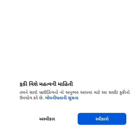
કુકી વિશે મહત્વની માહિતી
તમને સારો બ્રાઉઝિંગનો નો અનુભવ આપવા માટે આ સાઈટ કુકીનો
ઉપયોગ કરે છે.
ગોપનીયતાની સૂચના
અસ્વીકાર
સ્વીકારો