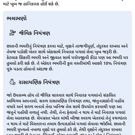
માટે ખૂબ જ હાનિકારક હોઈ શકે છે.
ભલામણો
જૈવિક નિયંત્રણ
છાલની ભમરીનું નિયંત્રણ કરવા માટે, વૃક્ષને તાજગીપૂર્ણ, તંદુરસ્ત રાખવા અને
તેમજ પડોશી ખેતર સાથે એકસાથે નિવારક પગલાં લેવા ખુબ જરૂરી છે.
કેટલાક શિકારી ભમરી અને જીવાત સાથે પરોપજીવી કીડા પણ આ ભમરી પર
હુમલો કરી શકે છે. તે એકંદર ભમરીની કુલ વસ્તીમાંથી આશરે 10% નિયંત્રણ
પૂરું પડતા હોવાનો અંદાજ છે.
રાસાયણિક નિયંત્રણ
જો ઉપલબ્ધ હોય તો જૈવિક સારવાર સાથે નિવારક પગલાંનો સંકલિત
અભિગમ અપનાવો. સરળ રાસાયણિક નિયંત્રણ તથા, જંતુનાશકોની પહોંચ
વધારે અને સરળ બનાવે તેવા ખનિજ તેલ સાથે ઉપયોગ કરવાથી પણ આ
જંતુને પહોંચી વળાતું નથી. તેથી, તેના ફેલાવો ન થાય તે માટે નિવારક પગલાં
લેવા આવશ્યક છે. ચેપગ્રસ્ત ખેતર માંથી બીજા સ્વસ્થ ખેતરમાં તેનું સ્થળાંતર
ન થાય તે માટે વિસ્તારના તમામ ઉત્પાદકોએ પગલાં લેવાવા જોઈએ. છાલની
ભમરી મુખ્યત્વે નબળા વૃક્ષો પર હુમલો કરે છે, તેથી વૃક્ષોને તંદુરસ્ત રાખવા