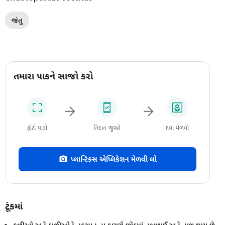
જંતુ
તમારા પાકને સાજો કરો
ફોટો પાડો
નિદાન જુઓ
દવા મેળવો
પ્લાન્ટિક્સ એપ્લિકેશન મેળવી લો
ટૂંકમાં