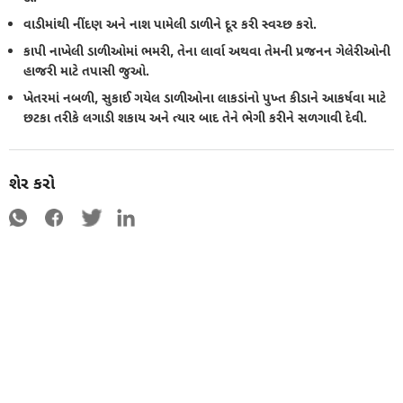
વાડીમાંથી નીંદણ અને નાશ પામેલી ડાળીને દૂર કરી સ્વચ્છ કરો.
કાપી નાખેલી ડાળીઓમાં ભમરી, તેના લાર્વા અથવા તેમની પ્રજનન ગેલેરીઓની
હાજરી માટે તપાસી જુઓ.
ખેતરમાં નબળી, સુકાઈ ગયેલ ડાળીઓના લાકડાંનો પુખ્ત કીડાને આકર્ષવા માટે
છટકા તરીકે લગાડી શકાય અને ત્યાર બાદ તેને ભેગી કરીને સળગાવી દેવી.
શેર કરો