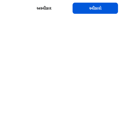
અસ્વીકાર
સ્વીકારો