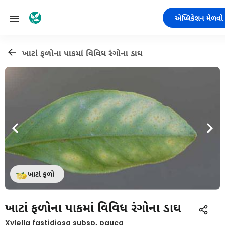
એપ્લિકેશન મેળવો
ખાટાં ફળોના પાકમાં વિવિધ રંગોના ડાઘ
ખાટાં ફળો
ખાટાં ફળોના પાકમાં વિવિધ રંગોના ડાઘ
Xylella fastidiosa subsp. pauca