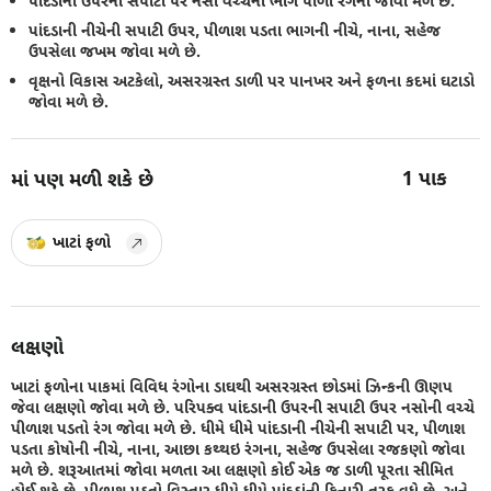
પાંદડાની ઉપરની સપાટી પર નસો વચ્ચેનો ભાગ પીળા રંગનો જોવા મળે છે.
પાંદડાની નીચેની સપાટી ઉપર, પીળાશ પડતા ભાગની નીચે, નાના, સહેજ
ઉપસેલા જખમ જોવા મળે છે.
વૃક્ષનો વિકાસ અટકેલો, અસરગ્રસ્ત ડાળી પર પાનખર અને ફળના કદમાં ઘટાડો
જોવા મળે છે.
1
પાક
માં પણ મળી શકે છે
ખાટાં ફળો
લક્ષણો
ખાટાં ફળોના પાકમાં વિવિધ રંગોના ડાઘથી અસરગ્રસ્ત છોડમાં ઝિન્કની ઊણપ
જેવા લક્ષણો જોવા મળે છે. પરિપક્વ પાંદડાની ઉપરની સપાટી ઉપર નસોની વચ્ચે
પીળાશ પડતો રંગ જોવા મળે છે. ધીમે ધીમે પાંદડાની નીચેની સપાટી પર, પીળાશ
પડતા કોષોની નીચે, નાના, આછા કથ્થઇ રંગના, સહેજ ઉપસેલા રજકણો જોવા
મળે છે. શરૂઆતમાં જોવા મળતા આ લક્ષણો કોઈ એક જ ડાળી પૂરતા સીમિત
હોઈ શકે છે. પીળાશ પડતો વિસ્તાર ધીમે ધીમે પાંદડાંની કિનારી તરફ વધે છે, અને