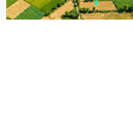
PLANTIX INTELLIGENCE
The intelligence behind this page
Explore the live agronomic data that powers Plantix
disease pages.
Discover
→