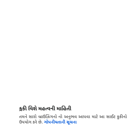
કુકી વિશે મહત્વની માહિતી
તમને સારો બ્રાઉઝિંગનો નો અનુભવ આપવા માટે આ સાઈટ કુકીનો
ઉપયોગ કરે છે.
ગોપનીયતાની સૂચના