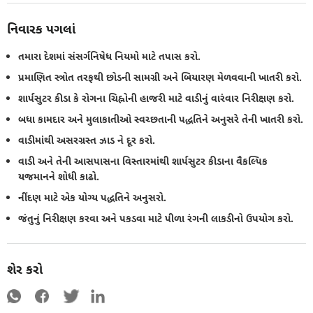
નિવારક પગલાં
તમારા દેશમાં સંસર્ગનિષેધ નિયમો માટે તપાસ કરો.
પ્રમાણિત સ્ત્રોત તરફથી છોડની સામગ્રી અને બિયારણ મેળવવાની ખાતરી કરો.
શાર્પસુટર કીડા કે રોગના ચિહ્નોની હાજરી માટે વાડીનું વારંવાર નિરીક્ષણ કરો.
બધા કામદાર અને મુલાકાતીઓ સ્વચ્છતાની પદ્ધતિને અનુસરે તેની ખાતરી કરો.
વાડીમાંથી અસરગ્રસ્ત ઝાડ ને દૂર કરો.
વાડી અને તેની આસપાસના વિસ્તારમાંથી શાર્પસુટર કીડાના વૈકલ્પિક
યજમાનને શોધી કાઢો.
નીંદણ માટે એક યોગ્ય પદ્ધતિને અનુસરો.
જંતુનું નિરીક્ષણ કરવા અને પકડવા માટે પીળા રંગની લાકડીનો ઉપયોગ કરો.
શેર કરો