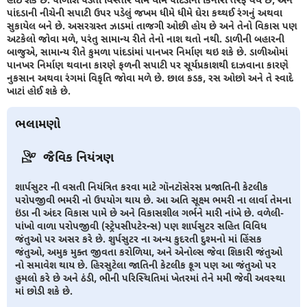
પાંદડાની નીચેની સપાટી ઉપર પડેલું જખમ ધીમે ધીમે ઘેરા કથ્થઈ રંગનું અથવા
સુકાયેલ બને છે. અસરગ્રસ્ત ઝાડમાં તાજગી ઓછી હોય છે અને તેનો વિકાસ પણ
અટકેલો જોવા મળે, પરંતુ સામાન્ય રીતે તેનો નાશ થતો નથી. ડાળીની બહારની
બાજુએ, સામાન્ય રીતે કુમળા પાંદડાંમાં પાનખર નિર્માણ થઇ શકે છે. ડાળીઓમાં
પાનખર નિર્માણ થવાના કારણે ફળની સપાટી પર સૂર્યપ્રકાશથી દાઝવાના કારણે
નુકસાન અથવા રંગમાં વિકૃતિ જોવા મળે છે. છાલ કડક, રસ ઓછો અને તે સ્વાદે
ખાટાં હોઈ શકે છે.
ભલામણો
જૈવિક નિયંત્રણ
શાર્પસુટર ની વસતી નિયંત્રિત કરવા માટે ગૉનટૉસેરસ પ્રજાતિની કેટલીક
પરોપજીવી ભમરી નો ઉપયોગ થાય છે. આ અતિ સૂક્ષ્મ ભમરી ના લાર્વા તેમના
ઇંડા ની અંદર વિકાસ પામે છે અને વિકાસશીલ ગર્ભને મારી નાંખે છે. વળેલી-
પાંખો વાળા પરોપજીવી (સ્ટ્રેપસીપટેરન્સ) પણ શાર્પસુટર સહિત વિવિધ
જંતુઓ પર અસર કરે છે. શુર્પસુટર ના અન્ય કુદરતી દુશ્મનો માં હિંસક
જંતુઓ, અમુક મુક્ત જીવતા કરોળિયા, અને એનોલ્સ જેવા શિકારી જંતુઓ
નો સમાવેશ થાય છે. હિરસુટેલા જાતિની કેટલીક ફૂગ પણ આ જંતુઓ પર
હુમલો કરે છે અને ઠંડી, ભીની પરિસ્થિતિમાં ખેતરમાં તેને મમી જેવી અવસ્થા
માં છોડી શકે છે.