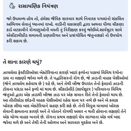
રાસાયણિક નિયંત્રણ
જો ઉપલબ્ધ હોય તો, હંમેશા જૈવિક સારવાર સાથે નિવારક પગલાંનો સંકલિત
અભિગમ લેવાનું ધ્યાનમાં રાખો. વાડીની ચકાસણી દ્વારા અથવા પીળા ચીકણા
કાર્ડ લટકાવીને રોગાણુઓની વસ્તી નું નિરીક્ષણ કરવું જોઈએ.શાર્પસુટર સામે
એસીટામીપ્રીડ સમાવતી પ્રણાલીગત અને પ્રસંગોચિત જંતુનાશકો નો ઉપયોગ
કરી શકાય છે.
તે શાના કારણે થયું?
ઝાયલેલા ફેસ્ટીડીઓસા બેક્ટેરિયાના કારણે ખાટાં ફળોના પાકમાં વિવિધ રંગોના
ડાઘ ના લક્ષણો જોવા મળે છે. તે પદ્ધતિસરનો રોગ છે, જે ઝાડની વાહક પેશીઓમાં
(જેને ઝાયલેમ કહેવાય છે ) રહે છે, અને તેથી બીજ ઉપરાંત તેનો ફેલાવો ઝાડની
ટોચના પાંદડા અને ફળો માં થાય છે. સીકાડેલીડે (શાર્પશૂટર ) પરિવારના વિવિધ
જંતુઓ દ્વારા એક ઝાડથી બીજા ઝાડ પર એક સમાન રીતે તેનો ફેલાવો થાય છે.
આ તીતીઘોડા છોડની વાહક પેશીઓમાં રહેલ સત્વ પર નભે છે અને બે કલાક
ખોરાક લીધા બાદ બેક્ટેરિયાને ગ્રહણ કરી શકે છે. તેની વિપુલ માત્રામાં ખોરાક
લેવાની ક્ષમતાના કારણે અને તે પોતાને રોગથી અસર ન થતી હોવાના લક્ષણો તેને
એક યોગ્ય વાહક બનાવે છે. રોગના પ્રથમ લક્ષણો ચેપ લાગ્યાના એક વર્ષ બાદ
જોવા મળે છે અને તેથી તેની ઓળખ અને સારવાર મુશ્કેલ બને છે.