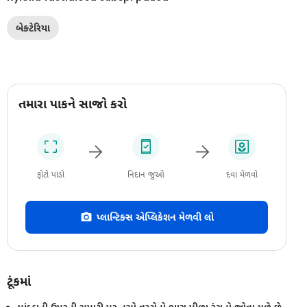
બેક્ટેરિયા
તમારા પાકને સાજો કરો
ફોટો પાડો
નિદાન જુઓ
દવા મેળવો
પ્લાન્ટિક્સ એપ્લિકેશન મેળવી લો
ટૂંકમાં