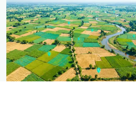
PLANTIX INTELLIGENCE
The intelligence behind this page
Explore the live agronomic data that powers Plantix
disease pages.
Discover
→