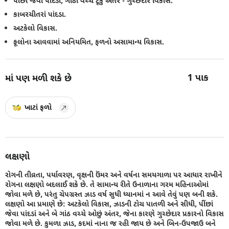
પીંછા જેવા પાંદડા, ગાંઠો વચ્ચે ટૂંકું અંતર - ગુચ્છેદાર વિકાસ.
કાબરચીતરાં પાંદડા.
અટકેલો વિકાસ.
ફૂલોના આવવામાં અનિયમિત, ફળનો અસામાન્ય વિકાસ.
1
પાક
માં પણ મળી શકે છે
ખાટાં ફળો
લક્ષણો
રોગની તીવ્રતા, પર્યાવરણ, વૃક્ષની ઉંમર અને વર્ષના સમયગાળા પર આધાર રાખીને
રોગના લક્ષણો બદલાઈ શકે છે. તે સામાન્ય રીતે ઉનાળાના ગરમ મહિનાઓમાં
જોવા મળે છે, પરંતુ ચેપગ્રસ્ત ઝાડ વર્ષ સુધી ધ્યાનમાં ન આવે તેવું પણ બની શકે.
લક્ષણો આ પ્રમાણે છે: અટકેલો વિકાસ, ઝાડની ટોચ પાતળી અને સીધી, પીંછાં
જેવા પાંદડાં અને બે ગાંઠ વચ્ચે ઓછું અંતર, જેના કારણે ગુચ્છેદાર પ્રકારનો વિકાસ
જોવા મળે છે. કુમળા ઝાડ, કદમાં નાના જ રહી જાય છે અને બિન-ઉપજાઉ બને