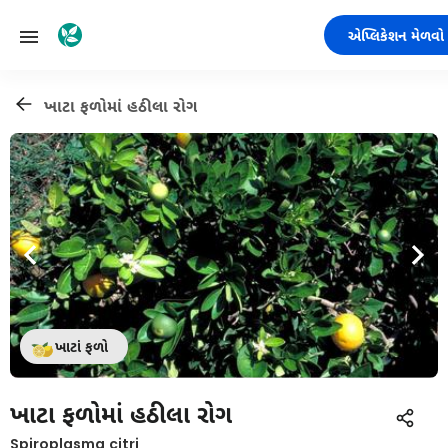
એપ્લિકેશન મેળવો
ખાટા ફળોમાં હઠીલા રોગ
ખાટાં ફળો
ખાટા ફળોમાં હઠીલા રોગ
Spiroplasma citri