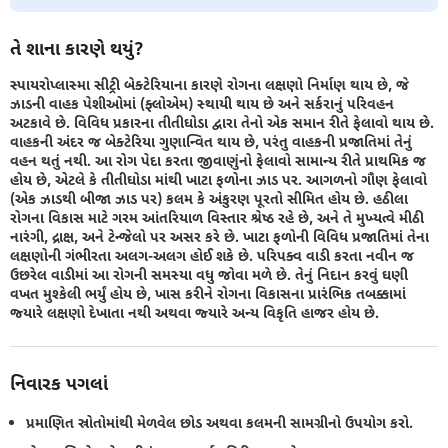
તે શાના કારણે થયું?
સ્પાયરોપ્લાસ્મા સીટ્રી બેક્ટેરિયાના કારણે રોગના લક્ષણો નિર્માણ થાય છે, જે
ઝાડની વાહક પેશીઓમાં (ફ્લોએમ) સ્થાયી થાય છે અને સર્કરાનું પરિવહન
અટકાવે છે. વિવિધ પ્રકારના તીતીઘોડા દ્વારા તેનો એક સમાન રીતે ફેલાવો થાય છે.
વાહકની અંદર જ બેક્ટેરિયા ગુણાન્વિત થાય છે, પરંતુ વાહકની પ્રજાતિમાં તેનું
વહન થતું નથી. આ રોગ પેદા કરતા જીવાણુંનો ફેલાવો સામાન્ય રીતે પ્રાથમિક જ
હોય છે, એટલે કે તીતીઘોડા માંથી ખાટા ફળોના ઝાડ પર. આગળનો ગૌણ ફેલાવો
(એક ઝાડથી બીજા ઝાડ પર) કલમ કે અંકુરણ પૂરતો સીમિત હોય છે. હઠીલા
રોગના વિકાસ માટે ગરમ આંતરિયાળ વિસ્તાર શ્રેષ્ઠ રહે છે, અને તે મુખ્યત્વે મીઠી
નારંગી, દ્રાક્ષ, અને ટેન્જેલો પર અસર કરે છે. ખાટા ફળોની વિવિધ પ્રજાતિમાં તેના
લક્ષણોની ગંભીરતા અલગ-અલગ હોઈ શકે છે. પરિપક્વ વાડી કરતા નવીન જ
ઉછરેલ વાડીમાં આ રોગની સમસ્યા વધુ જોવા મળે છે. તેનું નિદાન કરવું ઘણી
વખત મુશ્કેલી ભર્યું હોય છે, ખાસ કરીને રોગના વિકાસના પ્રારંભિક તબક્કામાં
જ્યારે લક્ષણો દેખાતા નથી અથવા જ્યારે અન્ય વિકૃતિ હાજર હોય છે.
નિવારક પગલાં
પ્રમાણિત સ્રોતોમાંથી મેળવેલ છોડ અથવા કલમની સામગ્રીનો ઉપયોગ કરો.