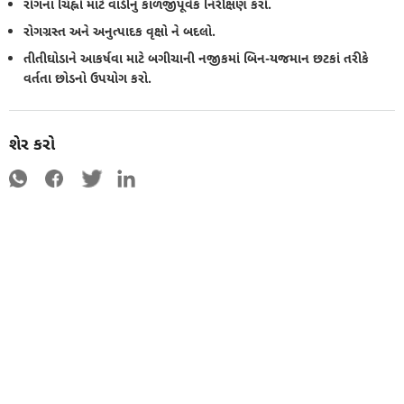
રોગના ચિહ્નો માટે વાડીનું કાળજીપૂર્વક નિરીક્ષણ કરો.
રોગગ્રસ્ત અને અનુત્પાદક વૃક્ષો ને બદલો.
તીતીઘોડાને આકર્ષવા માટે બગીચાની નજીકમાં બિન-યજમાન છટકાં તરીકે
વર્તતા છોડનો ઉપયોગ કરો.
શેર કરો