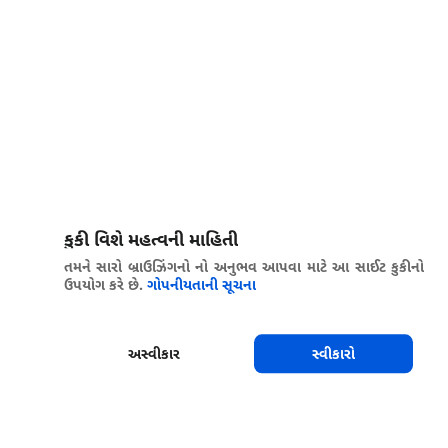
કુકી વિશે મહત્વની માહિતી
તમને સારો બ્રાઉઝિંગનો નો અનુભવ આપવા માટે આ સાઈટ કુકીનો
ઉપયોગ કરે છે.
ગોપનીયતાની સૂચના
અસ્વીકાર
સ્વીકારો