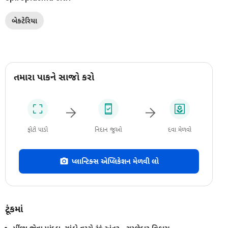
બેક્ટેરિયા
તમારા પાકને સાજો કરો
ફોટો પાડો
નિદાન જુઓ
દવા મેળવો
પ્લાન્ટિક્સ એપ્લિકેશન મેળવી લો
ટૂંકમાં