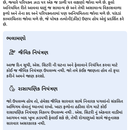
છે, જ્યારે પરિપક્વ ઝાડ પર એક જ ડાળી પર લક્ષણો જોવા મળે છે. ફૂલો
અનિયમિત રીતે આવવા ઘણું જ સામાન્ય છે અને તેથી અસામાન્ય વિકાસવાળા
ફળો અને તેના કદ અને પરિપક્વતામાં પણ અનિયમિતતા જોવા મળે છે. પાંદડાં
કાબરચિતરા જોવા મળે છે, જે પોષક તત્વોની(ઝીંક) ઉણપ હોય એવું પ્રદર્શિત કરે
છે.
ભલામણો
જૈવિક નિયંત્રણ
આજ દિન સુધી, એસ. સિટરી ની ઘટના અને ફેલાવાને નિયંત્રિત કરવા માટે
કોઈ જ જૈવિક નિયંત્રણ ઉપલબ્ધ નથી. જો તમે કંઈક જાણતા હોવ તો કૃપા
કરીને અમને જાણ કરશો.
રાસાયણિક નિયંત્રણ
જો ઉપલબ્ધ હોય તો, હંમેશા જૈવિક સારવાર સાથે નિવારક પગલાંનો સંકલિત
અભિગમ લેવાનું ધ્યાનમાં રાખો. ખાટા ફળોના હઠીલા રોગ માટે કોઈ
રાસાયણિક નિયંત્રણ વિકલ્પ ઉપલબ્ધ નથી . એસ. સિટરી નું એકવાર વાડીમાં
આગમન બાદ ખૂબ ઝડપથી ફેલાઈ શકે છે, તેથી રોગાણુઓ સામે જંતુનાશક
સારવાર અસરકારક નથી.