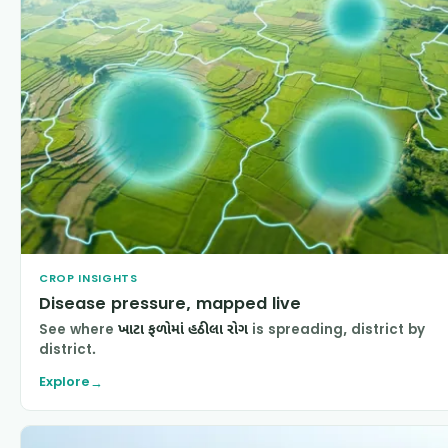
CROP INSIGHTS
Disease pressure, mapped live
See where
ખાટા ફળોમાં હઠીલા રોગ
is spreading, district by
district.
Explore
→