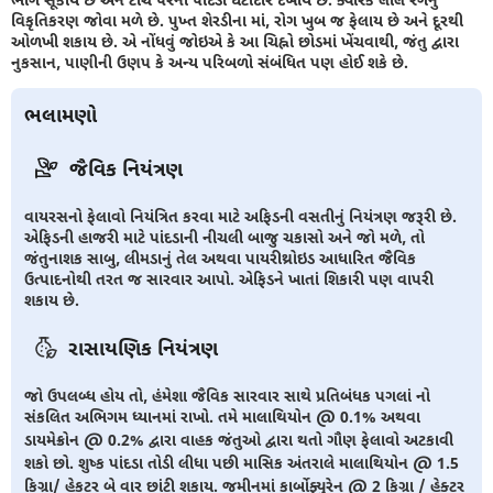
વિકૃતિકરણ જોવા મળે છે. પુખ્ત શેરડીના માં, રોગ ખુબ જ ફેલાય છે અને દૂરથી
ઓળખી શકાય છે. એ નોંધવું જોઇએ કે આ ચિહ્નો છોડમાં ખેંચવાથી, જંતુ દ્વારા
નુકસાન, પાણીની ઉણપ કે અન્ય પરિબળો સંબંધિત પણ હોઈ શકે છે.
ભલામણો
જૈવિક નિયંત્રણ
વાયરસનો ફેલાવો નિયંત્રિત કરવા માટે અફિડની વસતીનું નિયંત્રણ જરૂરી છે.
એફિડની હાજરી માટે પાંદડાની નીચલી બાજુ ચકાસો અને જો મળે, તો
જંતુનાશક સાબુ, લીમડાનું તેલ અથવા પાયરીથ્રોઇડ આધારિત જૈવિક
ઉત્પાદનોથી તરત જ સારવાર આપો. એફિડને ખાતાં શિકારી પણ વાપરી
શકાય છે.
રાસાયણિક નિયંત્રણ
જો ઉપલબ્ધ હોય તો, હંમેશા જૈવિક સારવાર સાથે પ્રતિબંધક પગલાં નો
સંકલિત અભિગમ ધ્યાનમાં રાખો. તમે માલાથિયોન @ 0.1% અથવા
ડાયમેક્રોન @ 0.2% દ્વારા વાહક જંતુઓ દ્વારા થતો ગૌણ ફેલાવો અટકાવી
શકો છો. શુષ્ક પાંદડા તોડી લીધા પછી માસિક અંતરાલે માલાથિયોન @ 1.5
કિગ્રા/ હેકટર બે વાર છાંટી શકાય. જમીનમાં કાર્બોફ્યુરેન @ 2 કિગ્રા / હેક્ટર