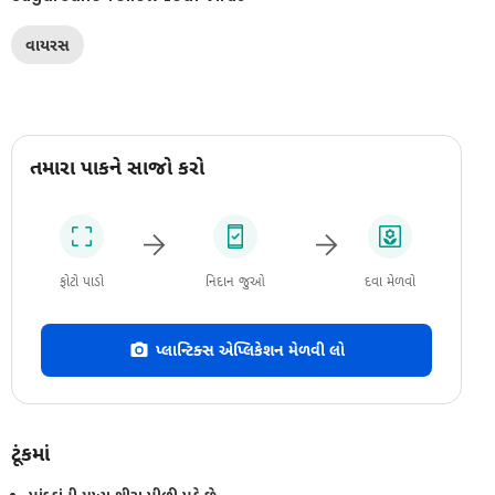
વાયરસ
તમારા પાકને સાજો કરો
ફોટો પાડો
નિદાન જુઓ
દવા મેળવો
પ્લાન્ટિક્સ એપ્લિકેશન મેળવી લો
ટૂંકમાં