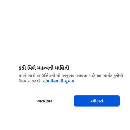
કુકી વિશે મહત્વની માહિતી
તમને સારો બ્રાઉઝિંગનો નો અનુભવ આપવા માટે આ સાઈટ કુકીનો
ઉપયોગ કરે છે.
ગોપનીયતાની સૂચના
અસ્વીકાર
સ્વીકારો