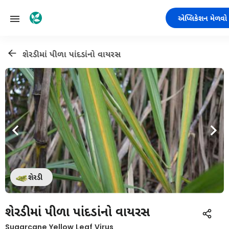
એપ્લિકેશન મેળવો
શેરડીમાં પીળા પાંદડાંનો વાયરસ
શેરડી
શેરડીમાં પીળા પાંદડાંનો વાયરસ
Sugarcane Yellow Leaf Virus