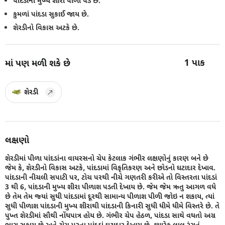
પાંદડાંની મુખ્ય શીરા પીળી પડે છે.
કુમળાં પાંદડા સુકાઈ જાય છે.
શેરડીનો વિકાસ અટકે છે.
1
પાક
માં પણ મળી શકે છે
શેરડી
લક્ષણો
શેરડીમાં પીળા પાંદડાંના વાયરસનો ચેપ કેટલાક ગંભીર લક્ષણોનું કારણ બને છે
જેમ કે, શેરડીનો વિકાસ અટકે, પાંદડામાં વિકૃતિકરણ અને છોડનો ઘટાદાર દેખાવ.
પાંદડાની નીચલી સપાટી પર, ટોચ પરથી નીચે ગણતરી કરીએ તો વિસ્તરતા પાંદડાં
3 થી 6, પાંદડાની મુખ્ય શીરા પીળાશ પડતી દેખાય છે. જેમ જેમ ઋતુ આગળ વધે
છે તેમ તેમ જ્યાં સુધી પાંદડામાં દૂરથી સામાન્ય પીળાશ પીળી જોઇ ન શકાય, ત્યાં
સુધી પીળાશ પાંદડાની મુખ્ય શીરાથી પાંદડાની કિનારી સુધી ધીમે ધીમે વિસ્તરે છે. તે
પુખ્ત શેરડીમાં સૌથી નોંધપાત્ર હોય છે. ગંભીર ચેપ હેઠળ, પાંદડા સાથે વધતો અગ્ર
ભાગ સૂકાય છે અને ટોચ પરના પાંદડાં ઘટાદાર દેખાય છે. ક્યારેક લાલ રંગનું