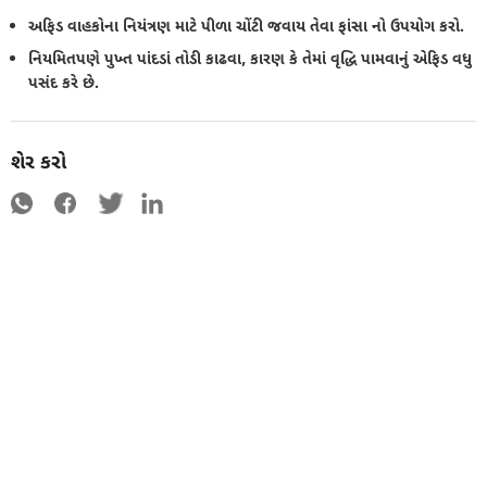
અફિડ વાહકોના નિયંત્રણ માટે પીળા ચોંટી જવાય તેવા ફાંસા નો ઉપયોગ કરો.
નિયમિતપણે પુખ્ત પાંદડાં તોડી કાઢવા, કારણ કે તેમાં વૃદ્ધિ પામવાનું એફિડ વધુ
પસંદ કરે છે.
શેર કરો