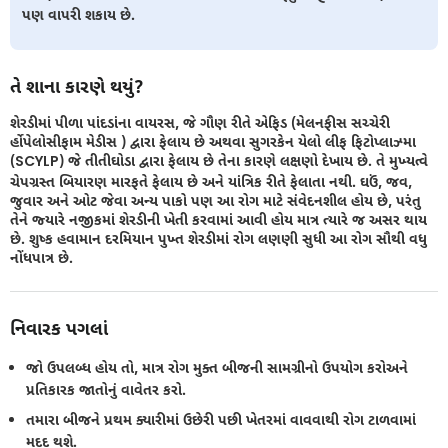
પણ વાપરી શકાય છે.
તે શાના કારણે થયું?
શેરડીમાં પીળા પાંદડાંના વાયરસ, જે ગૌણ રીતે એફિડ (મેલનફીસ સચ્ચેરી
ર્હોપેલોસીફામ મેડીસ ) દ્વારા ફેલાય છે અથવા સુગરકેન યેલો લીફ ફિટોપ્લાઝ્મા
(SCYLP) જે તીતીઘોડા દ્વારા ફેલાય છે તેના કારણે લક્ષણો દેખાય છે. તે મુખ્યત્વે
ચેપગ્રસ્ત બિયારણ મારફતે ફેલાય છે અને યાંત્રિક રીતે ફેલાતા નથી. ઘઉં, જવ,
જુવાર અને ઓટ જેવા અન્ય પાકો પણ આ રોગ માટે સંવેદનશીલ હોય છે, પરંતુ
તેને જ્યારે નજીકમાં શેરડીની ખેતી કરવામાં આવી હોય માત્ર ત્યારે જ અસર થાય
છે. શુષ્ક હવામાન દરમિયાન પુખ્ત શેરડીમાં રોગ લણણી સુધી આ રોગ સૌથી વધુ
નોંધપાત્ર છે.
નિવારક પગલાં
જો ઉપલબ્ધ હોય તો, માત્ર રોગ મુક્ત બીજની સામગ્રીનો ઉપયોગ કરોઅને
પ્રતિકારક જાતોનું વાવેતર કરો.
તમારા બીજને પ્રથમ ક્યારીમાં ઉછેરી પછી ખેતરમાં વાવવાથી રોગ ટાળવામાં
મદદ થશે.