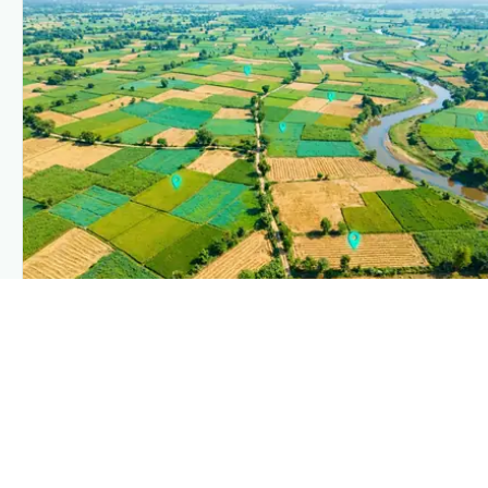
PLANTIX INTELLIGENCE
The intelligence behind this page
Explore the live agronomic data that powers Plantix
disease pages.
Discover
→