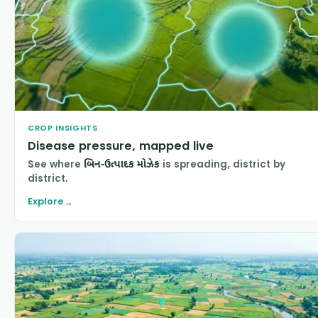
CROP INSIGHTS
Disease pressure, mapped live
See where
બિન-ઉત્પાદક મોઝેક
is spreading, district by
district.
Explore
→