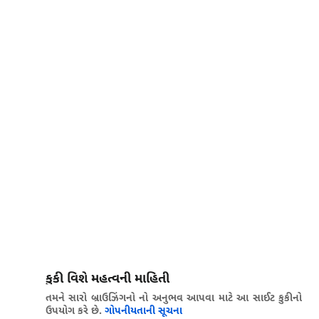
કુકી વિશે મહત્વની માહિતી
તમને સારો બ્રાઉઝિંગનો નો અનુભવ આપવા માટે આ સાઈટ કુકીનો
ઉપયોગ કરે છે.
ગોપનીયતાની સૂચના