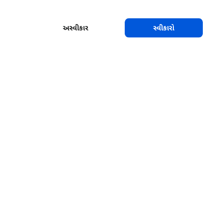
અસ્વીકાર
સ્વીકારો