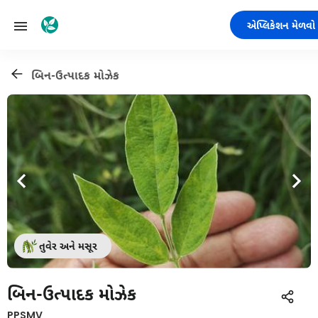
એપ્લિકેશન મેળવો
બિન-ઉત્પાદક મોઝેક
તુવેર અને મસૂર
બિન-ઉત્પાદક મોઝેક
PPSMV