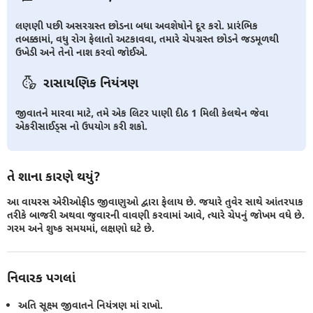
લણણી પછી અસરગ્રસ્ત છોડના બધા અવશેષોને દૂર કરો. પ્રારંભિક
તબક્કામાં, વધુ રોગ ફેલાતો અટકાવવા, તમારે ચેપગ્રસ્ત છોડને જડમૂળથી
ઉખેડી અને તેનો નાશ કરવો જોઈએ.
રાસાયણિક નિયંત્રણ
જીવાતને મારવા માટે, તમે એક લિટર પાણી દીઠ 1 મિલી કેલથેન જેવા
એકરીસાઈડ્સ નો ઉપયોગ કરી શકો.
તે શાના કારણે થયું?
આ વાયરસ એરીઓફીડ જીવાણુઓ દ્વારા ફેલાય છે. જયારે તુવેર સાથે આંતરપાક
તરીકે બાજરી અથવા જુવારની વાવણી કરવામાં આવે, ત્યારે ચેપનું જોખમ વધે છે.
ગરમ અને શુષ્ક સમયમાં, લક્ષણો ઘટે છે.
નિવારક પગલાં
અતિ સૂક્ષ્મ જીવાતને નિયંત્રણ માં રાખો.