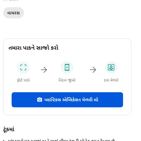
વાયરસ
તમારા પાકને સાજો કરો
ફોટો પાડો
નિદાન જુઓ
દવા મેળવો
પ્લાન્ટિક્સ એપ્લિકેશન મેળવી લો
ટૂંકમાં