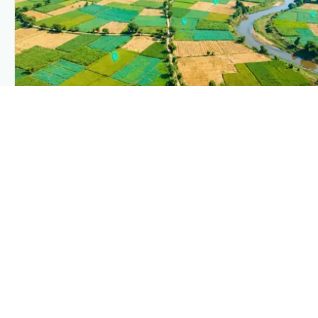
PLANTIX INTELLIGENCE
The intelligence behind this page
Explore the live agronomic data that powers Plantix
disease pages.
Discover
→