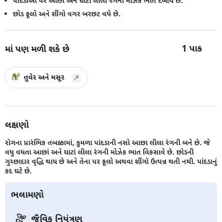
પાંદડાઓ પર આછાં અને ઘાટાં લીલા રંગની મોઝેક ભાત દેખાય છે.
છોડ ફૂલો અને શીંગો વગર બરછટ વધે છે.
1
પાક
માં પણ મળી શકે છે
તુવેર અને મસૂર
લક્ષણો
રોગના પ્રારંભિક તબક્કામાં, કુમળા પાંદડાની નસો આછા લીલા રંગની બને છે. જે
વધુ વધતા આછાં અને ઘાટાં લીલા રંગની મોઝેક ભાત વિકસાવે છે. છોડની
ગુચ્છાદાર વૃદ્ધિ થાય છે અને તેના પર ફૂલો અથવા શીંગો ઉત્પન્ન થતી નથી. પાંદડાનું
કદ ઘટે છે.
ભલામણો
જૈવિક નિયંત્રણ