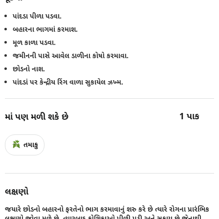
પાંદડા પીળા પડવા.
બહારના ભાગમાં કરમાશ.
મૂળ કાળા પડવા.
જમીનની પાસે આવેલ ડાળીના કોષો કરમાવા.
છોડનો નાશ.
પાંદડાં પર કેન્દ્રીય રિંગ વાળા સુકાયેલ ઝખ્મ.
1
પાક
માં પણ મળી શકે છે
તમાકુ
લક્ષણો
જયારે છોડનો બહારનો ફરતેનો ભાગ કરમાવાનું શરુ કરે છે ત્યારે રોગના પ્રારંભિક
લક્ષણો જોવા મળે છે, ત્યારબાદ કોશિકાઓ પીળી પડી અને સુકાય છે જેનાથી