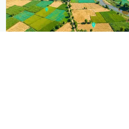
PLANTIX INTELLIGENCE
The intelligence behind this page
Explore the live agronomic data that powers Plantix
disease pages.
Discover
→