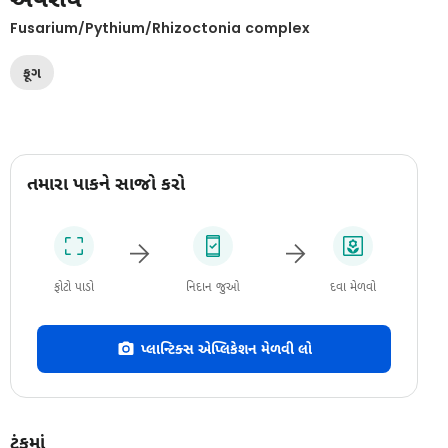
Fusarium/Pythium/Rhizoctonia complex
ફૂગ
તમારા પાકને સાજો કરો
ફોટો પાડો
નિદાન જુઓ
દવા મેળવો
પ્લાન્ટિક્સ એપ્લિકેશન મેળવી લો
ટૂંકમાં