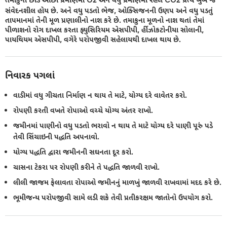
સંવેદનશીલ હોય છે. અને વધુ પડતો ભેજ, ઓક્સિજનની ઉણપ અને વધુ પડતું
તાપમાનમાં તેની મૂળ પ્રણાલીનો નાશ કરે છે. તમાકુના મૂળનો નાશ થતાં તેમાં
પીળાશનો રોગ દાખલ કરતા ફ્યુસિરિયમ એસપીપી, ર્હીઝોકટોનીયા સોલાની,
પાયથિયમ એસપીપી, વગેરે પરોપજીવી સહેલાયથી દાખલ થાય છે.
નિવારક પગલાં
વાડીમાં વધુ ગીચતા નિર્માણ ન થાય તે માટે, યોગ્ય દરે વાવેતર કરો.
રોપણી કરતી વખતે રોપાઓ વચ્ચે યોગ્ય અંતર રાખો.
જમીનમાં પાણીનો વધુ પડતો ભરાવો ન થાય તે માટે યોગ્ય દરે પાણી પૂરું પડે
તેવી સિંચાઇની પદ્ધતિ અપનાવો.
યોગ્ય પદ્ધતિ દ્વારા જમીનની સઘનતા દૂર કરો.
ચાસના ટેકરા પર રોપણી કરીને તે પદ્ધતિ જાળવી રાખો.
લીલી જાજમ ફેલાવતા રોપાઓ જમીનનું માળખું જાળવી રાખવામાં મદદ કરે છે.
ભૂમીજન્ય પરોપજીવી સામે લડી શકે તેવી પ્રતીકરક્ષમ જાતોનો ઉપયોગ કરો.