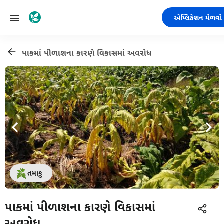
એપ્લિકેશન મેળવો
પાકમાં પીળાશના કારણે વિકાસમાં અવરોધ
તમાકુ
પાકમાં પીળાશના કારણે વિકાસમાં
અવરોધ