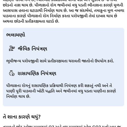
છોડનો નાશ થાય છે. પીળાશનો રોગ જમીનમાં વધુ પડતી ભીનાશના કારણે મૂળની
આસપાસ હવાના ઘટાડાથી નિર્માણ થાય છે. આ જ સંદર્ભમાં, તમાકુના મૂળ નબળા
પાડવાના કારણે પીળાશનો રોગ નિર્માણ કરતા પરોપજીવી તેમાં દાખલ થાય છે
અથવા છોડની પ્રતીકરક્ષમતા ઘટાડે છે.
ભલામણો
જૈવિક નિયંત્રણ
ભૂમીજન્ય પરોપજીવી સામે પ્રતીકરક્ષમતા ધરાવતી જાતોનો ઉપયોગ કરો.
રાસાયણિક નિયંત્રણ
પીળાશના રોગનું રાસાયણિક પ્રક્રિયાથી નિયંત્રણ કરી શકાતું નથી અને તે
પાણી પૂરી પાડવાની ખોટી પદ્ધતિ અને જમીનમાં વધુ પડતા પાણીના કારણે
નિર્માણ થાય છે.
તે શાના કારણે થયું?
તમાકુનો છોડ ઓછા પ્રમાણમાં O2 અને વધુ પ્રમાણમાં રહેલ CO2 પ્રત્યે ખુબ જ