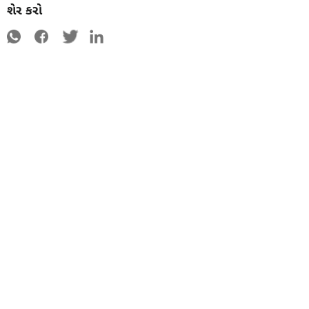
શેર કરો