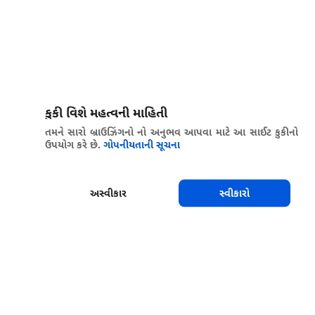
કુકી વિશે મહત્વની માહિતી
તમને સારો બ્રાઉઝિંગનો નો અનુભવ આપવા માટે આ સાઈટ કુકીનો
ઉપયોગ કરે છે.
ગોપનીયતાની સૂચના
અસ્વીકાર
સ્વીકારો