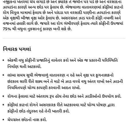
નજીકના ખેતરમાં ચેપ લગાડે છે અને ક્યારેક તે જમીન પર પડે છે અને વરસાદના
ઝાપટાંના કારણે અન્ય છોડ પર ફેલાય છે. ભેજવાળા વાતાવરણમાં કૉફીમાં કાટનો
રોગ વિપુલ માત્રામાં ફેલાય છે અને પાંદડા પર વરસાદી પાણીના ઝાપટાંના કારણે
એક વૃક્ષથી બીજા વૃક્ષ ઓર ફેલાય છે. અસરગ્રસ્ત ઝાડ પરની કોફી નબળી અને
વજનમાં હલકી લાગે છે. જયારે આ રોગ ગંભીરપણે ફેલાય ત્યારે કોફીની ઉપજમાં
75% થી વધુના નુકસાનનું કારણ બની શકે છે.
નિવારક પગલાં
એકથી વધુ કોફીની પ્રજાતિનું વાવેતર કરો અને એક જ પ્રકારની પરિસ્થિતિ
નિર્માણ થતી અટકાવો.
લાંબા સમય સુધી ભેજવાળું વાતાવરણ ન રહે અને વૃક્ષ પર ફૂગનાશકનો
છંટકાવ સારી રીતે શક્ય બને તે માટે બે ઝાડ વચ્ચે વધુ અંતર રાખો અને ઝાડની
નિયમિતપણે યોગ્ય કાપણી કરવાની આદત રાખો.
રોગના ફેલાવા માટે અંતરાય રૂપ હોય તેવા છોડ અને ઝાડીઓનો ઉપયોગ કરો.
કોફીમાં કાટનાં રોગને અસરકારક રીતે અટકાવવા માટે યોગ્ય પોષણ દ્વારા
કોફીનો છોડ તંદુરસ્ત રહે તેની ખાતરી કરો.
ચેપગ્રસ્ત છોડનો નાશ કરો.