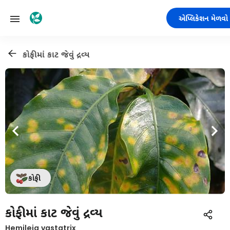
એપ્લિકેશન મેળવો
કોફીમાં કાટ જેવું દ્રવ્ય
કોફી
કોફીમાં કાટ જેવું દ્રવ્ય
Hemileia vastatrix