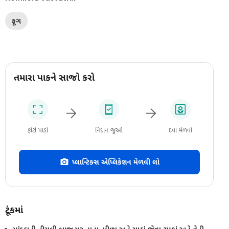
ફૂગ
તમારા પાકને સાજો કરો
ફોટો પાડો
નિદાન જુઓ
દવા મેળવો
પ્લાન્ટિક્સ એપ્લિકેશન મેળવી લો
ટૂંકમાં