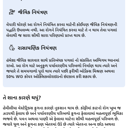
જૈવિક નિયંત્રણ
વેપારી ધોરણે આ રોગને નિયંત્રિત કરવા માટેની કોઈપણ જૈવિક નિયંત્રણની
પદ્ધતિ ઉપલબ્ધ નથી. આ રોગને નિયંત્રિત કરવા માટે તે ન થાય તેવા પગલાં
લેવાથી જ સારા સૌથી સારા પરિણામો પ્રાપ્ત થાય છે.
રાસાયણિક નિયંત્રણ
હંમેશા જૈવિક સારવાર સાથે પ્રતિબંધક પગલાં નો સંકલિત અભિગમ ધ્યાનમાં
રાખો. આ રોગ માટે અનુકૂળ પર્યાવરણીય પરિબળો નિર્માણ થાય ત્યારે અને
જયારે તે સમયગાળો પૂરો થાય ત્યારે પછી ફરીથી બોર્ડેક્સ મિશ્રણ અથવા
50% WG કોપર ઓક્સિકલોરાઇડનો છંટકાવ કરી શકાય છે.
તે શાના કારણે થયું?
હેમીલીયા વેસ્ટેટ્રિક્સ ફુગના કારણે નુકસાન થાય છે. કૉફીમાં કાટનો રોગ ખૂબ જ
ઝડપથી ફેલાય છે અને પર્યાવરણીય પરિબળો ફૂગના ફેલાવામાં મહત્વપૂર્ણ ભૂમિકા
ભજવે છે. પવન અથવા પાણી એ ફેલાવા માટેના સૌથી મહત્વપૂર્ણ પરિબળ છે.
જ્યારે ધૂળ અને ફૂગના કણ ખેતરમાં ઉડે છે ત્યારે ખેતરના અન્ય છોડ અથવા