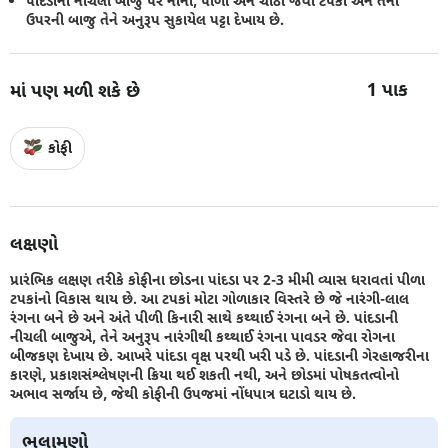
પાંદડાની નીચલી બાજુ પર નાના, પીળા અને ચાઠાં જેવા ટપકાં અને તેની
ઉપરની બાજુ તેને અનુરૂપ સુકાયેલ પટ્ટા દેખાય છે.
1
પાક
માં પણ મળી શકે છે
કોફી
લક્ષણો
પ્રારંભિક લક્ષણ તરીકે કોફીના છોડના પાંદડા પર 2-3 મીમી વ્યાસ ધરાવતાં પીળા
ટપકાંનો વિકાસ થાય છે. આ ટપકાં મોટા ગોળાકાર વિસ્તરે છે જે નારંગી-લાલ
રંગના બને છે અને અંતે પીળી કિનારી સાથે કથ્થાઈ રંગના બને છે. પાંદડાની
નીચલી બાજુએ, તેને અનુરૂપ નારંગીથી કથ્થાઈ રંગના પાવડર જેવા રોગના
બીજકણ દેખાય છે. આખરે પાંદડા વૃક્ષ પરથી ખરી પડે છે. પાંદડાની ગેરહાજરીના
કારણે, પ્રકાશસંશ્લેષણની ક્રિયા થઈ શકતી નથી, અને છોડમાં પોષકતત્વોનો
અભાવ સર્જાય છે, જેથી કોફીની ઉપજમાં નોંધપાત્ર ઘટાડો થાય છે.
ભલામણો