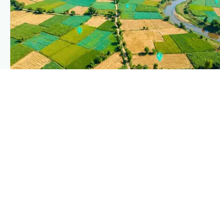
PLANTIX INTELLIGENCE
The intelligence behind this page
Explore the live agronomic data that powers Plantix
disease pages.
Discover
→