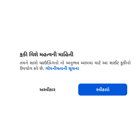
કુકી વિશે મહત્વની માહિતી
તમને સારો બ્રાઉઝિંગનો નો અનુભવ આપવા માટે આ સાઈટ કુકીનો
ઉપયોગ કરે છે.
ગોપનીયતાની સૂચના
અસ્વીકાર
સ્વીકારો