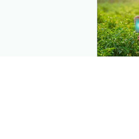
DEMAND CREATIO
Reach farmers
Put your product
moment they d
right when they 
Explore
→