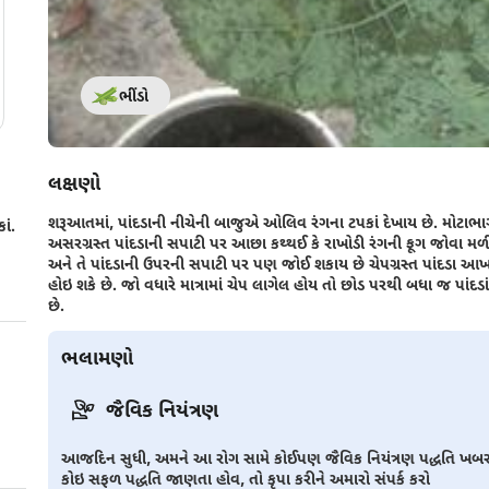
ભીંડો
લક્ષણો
શરૂઆતમાં, પાંદડાની નીચેની બાજુએ ઓલિવ રંગના ટપકાં દેખાય છે. મોટાભાગ
ાં.
અસરગ્રસ્ત પાંદડાની સપાટી પર આછા કથ્થઈ કે રાખોડી રંગની ફૂગ જોવા મળી 
અને તે પાંદડાની ઉપરની સપાટી પર પણ જોઈ શકાય છે ચેપગ્રસ્ત પાંદડા આ
હોઇ શકે છે. જો વધારે માત્રામાં ચેપ લાગેલ હોય તો છોડ પરથી બધા જ પાંદ
છે.
ભલામણો
જૈવિક નિયંત્રણ
આજદિન સુધી, અમને આ રોગ સામે કોઈપણ જૈવિક નિયંત્રણ પદ્ધતિ ખબર ન
કોઇ સફળ પદ્ધતિ જાણતા હોવ, તો કૃપા કરીને અમારો સંપર્ક કરો