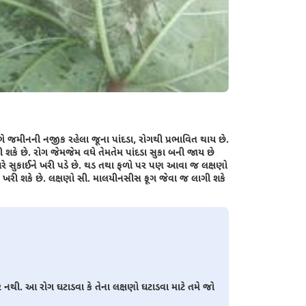
ે જમીનની નજીક રહેલા જૂના પાંદડા, રોગથી પ્રભાવિત થાય છે.
શકે છે. રોગ જેમજેમ વધે તેમતેમ પાંદડા સુકા બની જાય છે
ખરે સુકાઈને ખરી પડે છે. થડ તથા ફળો પર પણ આવા જ લક્ષણો
ડાં ખરી શકે છે. લક્ષણો સી. માલયીનસીસ ફૂગ જેવા જ લાગી શકે
થી. આ રોગ ઘટાડવા કે તેના લક્ષણો ઘટાડવા માટે તમે જો