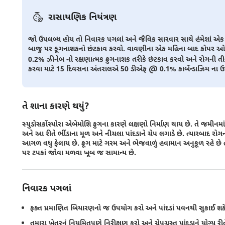
રાસાયણિક નિયંત્રણ
જો ઉપલબ્ધ હોય તો નિવારક પગલાં અને જૈવિક સારવાર સાથે હંમેશાં એ
બાજુ પર ફૂગનાશકનો છંટકાવ કરવો. વાવણીના એક મહિના બાદ કોપર 
0.2% ઝીનેબ નો રક્ષણાત્મક ફુગનાશક તરીકે છંટકાવ કરવો અને રોગની તીવ્રતા
કરવા માટે 15 દિવસના અંતરાલએ 50 ડીએફ @ 0.1% કાર્બેન્ડાઝિમ ના 
તે શાના કારણે થયું?
સ્યુડોસર્કોસ્પોરા એબેમોશિ ફુગના કારણે લક્ષણો નિર્માણ થાય છે. તે જમીનમાં
અને આ રીતે ભીંડાના મૂળ અને નીચલા પાંદડાને ચેપ લગાડે છે. ત્યારબાદ રોગ
આગળ વધુ ફેલાય છે. ફૂગ માટે ગરમ અને ભેજવાળું હવામાન અનુકૂળ રહે છે 
પર ટપકાં જોવા મળવા ખૂબ જ સામાન્ય છે.
નિવારક પગલાં
ફક્ત પ્રમાણિત બિયારણનો જ ઉપયોગ કરો અને પાંદડાં પવનથી સુકાઈ શકે ત
તમારા ખેતરનું નિયમિતપણે નિરીક્ષણ કરો અને ચેપગ્રસ્ત પાંદડાને યોગ્ય ર