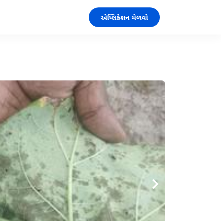
એપ્લિકેશન મેળવો