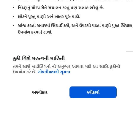
નિંદણનું યોગ્ય રીતે સંચાલન કરવું પણ સલાહ ભરેલું છે.
છોડને પૂરતું પાણી અને ખાતર પૂરું પાડો.
સાંજ કરતાં સવારમાં સિંચાઈ કરો, અને ઉપરથી પડતાં પાણી યુક્ત સિંચ
ઉપયોગ કરવાનું ટાળો.
બિન-યજમાન પાક સાથે પાકની ફેરબદલી કરો.
કુકી વિશે મહત્વની માહિતી
શેર કરો
તમને સારો બ્રાઉઝિંગનો નો અનુભવ આપવા માટે આ સાઈટ કુકીનો
ઉપયોગ કરે છે.
ગોપનીયતાની સૂચના
અસ્વીકાર
સ્વીકારો