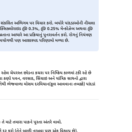
ક સંકલિત અભિગમ પર વિચાર કરો. બપોરે પાંદડાઓની નીચલા
ઓક્સિક્લોરાઇડ @ 0.3%, @ 0.25% મેન્કોઝેબ અથવા @
ના આધારે આ પ્રક્રિયાનું પુનરાવર્તન કરો. રોગનું નિયંત્રણ
ઉપયોગથી પણ આશાસ્પદ પરિણામો મળ્યા છે.
 રહેલ ચેપરસ્ત છોડના કચરા પર નિષ્ક્રિય કાળમાં ટકી રહે છે
ના કણો પવન, વરસાદ, સિંચાઇ અને યાંત્રિક સાધનો દ્વારા
તેથી ભેજવાળા મોસમ દરમિયાન(ફૂલ આવવાના તબક્કે) પાંદડાં
ે માટે તમારા પાકને પૂરતા અંતરે વાવો.
ીતે દૂર કરો (તેને બાળી નાખવા પણ એક વિકલ્પ છે).