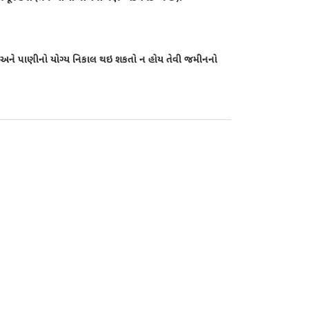
ાઇ અને પાણીનો યોગ્ય નિકાલ થઇ શકતો ન હોય તેવી જમીનનો