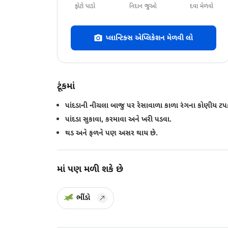
ફોટો પાડો
નિદાન જુઓ
દવા મેળવો
પ્લાન્ટિક્સ એપ્લિકેશન મેળવી લો
ટૂંકમાં
પાંદડાની નીચલા બાજુ પર રેસાવાળા કાળા રંગના કોણીય ટપક
પાંદડા સુકાવા, કરમાવા અને ખરી પડવા.
થડ અને ફળને પણ અસર થાય છે.
માં પણ મળી શકે છે
ભીંડો