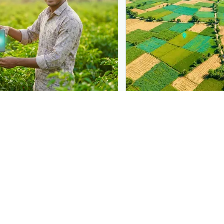
N
PLANTIX INTELLIGENCE
 at diagnosis
The intelligence behi
 in front of farmers the
Explore the live agrono
iagnose
ભીંડાના પાંદડાં પર ટપકાં
—
Plantix disease pages.
need a solution.
Discover
→