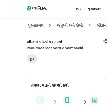
એપ
પુસ્તકાલય
પુસ્તકાલય
જંતુઓ અને રોગો
ભીંડાના
ભીંડાના પાંદડાં પર ટપકાં
Pseudocercospora abelmoschi
ફૂગ
તમારા પાકને સાજો કરો