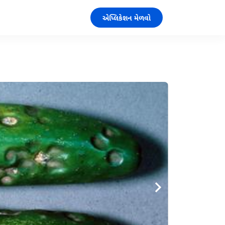
એપ્લિકેશન મેળવો