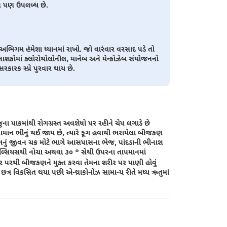
ન પણ ઉપલબ્ધ છે.
િગમ હંમેશા ધ્યાનમાં રાખો. જો વારંવાર વરસાદ પડે તો
શકોમાં ક્લોરોથોલોનીલ, માનેબ અને મેન્કોઝેબ સંયોજનનો
ારક સ્પ્રે પુરવાર થાય છે.
જૂના પાકમાંથી રોગગ્રસ્ત અવશેષો પર રહીને ચેપ લગાડે છે
વામાન ભીનું થઈ જાય છે, ત્યારે ફૂગ હવાથી ભરાયેલા બીજકણ
ૂગનું જીવન ચક્ર મોટે ભાગે આસપાસના ભેજ, પાંદડાની ભીનાશ
 સેલ્સિયસથી નોચા અથવા ૩૦ ° સેથી ઉપરના તાપમાનમાં
ર પરથી બીજકણને મુક્ત કરવા તેમના શરીર પર પાણી હોવું
્ર વિકસિત થયા પછી એન્થ્રાકોનોઝ સામાન્ય રીતે મધ્ય ઋતુમાં