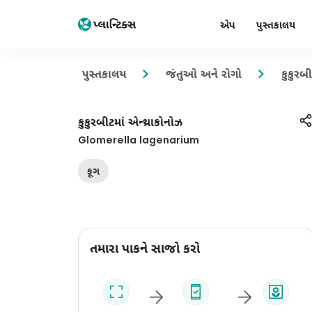
એપ
પુસ્તકાલય
પુસ્તકાલય
જંતુઓ અને રોગો
કુકુરબી
કુકુરબીટમાં એન્થ્રાકોનોઝ
Glomerella lagenarium
ફૂગ
તમારા પાકને સાજો કરો