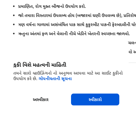
પ્રમાણિત, રોગ મુક્ત બીજનો ઉપયોગ કરો.
જો તમારા વિસ્તારમાં ઉપલબ્ધ હોય (બજારમાં ઘણી ઉપલબ્ધ છે), પ્રતિર
ત્રણ વર્ષના ગાળામાં અસંબંધિત પાક સાથે કુકુરબીટ પાકની ફેરબદલીની 
ઋતુના અંતમાં ફળ અને વેલાની નીચે ખેડીને ખેતરની સ્વચ્છતા જાળવો.
પર્ણસમૂહ ભીના હોય ત્યારે ખેતરમાં મશીનરી અથવા કામદારોના હલનચલન
જો ઓવરહેડ સિંચાઈ જરૂરી હોય તો, વહેલી સવારે તેની યોજના બનાવો અન
કુકી વિશે મહત્વની માહિતી
શેર કરો
તમને સારો બ્રાઉઝિંગનો નો અનુભવ આપવા માટે આ સાઈટ કુકીનો
ઉપયોગ કરે છે.
ગોપનીયતાની સૂચના
અસ્વીકાર
સ્વીકારો