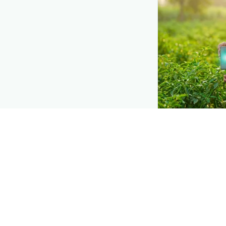
DEMAND CREATIO
Reach farmers
Put your product
moment they d
right when they 
Explore
→