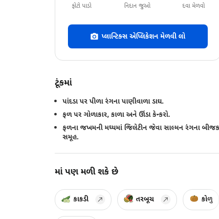
ફોટો પાડો
નિદાન જુઓ
દવા મેળવો
પ્લાન્ટિક્સ એપ્લિકેશન મેળવી લો
ટૂંકમાં
પાંદડા પર પીળા રંગના પાણીવાળા ડાઘ.
ફળ પર ગોળાકાર, કાળા અને ઊંડા કેન્કરો.
ફળના જખમની મધ્યમાં જિલેટીન જેવા સાલ્મન રંગના બી
સમૂહ.
માં પણ મળી શકે છે
કાકડી
તરબૂચ
કોળુ