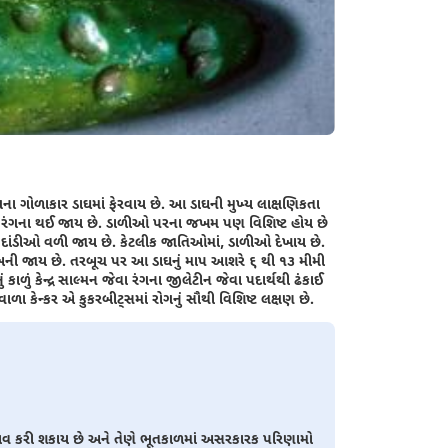
ના ગોળાકાર ડાઘમાં ફેરવાય છે. આ ડાઘની મુખ્ય લાક્ષણિકતા
ા રંગના થઈ જાય છે. ડાળીઓ પરના જખમ પણ વિશિષ્ટ હોય છે
ી દાંડીઓ વળી જાય છે. કેટલીક જાતિઓમાં, ડાળીઓ દેખાય છે.
ર બની જાય છે. તરબૂચ પર આ ડાઘનું માપ આશરે ૬ થી ૧૩ મીમી
ં કાળું કેન્દ્ર સાલ્મન જેવા રંગના જીલેટીન જેવા પદાર્થથી ઢંકાઈ
ા કેન્કર એ કુકરબીટ્સમાં રોગનું સૌથી વિશિષ્ટ લક્ષણ છે.
ંટકાવ કરી શકાય છે અને તેણે ભૂતકાળમાં અસરકારક પરિણામો