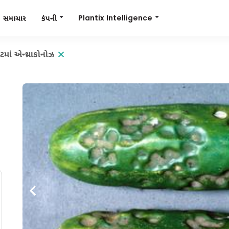
Plantix Intelligence
કંપની
સમાચાર
ટમાં એન્થ્રાકોનોઝ