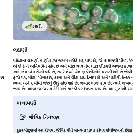
કાકડી
લક્ષણો
પાંદડાના લક્ષણો પાણીવાળા જખમ તરીકે શરૂ થાય છે, જે પાછળથી પીળા રંગ
એ છે કે તે અનિયમિત હોય છે અને મોટા થાય તેમ ઘાટા છીકણી અથવા કાળ
અને જેમ જેમ તેઓ વધે છે, ત્યારે તેઓ ચેતાક્ષ પેશીઓને વળગી શકે છે જેથ
જકણ
ફળો પર, મોટા, ગોળાકાર, કાળા અને ઊંડા ડાઘ દેખાય છે અને પછીથી કેન્ક
વ્યાસ અને ૬ મીમી જેટલું ઊંડું હોઈ શકે છે. જ્યારે ભેજ હોય ​​છે, ત્યારે જખમનુ
જાય છે. આવા જ જખમ ટેટી અને કાકડી પર ઉત્પન્ન થાય છે. આ ગુલાબી રંગવાળ
ભલામણો
જૈવિક નિયંત્રણ
કુકરબીટ્સમાં આ રોગમાં જૈવિક રીતે માન્યતા પ્રાપ્ત કોપર સંયોજનનો છ