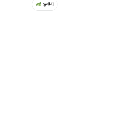
ઝૂચીની