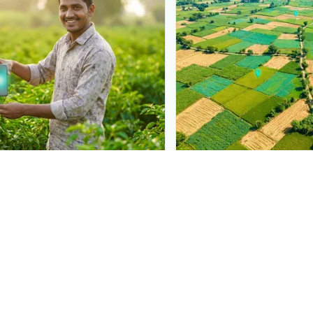
N
PLANTIX INTELLIGENCE
 at diagnosis
The intelligence behi
 in front of farmers the
Explore the live agrono
iagnose
કુકુરબીટમાં એન્થ્રાકોનોઝ
—
Plantix disease pages.
need a solution.
Discover
→