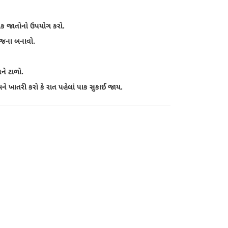
ોધક જાતોનો ઉપયોગ કરો.
યોજના બનાવો.
ને ટાળો.
ે ખાતરી કરો કે રાત પહેલાં પાક સુકાઈ જાય.