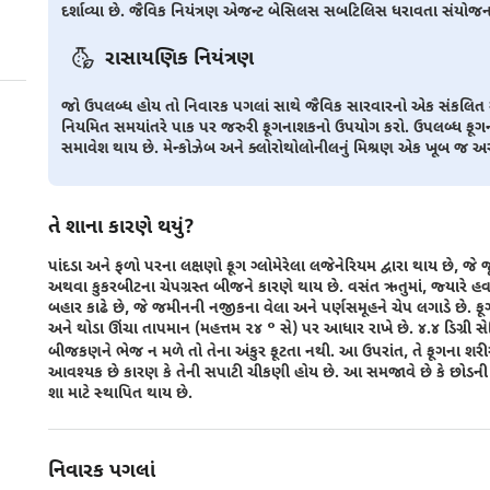
દર્શાવ્યા છે. જૈવિક નિયંત્રણ એજન્ટ બેસિલસ સબટિલિસ ધરાવતા સંયોજ
રાસાયણિક નિયંત્રણ
જો ઉપલબ્ધ હોય તો નિવારક પગલાં સાથે જૈવિક સારવારનો એક સંકલિત અભ
નિયમિત સમયાંતરે પાક પર જરુરી ફૂગનાશકનો ઉપયોગ કરો. ઉપલબ્ધ ફૂગના
સમાવેશ થાય છે. મેન્કોઝેબ અને ક્લોરોથોલોનીલનું મિશ્રણ એક ખૂબ જ અસરક
તે શાના કારણે થયું?
પાંદડા અને ફળો પરના લક્ષણો ફૂગ ગ્લોમેરેલા લજેનેરિયમ દ્વારા થાય છે, જે 
અથવા કુકરબીટના ચેપગ્રસ્ત બીજને કારણે થાય છે. વસંત ઋતુમાં, જ્યારે હ
બહાર કાઢે છે, જે જમીનની નજીકના વેલા અને પર્ણસમૂહને ચેપ લગાડે છે. ફ
અને થોડા ઊંચા તાપમાન (મહત્તમ ૨૪ ° સે) પર આધાર રાખે છે. ૪.૪ ડિગ્રી
બીજકણને ભેજ ન મળે તો તેના અંકુર ફૂટતા નથી. આ ઉપરાંત, તે ફૂગના શરી
આવશ્યક છે કારણ કે તેની સપાટી ચીકણી હોય છે. આ સમજાવે છે કે છોડની છત
શા માટે સ્થાપિત થાય છે.
નિવારક પગલાં