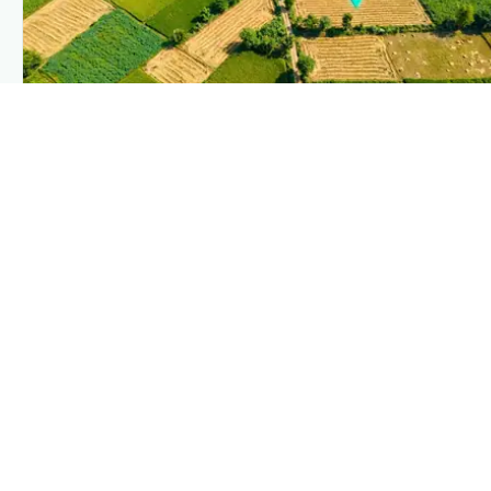
PLANTIX INTELLIGENCE
The intelligence behind this page
Explore the live agronomic data that powers Plantix
disease pages.
Discover
→