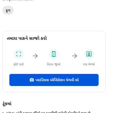
ફૂગ
તમારા પાકને સાજો કરો
ફોટો પાડો
નિદાન જુઓ
દવા મેળવો
પ્લાન્ટિક્સ એપ્લિકેશન મેળવી લો
ટૂંકમાં