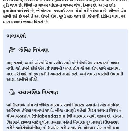
તૂટી જાય છે. શિંગો ના જખમ પાંદડાના જખમ જેવા દેખાય છે. આખા છોડ
ફૂંગાયેલા થઈ શકે છે, જે ખેતરમાં કથ્થાઈ રંગના પેચો તરીકે દેખાય છે. બીજને ચેપ
લાગી શકે છે અને તે આ રોગને રોપા સુધી લઇ જાય છે ,જેનાથી દાંડીના પાયા પર
ઘાટા કથ્થાઈ જખમ વિકસે છે.
ભલામણો
જૈવિક નિયંત્રણ
માફ કરશો, અમને એસ્કોચિતા રબીઇ સામે કોઈ વૈકલ્પિક સારવારની ખબર
નથી. જો તમને કોઈ એવા ઉપચારની ખબર હોય જે આ રોગ સામે લડવામાં
મદદ કરી શકે, તો કૃપા કરીને અમારો સંપર્ક કરો. અમે તમારા પાસેથી ઉપાયની
આશા રાખીએ છીએ.
રાસાયણિક નિયંત્રણ
જો ઉપલબ્ધ હોય તો જૈવિક સારવાર સાથે નિવારક પગલાંનો એક સંકલિત
અભિગમ હંમેશા ધ્યાનમાં રાખો. બીજ વાવણી પહેલાં થિરમ અથવા થિરમ +
થીઆબેન્ડાઝોલ (thiabendazole )થી સારવાર આપી શકાય છે. રોગના
વિકાસને ટાળવા માટે ફૂલોના તબક્કા પહેલાં નિવારક ફૂગનાશકો (ઉદાહરણ
તરીકે ક્લોરોથોલોનીલ) નો ઉપયોગ કરી શકાય છે. એકવાર રોગ નક્કી થયા