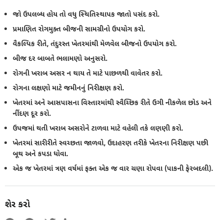
જો ઉપલબ્ધ હોય તો વધુ સ્થિતિસ્થાપક જાતો પસંદ કરો.
પ્રમાણિત રોગમુક્ત બીજની સામગ્રીનો ઉપયોગ કરો.
વૈકલ્પિક રીતે, તંદુરસ્ત ખેતરમાંથી મેળવેલ બીજનો ઉપયોગ કરો.
બીજ દર બાબતે ભલામણો અનુસરો.
રોગની ખરાબ અસર ન થાય તે માટે પાછળથી વાવેતર કરો.
રોગના લક્ષણો માટે જમીનનું નિરીક્ષણ કરો.
ખેતરમાં અને આસપાસના વિસ્તારમાંથી સ્વૈચ્છિક રીતે ઉગી નીકળેલ છોડ અને
નીંદણ દૂર કરો.
ઉપજમાં થતી ખરાબ અસરોને ટાળવા માટે વહેલી તકે લણણી કરો.
ખેતરમાં સારીરીતે સ્વચ્છતા જાળવો, ઉદાહરણ તરીકે ખેતરના નિરીક્ષણ પછી
બૂથ અને કપડા ધોવા.
એક જ ખેતરમાં ત્રણ વર્ષમાં ફક્ત એક જ વાર ચણા રોપવા (પાકની ફેરબદલી).
શેર કરો