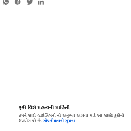
કુકી વિશે મહત્વની માહિતી
તમને સારો બ્રાઉઝિંગનો નો અનુભવ આપવા માટે આ સાઈટ કુકીનો
ઉપયોગ કરે છે.
ગોપનીયતાની સૂચના