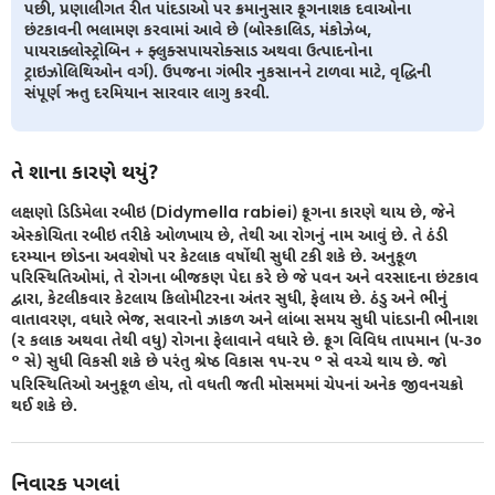
પછી, પ્રણાલીગત રીત પાંદડાઓ પર ક્રમાનુસાર ફૂગનાશક દવાઓના
છંટકાવની ભલામણ કરવામાં આવે છે (બોસ્કાલિડ, મંકોઝેબ,
પાયરાક્લોસ્ટ્રોબિન + ફ્લુક્સપાયરોક્સાડ અથવા ઉત્પાદનોના
ટ્રાઇઝોલિથિઓન વર્ગ). ઉપજના ગંભીર નુકસાનને ટાળવા માટે, વૃદ્ધિની
સંપૂર્ણ ઋતુ દરમિયાન સારવાર લાગુ કરવી.
તે શાના કારણે થયું?
લક્ષણો ડિડિમેલા રબીઇ (Didymella rabiei) ફૂગના કારણે થાય છે, જેને
એસ્કોચિતા રબીઇ તરીકે ઓળખાય છે, તેથી આ રોગનું નામ આવું છે. તે ઠંડી
દરમ્યાન છોડના અવશેષો પર કેટલાક વર્ષોથી સુધી ટકી શકે છે. અનુકૂળ
પરિસ્થિતિઓમાં, તે રોગના બીજકણ પેદા કરે છે જે પવન અને વરસાદના છંટકાવ
દ્વારા, કેટલીકવાર કેટલાય કિલોમીટરના અંતર સુધી, ફેલાય છે. ઠંડુ અને ભીનું
વાતાવરણ, વધારે ભેજ, સવારનો ઝાકળ અને લાંબા સમય સુધી પાંદડાની ભીનાશ
(૨ કલાક અથવા તેથી વધુ) રોગના ફેલાવાને વધારે છે. ફૂગ વિવિધ તાપમાન (૫-૩૦
° સે) સુધી વિકસી શકે છે પરંતુ શ્રેષ્ઠ વિકાસ ૧૫-૨૫ ° સે વચ્ચે થાય છે. જો
પરિસ્થિતિઓ અનુકૂળ હોય, તો વધતી જતી મોસમમાં ચેપનાં અનેક જીવનચક્રો
થઈ શકે છે.
નિવારક પગલાં