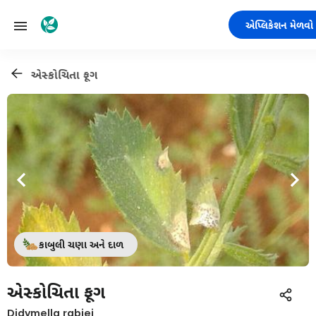
એપ્લિકેશન મેળવો
એસ્કોચિતા ફૂગ
કાબુલી ચણા અને દાળ
એસ્કોચિતા ફૂગ
Didymella rabiei