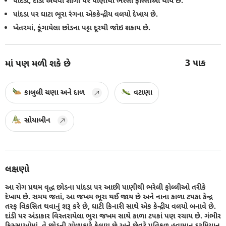
પાંદડા, દાંડી અથવા શીંગો પર પાણીથી ભરેલી ફોલ્લીઓ થાય છે.
પાંદડા પર ઘાટા ભૂરા રંગના એકકેન્દ્રીય વલયો દેખાય છે.
ખેતરમાં, ફૂંગાયેલા છોડના પટ્ટા દૂરથી જોઇ શકાય છે.
3
પાક
માં પણ મળી શકે છે
કાબુલી ચણા અને દાળ
વટાણા
સોયાબીન
લક્ષણો
આ રોગ પ્રથમ વૃદ્ધ છોડના પાંદડા પર આછી પાણીથી ભરેલી ફોલ્લીઓ તરીકે
દેખાય છે. સમય જતાં, આ જખમ ભૂરા થઈ જાય છે અને નાના કાળા ટપકા કેન્દ્ર
તરફ વિકસિત થવાનું શરૂ કરે છે, ઘાટી કિનારી સાથે એક કેન્દ્રીય વલયો બનાવે છે.
દાંડી પર અંડાકાર વિસ્તરાયેલા ભુરા જખમ સાથે કાળા ટપકાં પણ રચાય છે. ગંભીર
કિસ્સાઓમાં, તે છોડની ગોળાકારે ફેલાય છે અને છેવટે પ્રતિકૂળ હવામાન દરમિયાન