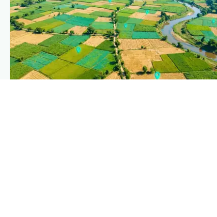
PLANTIX INTELLIGENCE
The intelligence behind this page
Explore the live agronomic data that powers Plantix
disease pages.
Discover
→