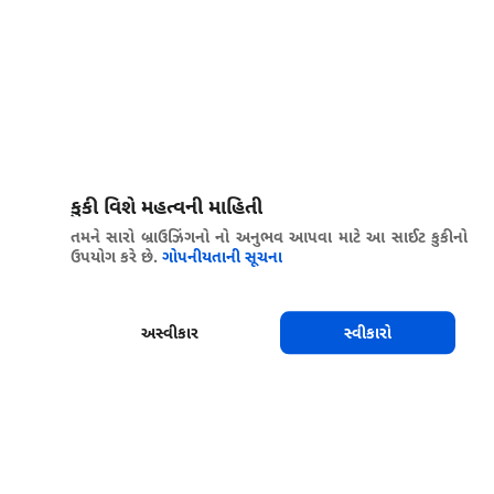
કુકી વિશે મહત્વની માહિતી
તમને સારો બ્રાઉઝિંગનો નો અનુભવ આપવા માટે આ સાઈટ કુકીનો
ઉપયોગ કરે છે.
ગોપનીયતાની સૂચના
અસ્વીકાર
સ્વીકારો