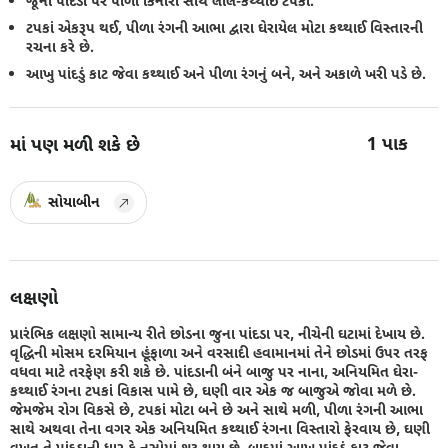
જૂના પાંદડા પર પીળી કિનારી સાથે લાલ-કથ્થાઈ ટપકાં.
ટપકાં એકરૂપ થઈ, પીળા રંગની આભા દ્વારા ઘેરાયેલ મોટા કથ્થાઈ વિસ્તારની
રચના કરે છે.
આખુ પાંદડું કાટ જેવા કથ્થાઈ અને પીળા રંગનું બને, અને અકાળે ખરી પડે છે.
1
પાક
માં પણ મળી શકે છે
સોયાબીન
લક્ષણો
પ્રારંભિક લક્ષણો સામાન્ય રીતે છોડના જુના પાંદડા પર, નીચેની ઘટામાં દેખાય છે.
વૃદ્ધિની મોસમ દરમિયાન હૂંફાળા અને વરસાદી હવામાનમાં તેને છોડમાં ઉપર તરફ
વધવા માટે તરફેણ કરી શકે છે. પાંદડાની બંને બાજુ પર નાના, અનિયમિત ઘેરા-
કથ્થાઈ રંગના ટપકાં વિકાસ પામે છે, ઘણી વાર એક જ બાજુએ જોવા મળે છે.
જેમજેમ રોગ વિકસે છે, ટપકાં મોટા બને છે અને સાથે મળી, પીળા રંગની આભા
સાથે અથવા તેના વગર એક અનિયમિત કથ્થાઈ રંગના વિસ્તારો ફેરવાય છે, ઘણી
વખત તે પાંદડાની ધાર કે નસોમાં શરૂ થાય છે. બાદમાં આખુ પાંદડું કાટ જેવા