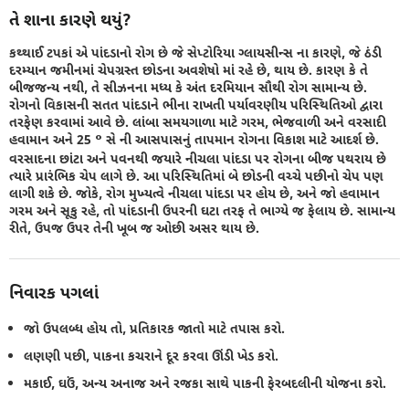
તે શાના કારણે થયું?
કથ્થાઈ ટપકાં એ પાંદડાનો રોગ છે જે સેપ્ટોરિયા ગ્લાયસીન્સ ના કારણે, જે ઠંડી
દરમ્યાન જમીનમાં ચેપગ્રસ્ત છોડના અવશેષો માં રહે છે, થાય છે. કારણ કે તે
બીજજન્ય નથી, તે સીઝનના મધ્ય કે અંત દરમિયાન સૌથી રોગ સામાન્ય છે.
રોગનો વિકાસની સતત પાંદડાને ભીના રાખતી પર્યાવરણીય પરિસ્થિતિઓ દ્વારા
તરફેણ કરવામાં આવે છે. લાંબા સમયગાળા માટે ગરમ, ભેજવાળી અને વરસાદી
હવામાન અને 25 ° સે ની આસપાસનું તાપમાન રોગના વિકાશ માટે આદર્શ છે.
વરસાદના છાંટા અને પવનથી જયારે નીચલા પાંદડા પર રોગના બીજ પથરાય છે
ત્યારે પ્રારંભિક ચેપ લાગે છે. આ પરિસ્થિતિમાં બે છોડની વચ્ચે પછીનો ચેપ પણ
લાગી શકે છે. જોકે, રોગ મુખ્યત્વે નીચલા પાંદડા પર હોય છે, અને જો હવામાન
ગરમ અને સૂકુ રહે, તો પાંદડાની ઉપરની ઘટા તરફ તે ભાગ્યે જ ફેલાય છે. સામાન્ય
રીતે, ઉપજ ઉપર તેની ખૂબ જ ઓછી અસર થાય છે.
નિવારક પગલાં
જો ઉપલબ્ધ હોય તો, પ્રતિકારક જાતો માટે તપાસ કરો.
લણણી પછી, પાકના કચરાને દૂર કરવા ઊંડી ખેડ કરો.
મકાઈ, ઘઉં, અન્ય અનાજ અને રજકા સાથે પાકની ફેરબદલીની યોજના કરો.