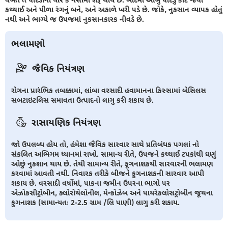
કથ્થાઈ અને પીળા રંગનું બને, અને અકાળે ખરી પડે છે. જોકે, નુકસાન વ્યાપક હોતું
નથી અને ભાગ્યે જ ઉપજમાં નુકસાનકારક નીવડે છે.
ભલામણો
જૈવિક નિયંત્રણ
રોગના પ્રારંભિક તબક્કામાં, લાંબા વરસાદી હવામાનના કિસ્સામાં બેસિલસ
સબટાઇટલિસ સમાવતા ઉત્પાદનો લાગુ કરી શકાય છે.
રાસાયણિક નિયંત્રણ
જો ઉપલબ્ધ હોય તો, હંમેશા જૈવિક સારવાર સાથે પ્રતિબંધક પગલાં નો
સંકલિત અભિગમ ધ્યાનમાં રાખો. સામાન્ય રીતે, ઉપજને કથ્થાઈ ટપકાંથી ઘણું
ઓછું નુકશાન થાય છે. તેથી સામાન્ય રીતે, ફૂગનાશકથી સારવારની ભલામણ
કરવામાં આવતી નથી. નિવારક તરીકે બીજને ફુગનાશકની સારવાર આપી
શકાય છે. વરસાદી વર્ષોમાં, પાકના જમીન ઉપરના ભાગો પર
એઝોકસીટ્રોબીન, ક્લોરોથેલોનીલ, મેન્કોઝેબ અને પાયરેકલોસટ્રોબીન જૂથના
ફુગનાશક (સામાન્યતઃ 2-2.5 ગ્રામ /લિ પાણી) લાગુ કરી શકાય.