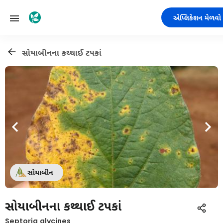
એપ્લિકેશન મેળવો
સોયાબીનના કથ્થાઈ ટપકાં
સોયાબીન
સોયાબીનના કથ્થાઈ ટપકાં
Septoria glycines