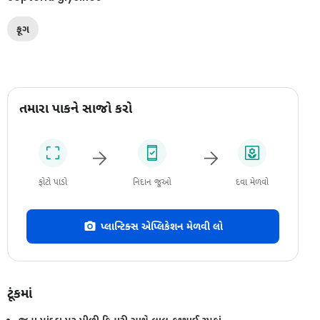
ફૂગ
તમારા પાકને સાજો કરો
ફોટો પાડો
નિદાન જુઓ
દવા મેળવો
પ્લાન્ટિક્સ એપ્લિકેશન મેળવી લો
ટૂંકમાં