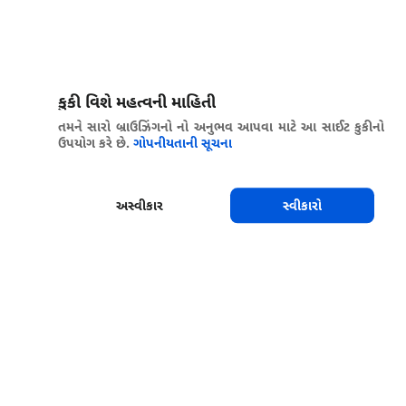
કુકી વિશે મહત્વની માહિતી
તમને સારો બ્રાઉઝિંગનો નો અનુભવ આપવા માટે આ સાઈટ કુકીનો
ઉપયોગ કરે છે.
ગોપનીયતાની સૂચના
અસ્વીકાર
સ્વીકારો