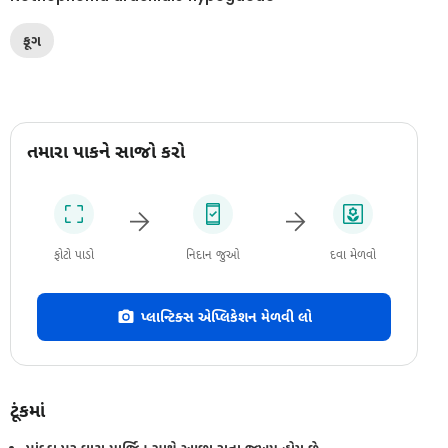
ફૂગ
તમારા પાકને સાજો કરો
ફોટો પાડો
નિદાન જુઓ
દવા મેળવો
પ્લાન્ટિક્સ એપ્લિકેશન મેળવી લો
ટૂંકમાં