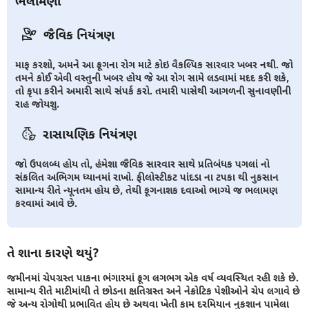
ભલામણો
જૈવિક નિયંત્રણ
માફ કરશો, અમને આ ફૂગના રોગ માટે કોઇ વૈકલ્પિક સારવાર ખબર નથી. જો
તમને કોઈ એવી વસ્તુની ખબર હોય જે આ રોગ સામે લડવામાં મદદ કરી શકે,
તો કૃપા કરીને અમારી સાથે સંપર્ક કરો. તમારી પાસેથી આગળની સુનાવણીની
રાહ જોયશુ.
રાસાયણિક નિયંત્રણ
જો ઉપલબ્ધ હોય તો, હંમેશા જૈવિક સારવાર સાથે પ્રતિબંધક પગલાં નો
સંકલિત અભિગમ ધ્યાનમાં રાખો. ફીલોસ્ટીકટ પાંદડા ના ટપકા થી નુકસાન
સામાન્ય રીતે ન્યૂનતમ હોય છે, તેથી ફૂગનાશક દવાઓ ભાગ્યે જ ભલામણ
કરવામાં આવે છે.
તે શાના કારણે થયું?
જમીનમાં ચેપગ્રસ્ત પાકના ભંગારમાં ફૂગ લગભગ એક વર્ષ વ્યવસ્થિત રહી શકે છે.
સામાન્ય રીતે માટીમાંથી તે છોડના ક્ષતિગ્રસ્ત અને નેક્રોટિક પેશીઓને ચેપ લગાવે છે
જે અન્ય રોગોથી પ્રભાવિત હોય છે અથવા ખેતી કામ દરમિયાન નુકશાન પામેલા