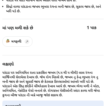
પાંદડા પર ઘાટા માર્જિન સાથે આછા રાતા જખમ હોય છે.
છિદ્રો વાળા પાંદડાના જખમ ભૂખરા રંગના બની જાય છે, સુકાય જાય છે, અને
ખરી પડે છે.
1
પાક
માં પણ મળી શકે છે
મગફળી
લક્ષણો
પાંદડા પર અનિયમિત રાતા પ્રકાશિત જખમ (૧.૫ થી ૫ મીમી) લાલ રંગના
માર્જિનથી ઘેરાયેલા દેખાય છે. જેમ રોગ વિકસે છે, જખમ નુ કેન્દ્ર ભૂખરા રંગ નુ
બની જાય છે અને સૂકાઈ જાય છે કેટલાક કિસ્સાઓમાં આખરે ખરી પડે છે.
પાંદડાને એક છિદ્ર છોડીને ચીંથરેહાલ દેખાવ આપે છે. જખમ ભેગા મળી ને મોટા,
અનિયમિત, નેક્રોટિક પેચો બનાવે છે. રોગગ્રસ્ત પેશીઓની અંદર કાળા મરી જેવા
ફૂગના બીજ પાંદડા ની બન્ને બાજુ જોઇ શકાય છે.