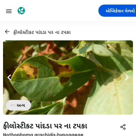
એપ્લિકેશન મેળવો
ફીલોસ્ટીકટ પાંદડા પર ના ટપકા
અન્ય
ફીલોસ્ટીકટ પાંદડા પર ના ટપકા
Nothophoma arachidis-hypogaeae