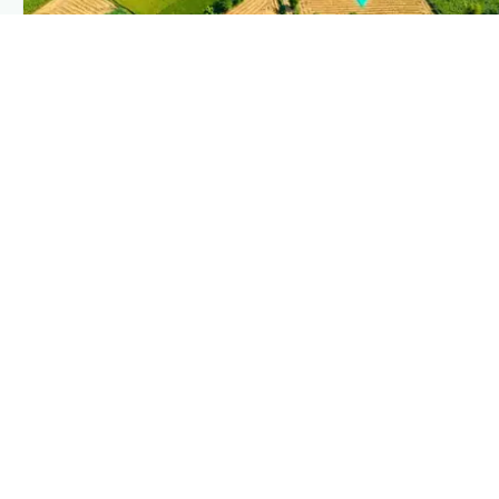
PLANTIX INTELLIGENCE
The intelligence behind this page
Explore the live agronomic data that powers Plantix
disease pages.
Discover
→