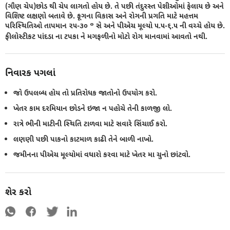
(ગૌણ ચેપ)છોડ થી ચેપ લાગતો હોય છે. તે પછી તંદુરસ્ત પેશીઓમાં ફેલાય છે અને
વિશિષ્ટ લક્ષણો બતાવે છે. ફૂગના વિકાસ અને રોગની પ્રગતિ માટે મહત્તમ
પરિસ્થિતિઓ તાપમાન ૨૫-૩૦ ° સે અને પીએચ મૂલ્યો ૫.૫-૬.૫ ની વચ્ચે હોય છે.
ફીલોસ્ટીકટ પાંદડા ના ટપકા ને મગફળીનો મોટો રોગ માનવામાં આવતો નથી.
નિવારક પગલાં
જો ઉપલબ્ધ હોય તો પ્રતિરોધક જાતોનો ઉપયોગ કરો.
ખેતર કામ દરમિયાન છોડને ઇજા ન પહોચે તેની કાળજી લો.
રાત્રે ભીની માટીની સ્થિતિ ટાળવા માટે સવારે સિંચાઈ કરો.
લણણી પછી પાકનો કાટમાળ કાઢી તેને બાળી નાખો.
જમીનના પીએચ મૂલ્યોમાં વધારો કરવા માટે ખેતર મા ચુનો છાંટવો.
શેર કરો