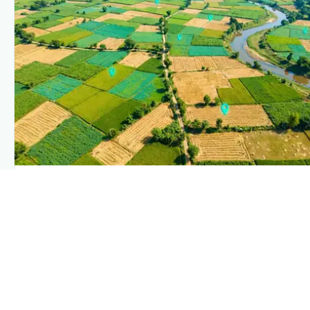
PLANTIX INTELLIGENCE
The intelligence behind this page
Explore the live agronomic data that powers Plantix disease
pages.
Discover
→