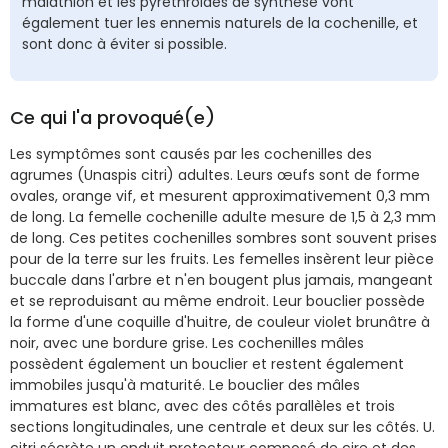
malathion et les pyréthroïdes de synthèse vont
également tuer les ennemis naturels de la cochenille, et
sont donc à éviter si possible.
Ce qui l'a provoqué(e)
Les symptômes sont causés par les cochenilles des
agrumes (Unaspis citri) adultes. Leurs œufs sont de forme
ovales, orange vif, et mesurent approximativement 0,3 mm
de long. La femelle cochenille adulte mesure de 1,5 à 2,3 mm
de long. Ces petites cochenilles sombres sont souvent prises
pour de la terre sur les fruits. Les femelles insèrent leur pièce
buccale dans l'arbre et n'en bougent plus jamais, mangeant
et se reproduisant au même endroit. Leur bouclier possède
la forme d'une coquille d'huitre, de couleur violet brunâtre à
noir, avec une bordure grise. Les cochenilles mâles
possèdent également un bouclier et restent également
immobiles jusqu'à maturité. Le bouclier des mâles
immatures est blanc, avec des côtés parallèles et trois
sections longitudinales, une centrale et deux sur les côtés. U.
citri sécrète un enduit protecteur composé de cire et des