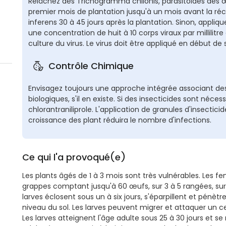
Relâchez des Trichogramma chilonis, parasitoïdes des œuf
premier mois de plantation jusqu'à un mois avant la réc
inferens 30 à 45 jours après la plantation. Sinon, appliqu
une concentration de huit à 10 corps viraux par millili
culture du virus. Le virus doit être appliqué en début de
Contrôle Chimique
Envisagez toujours une approche intégrée associant de
biologiques, s'il en existe. Si des insecticides sont néce
chlorantraniliprole. L'application de granules d'insectici
croissance des plant réduira le nombre d'infections.
Ce qui l'a provoqué(e)
Les plants âgés de 1 à 3 mois sont très vulnérables. Les 
grappes comptant jusqu'à 60 œufs, sur 3 à 5 rangées, sur l
larves éclosent sous un à six jours, s'éparpillent et pénèt
niveau du sol. Les larves peuvent migrer et attaquer un
Les larves atteignent l'âge adulte sous 25 à 30 jours et se 