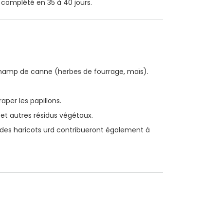
t complété en 35 à 40 jours.
 champ de canne (herbes de fourrage, maïs).
aper les papillons.
 et autres résidus végétaux.
 des haricots urd contribueront également à