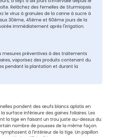
s, à sept à dix jours d'intervalle depuis le
olte. Relâchez des femelles de Sturmiopsis
ez le virus à granules de la canne à sucre à
tre aux 30ème, 45ème et 60ème jours de la
 soirée immédiatement après l'irrigation.
s mesures préventives à des traitements
ssaires, vaporisez des produits contenant du
des pendant la plantation et durant la
femelles pondent des œufs blancs aplatis en
a surface inférieure des gaines foliaires. Les
rent la tige en faisant un trou juste au-dessus du
 certain nombre de pousses de la même façon.
nymphosent à l'intérieur de la tige. Un papillon