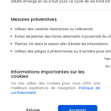
adulte émerge en six à huit jours. Le cycle de vie total es
Mesures préventives
Utilisez des variétés résistantes ou tolérantes.
Évitez de planter des hôtes alternatifs à proximité du
Plantez tôt dans la saison afin d'éviter les infestations.
Utilisez des pièges à phéromones ou à lumière pour attr
Après la récolte, retirez et détruisez les pousses sèches
Des cultures intercalaires avec des haricots mungo ou
Informations importantes sur les
repousser les individus adultes.
cookies
Évitez l'utilisation excessive d'engrais à l'azote.
Ce site utilise des cookies pour vous offrir une
meilleure expérience de navigation.
Politique de
confidentialité
Partager
Refuser
Acceptez