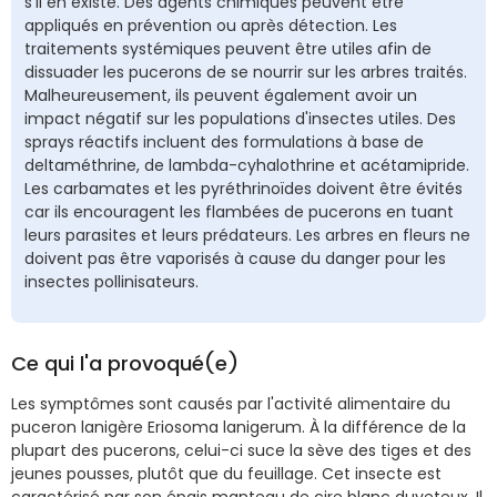
s'il en existe. Des agents chimiques peuvent être
appliqués en prévention ou après détection. Les
traitements systémiques peuvent être utiles afin de
dissuader les pucerons de se nourrir sur les arbres traités.
Malheureusement, ils peuvent également avoir un
impact négatif sur les populations d'insectes utiles. Des
sprays réactifs incluent des formulations à base de
deltaméthrine, de lambda-cyhalothrine et acétamipride.
Les carbamates et les pyréthrinoïdes doivent être évités
car ils encouragent les flambées de pucerons en tuant
leurs parasites et leurs prédateurs. Les arbres en fleurs ne
doivent pas être vaporisés à cause du danger pour les
insectes pollinisateurs.
Ce qui l'a provoqué(e)
Les symptômes sont causés par l'activité alimentaire du
puceron lanigère Eriosoma lanigerum. À la différence de la
plupart des pucerons, celui-ci suce la sève des tiges et des
jeunes pousses, plutôt que du feuillage. Cet insecte est
caractérisé par son épais manteau de cire blanc duveteux. Il