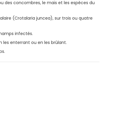
 ou des concombres, le maïs et les espèces du
talaire (Crotalaria juncea), sur trois ou quatre
champs infectés.
 les enterrant ou en les brûlant.
ps.