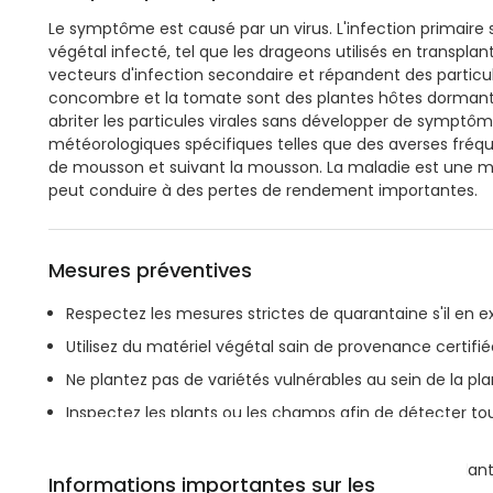
Le symptôme est causé par un virus. L'infection primaire
végétal infecté, tel que les drageons utilisés en transpl
vecteurs d'infection secondaire et répandent des particul
concombre et la tomate sont des plantes hôtes dormantes 
abriter les particules virales sans développer de symptôme
météorologiques spécifiques telles que des averses fréqu
de mousson et suivant la mousson. La maladie est une m
peut conduire à des pertes de rendement importantes.
Mesures préventives
Respectez les mesures strictes de quarantaine s'il en ex
Utilisez du matériel végétal sain de provenance certifié
Ne plantez pas de variétés vulnérables au sein de la pla
Inspectez les plants ou les champs afin de détecter tou
pucerons.
Ne cultivez pas d'hôtes alternatifs à proximité des pla
Informations importantes sur les