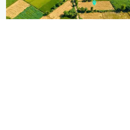
PLANTIX INTELLIGENCE
The intelligence behind this page
Explore the live agronomic data that powers Plantix disease
pages.
Discover
→