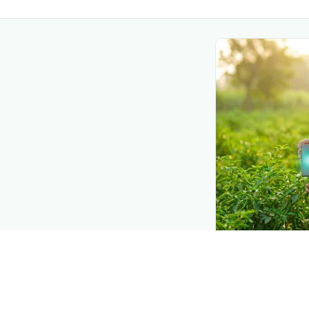
DEMAND CREATIO
Reach farmers
Put your product
they diagnose
Fl