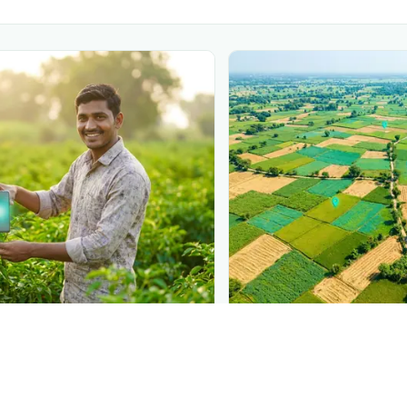
N
PLANTIX INTELLIGENCE
 at diagnosis
The intelligence behi
 in front of farmers the moment
Explore the live agronomi
étrissement de la canne à sucre
Plantix disease pages.