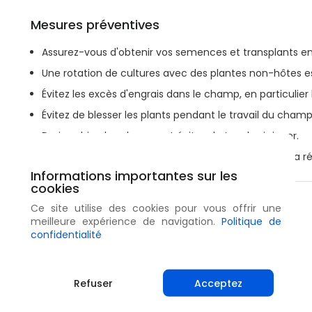
Mesures préventives
Assurez-vous d'obtenir vos semences et transplants en
Une rotation de cultures avec des plantes non-hôtes
Évitez les excès d'engrais dans le champ, en particulier 
Évitez de blesser les plants pendant le travail du champ
Drainez bien les champs et évitez de trop les irriguer.
Débarrassez-vous des vieux débris végétaux après la ré
Informations importantes sur les
cookies
Partager
Ce site utilise des cookies pour vous offrir une
meilleure expérience de navigation.
Politique de
confidentialité
Refuser
Acceptez