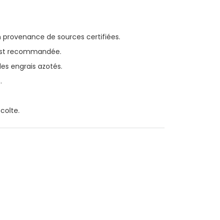
 provenance de sources certifiées.
 est recommandée.
les engrais azotés.
.
colte.