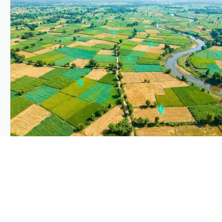
PLANTIX INTELLIGENCE
The intelligence behind this page
Explore the live agronomic data that powers Plantix disease
pages.
Discover
→