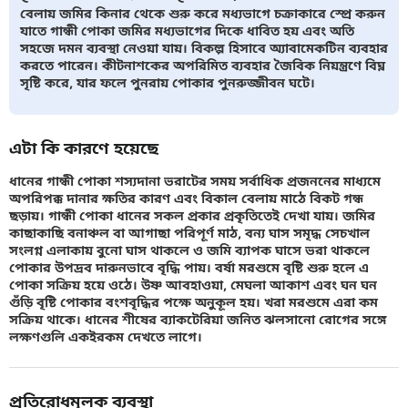
বেলায় জমির কিনার থেকে শুরু করে মধ্যভাগে চক্রাকারে স্প্রে করুন
যাতে গান্ধী পোকা জমির মধ্যভাগের দিকে ধাবিত হয় এবং অতি
সহজে দমন ব্যবস্থা নেওয়া যায়। বিকল্প হিসাবে অ্যাবামেকটিন ব্যবহার
করতে পারেন। কীটনাশকের অপরিমিত ব্যবহার জৈবিক নিয়ন্ত্রণে বিঘ্ন
সৃষ্টি করে, যার ফলে পুনরায় পোকার পুনরুজ্জীবন ঘটে।
এটা কি কারণে হয়েছে
ধানের গান্ধী পোকা শস্যদানা ভরাটের সময় সর্বাধিক প্রজননের মাধ্যমে
অপরিপক্ক দানার ক্ষতির কারণ এবং বিকাল বেলায় মাঠে বিকট গন্ধ
ছড়ায়। গান্ধী পোকা ধানের সকল প্রকার প্রকৃতিতেই দেখা যায়। জমির
কাছাকাছি বনাঞ্চল বা আগাছা পরিপূর্ণ মাঠ, বন্য ঘাস সমৃদ্ধ সেচখাল
সংলগ্ন এলাকায় বুনো ঘাস থাকলে ও জমি ব্যাপক ঘাসে ভরা থাকলে
পোকার উপদ্রব দারুনভাবে বৃদ্ধি পায়। বর্ষা মরশুমে বৃষ্টি শুরু হলে এ
পোকা সক্রিয় হয়ে ওঠে। উষ্ণ আবহাওয়া, মেঘলা আকাশ এবং ঘন ঘন
গুঁড়ি বৃষ্টি পোকার বংশবৃদ্ধির পক্ষে অনুকূল হয়। খরা মরশুমে এরা কম
সক্রিয় থাকে। ধানের শীষের ব্যাকটেরিয়া জনিত ঝলসানো রোগের সঙ্গে
লক্ষণগুলি একইরকম দেখতে লাগে।
প্রতিরোধমূলক ব্যবস্থা