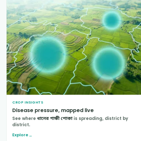
CROP INSIGHTS
Disease pressure, mapped live
See where
ধানের গান্ধী পোকা
is spreading, district by
district.
Explore
→