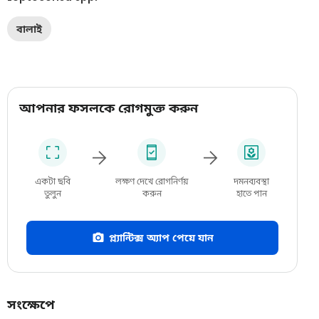
বালাই
আপনার ফসলকে রোগমুক্ত করুন
একটা ছবি
লক্ষণ দেখে রোগনির্ণয়
দমনব্যবস্থা
তুলুন
করুন
হাতে পান
প্ল্যান্টিক্স অ্যাপ পেয়ে যান
সংক্ষেপে