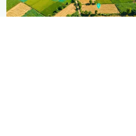
PLANTIX INTELLIGENCE
The intelligence behind this page
Explore the live agronomic data that powers Plantix
disease pages.
Discover
→