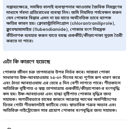
সম্ভাব্যক্ষেত্রে, সমন্বিত বালাই ব্যবস্থাপনার আওতায় জৈবিক নিয়ন্ত্রণের
মাধ্যমে র্সবদা প্রতিরোধের ব্যবস্থা নিন। জমি নিয়মিত পর্যবেক্ষন করুন
যেন পোকার বিস্তার এমন না হয় যাতে অর্থনৈতিক ভাবে ব্যাপক
ক্ষতির কারন হয়। ক্লোরান্ট্রানিলিপ্রোল (chlorantraniliprole),
ফ্লুবেন্ডায়ামাইড (flubendiamide), পোকার বংশ নিয়ন্ত্রক
কীটনাশক ব্যবহার করুন যাতে বয়স্ক শুককীট/কীড়াপোকা সুড়ঙ্গ তৈরী
করতে না পারে।
এটা কি কারণে হয়েছে
পোকার জীবন চক্র তাপমাত্রার উপর নির্ভর করে। মাজরা পোকা
সাধারণত উষ্ণ-আবহাওয়ায় ২৫-৩০ দিনের মধ্যে পূর্ণাঙ্গ রূপ ধারণ করে
এবং ঠাণ্ডা আবহাওয়ায় এর চেয়ে ৫ দিন বেশী লাগতে পারে। শীতকালে
অতিরিক্ত বৃষ্টিপাত ও স্বল্প তাপমাত্রায় শুককীট/কীড়াপোকা-র বংশবৃদ্ধি
কম হয়। উষ্ণ-আবহাওয়া এবং হাল্কা বৃষ্টিপাত পোকার বৃদ্ধির জন্য
সহায়ক। অগভীরভাবে চাষের কারনে আক্রান্ত আখের অবশিষ্টাংশের
ভিতর গোটা শীতকালটাই কাটিয়ে দেয়। স্বাভাবিক শত্রুর অভাব এবং
অতিরিক্ত নাইট্রোজেন সার প্রয়োগ পোকার বংশবৃদ্ধির জন্য সহায়ক।