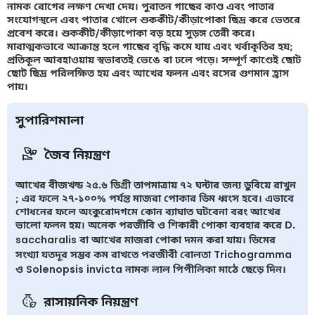
নামক রোগের লক্ষণ দেখা দেয়। পুরাতন গাছের কাণ্ড এবং পাতার
সংযোগস্থলে এবং পাতার খোলে শুককীট/কীড়াপোকা ছিদ্র করে ভেতরে
প্রবেশ করে। শুককীট/কীড়াপোকা বড় হয়ে সুড়ঙ্গ তেরী করে।
মারাত্মকভাবে আক্রান্ত হলে গাছের বৃদ্ধি কমে যায় এবং খর্বাকৃতির হয়;
প্রতিকূল আবহাওয়ায় স্বভাবতই ভেঙে বা ঢলে পড়ে। সম্পূর্ণ কাণ্ডেই ছোট
ছোট ছিদ্র পরিলক্ষিত হয় এবং আখের ফলন এবং রসের গুণমান হ্রাস
পায়।
সুপারিশমালা
জৈব নিয়ন্ত্রণ
আখের বীজখন্ড ২৫.৬ ডিগ্রী তাপমাত্রায় ৭২ ঘন্টার জন্য ডুবিয়ে রাখুন
; এর ফলে ২৭-১০০% পর্যন্ত মাজরা পোকার ডিম ধ্বংস হবে। এভাবে
শোধনের ফলে অংকুরোদগমে কোন ব্যাঘাত ঘটবেনা বরং আখের
ভালো ফলন হয়। অনেক পরজীবি ও শিকারী পোকা ব্যবহার করে D.
saccharalis বা আখের মাজরা পোকা দমন করা যায়। ডিমের
সংখ্যা যতদূর সম্ভব কম রাখতে পরজীবী বোলতা Trichogramma
ও Solenopsis invicta নামক লাল পিপীলিকা মাঠে ছেড়ে দিন।
রাসায়নিক নিয়ন্ত্রণ