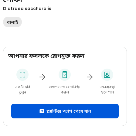
Diatraea saccharalis
বালাই
আপনার ফসলকে রোগমুক্ত করুন
একটা ছবি
লক্ষণ দেখে রোগনির্ণয়
দমনব্যবস্থা
তুলুন
করুন
হাতে পান
প্ল্যান্টিক্স অ্যাপ পেয়ে যান