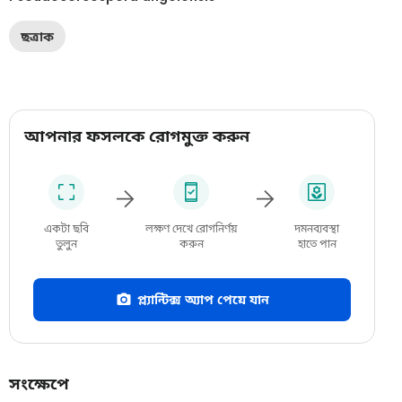
ছত্রাক
আপনার ফসলকে রোগমুক্ত করুন
একটা ছবি
লক্ষণ দেখে রোগনির্ণয়
দমনব্যবস্থা
তুলুন
করুন
হাতে পান
প্ল্যান্টিক্স অ্যাপ পেয়ে যান
সংক্ষেপে