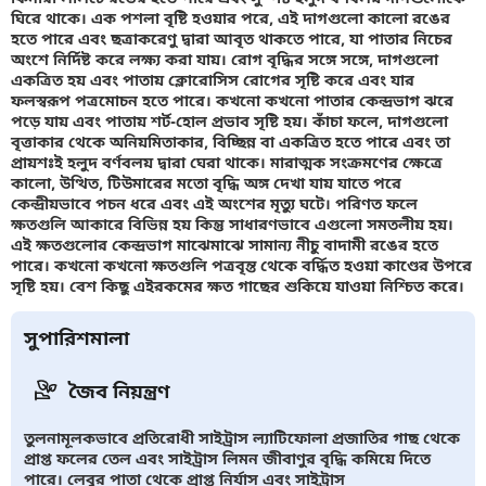
ঘিরে থাকে। এক পশলা বৃষ্টি হওয়ার পরে, এই দাগগুলো কালো রঙের
হতে পারে এবং ছত্রাকরেণু দ্বারা আবৃত থাকতে পারে, যা পাতার নিচের
অংশে নির্দিষ্ট করে লক্ষ্য করা যায়। রোগ বৃদ্ধির সঙ্গে সঙ্গে, দাগগুলো
একত্রিত হয় এবং পাতায় ক্লোরোসিস রোগের সৃষ্টি করে এবং যার
ফলস্বরূপ পত্রমোচন হতে পারে। কখনো কখনো পাতার কেন্দ্রভাগ ঝরে
পড়ে যায় এবং পাতায় শর্ট-হোল প্রভাব সৃষ্টি হয়। কাঁচা ফলে, দাগগুলো
বৃত্তাকার থেকে অনিয়মিতাকার, বিচ্ছিন্ন বা একত্রিত হতে পারে এবং তা
প্রায়শঃই হলুদ বর্ণবলয় দ্বারা ঘেরা থাকে। মারাত্মক সংক্রমণের ক্ষেত্রে
কালো, উত্থিত, টিউমারের মতো বৃদ্ধি অঙ্গ দেখা যায় যাতে পরে
কেন্দ্রীয়ভাবে পচন ধরে এবং এই অংশের মৃত্যু ঘটে। পরিণত ফলে
ক্ষতগুলি আকারে বিভিন্ন হয় কিন্তু সাধারণভাবে এগুলো সমতলীয় হয়।
এই ক্ষতগুলোর কেন্দ্রভাগ মাঝেমাঝে সামান্য নীচু বাদামী রঙের হতে
পারে। কখনো কখনো ক্ষতগুলি পত্রবৃন্ত থেকে বর্দ্ধিত হওয়া কাণ্ডের উপরে
সৃষ্টি হয়। বেশ কিছু এইরকমের ক্ষত গাছের শুকিয়ে যাওয়া নিশ্চিত করে।
সুপারিশমালা
জৈব নিয়ন্ত্রণ
তুলনামূলকভাবে প্রতিরোধী সাইট্রাস ল্যাটিফোলা প্রজাতির গাছ থেকে
প্রাপ্ত ফলের তেল এবং সাইট্রাস লিমন জীবাণুর বৃদ্ধি কমিয়ে দিতে
পারে। লেবুর পাতা থেকে প্রাপ্ত নির্যাস এবং সাইট্রাস