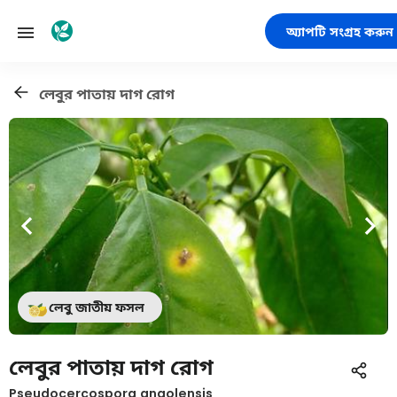
অ্যাপটি সংগ্রহ করুন
লেবুর পাতায় দাগ রোগ
লেবু জাতীয় ফসল
লেবুর পাতায় দাগ রোগ
Pseudocercospora angolensis