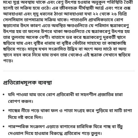
মধ্যে সুপ্ত অবস্থায় থাকে এবং রেণু উৎপন্ন হওয়ার অনুকূল পরিস্থিতি তৈরী
হলেই তা সক্রিয় হয়ে ওঠে। এর জীবনচক্র দীর্ঘস্থায়ী আর্দ্র এবং পরে শুষ্ক
আবহাওয়া এবং মৃদু ধরনের ঠাণ্ডা আবহাওয়া যথা ২২ থেকে ২৬ ডিগ্রি
সেলসিয়াস তাপমাত্রায় সক্রিয় থাকে। পাতাগুলি প্রাথমিকভাবে রোগ
ছড়ানোর উৎস কারণ এতে অবস্থিত ক্ষতগুলিতে যে পরিমান ছত্রাকরেণু
উৎপন্ন হয় তা ফলের উপরে থাকা ক্ষতগুলিতে যে ছত্রাকরেণু উৎপন্ন হয়
তার তুলনায় অনেক বেশী। বাতাসে ভর করে ছত্রাকরেণু দূরবর্তী স্থানে
ছড়িয়ে যায় এবং বৃষ্টির ধারায় বা বৃষ্টির ফোঁটার সাহায্যে তা কাছাকাছি
ছড়িয়ে পড়ে। মানুষ যখন সংক্রামিত উদ্ভিদ বা অংশ অন্য মাঠে বা অন্য
স্থানে বহন করে নিয়ে যায় তখন তার থেকেও এই ছত্রাক সেখানে ছড়িয়ে
পড়ে।
প্রতিরোধমূলক ব্যবস্থা
যদি পাওয়া যায় তবে রোগ প্রতিরোধী বা সহনশীল প্রজাতির চারা
রোপণ করুন।
গাছের নীচে পড়ে থাকা ফল ও পাতা সংগ্রহ করে পুড়িয়ে বা মাটি চাপা
দিয়ে নষ্ট করে দিন।
পারস্পরিক সংক্রমণ এড়াতে বাগানের চারিদিক ঘিরে গাছ বা উঁচু
দেওয়াল দিয়ে হাওয়ার বিরুদ্ধে প্রতিরোধ গড়ে তুলুন।