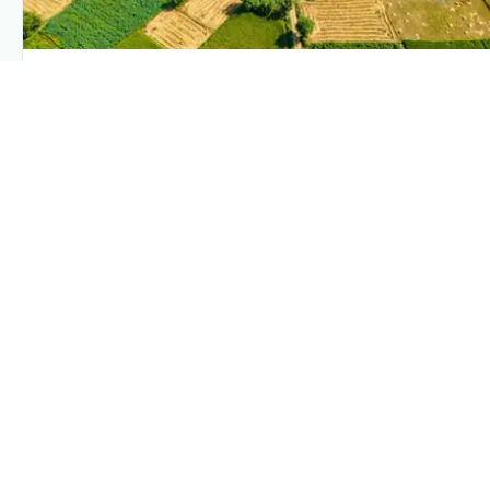
PLANTIX INTELLIGENCE
The intelligence behind this page
Explore the live agronomic data that powers Plantix
disease pages.
Discover
→