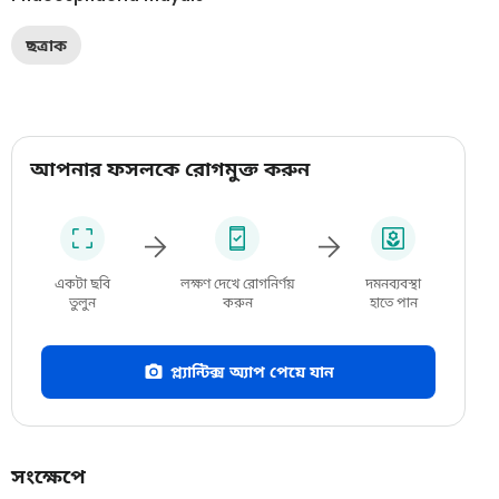
ছত্রাক
আপনার ফসলকে রোগমুক্ত করুন
একটা ছবি
লক্ষণ দেখে রোগনির্ণয়
দমনব্যবস্থা
তুলুন
করুন
হাতে পান
প্ল্যান্টিক্স অ্যাপ পেয়ে যান
সংক্ষেপে