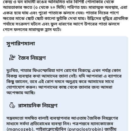
কেন্দ্র ও ঘন বাদামী রঙের অনিয়মিত ধার বিশিষ্ট গোলাকার থেকে
আয়তাকার ক্ষতে (৩ থেকে ২০ মিমি) পরিণত হয়। মারাত্মক অবস্থায়, এরা
একত্র হয়ে যায় এবং পুরো পাতাকে ঝলসে দেয়। পাতার নিচের পাশে
ক্ষতের মাঝে ছোট ছোট কালো ফুটকি দেখা যায়। উদ্ভিদের বৃদ্ধির প্রাথমিক
পর্যায়ে সংক্রমণ ঘটলে এবং ফুল ধারণের আগে উপরের পাতা ঝলসে
গেলে ফলনের মারাত্মক হ্রাস ঘটে।
সুপারিশমালা
জৈব নিয়ন্ত্রণ
দুঃখিত, পাতার ফিওস্ফেরিয়া দাগ রোগের বিরুদ্ধে এখন পর্যন্ত কোন
বিকল্প ব্যবস্থার কথা আমাদের জানা নেই। যদি আপনারা এ ব্যাপারে
কিছু জানেন, তবে এই রোগ দমনে অনুগ্রহ করে আমাদের সাথে
যোগাযোগ করুন। আপনাদের কাছ থেকে জানার জন্য আমরা
অপেক্ষায় আছি।
রাসায়নিক নিয়ন্ত্রণ
সম্ভবমতো সমন্বিত বালাই ব্যবস্থাপনার আওতায় জৈবিক নিয়ন্ত্রণের
মাধ্যমে সর্বদা প্রতিরোধের ব্যবস্থা নিন। পত্রপল্লবে ম্যানকোজেব
(mancozeb), পাইরাক্লোস্ট্রোবিন (pyraclostrobin) জাতীয়