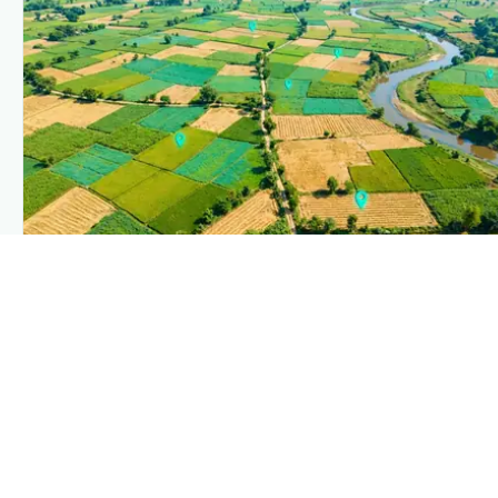
PLANTIX INTELLIGENCE
The intelligence behind this page
Explore the live agronomic data that powers Plantix
disease pages.
Discover
→