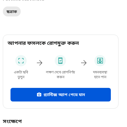
ছত্রাক
আপনার ফসলকে রোগমুক্ত করুন
একটা ছবি
লক্ষণ দেখে রোগনির্ণয়
দমনব্যবস্থা
তুলুন
করুন
হাতে পান
প্ল্যান্টিক্স অ্যাপ পেয়ে যান
সংক্ষেপে