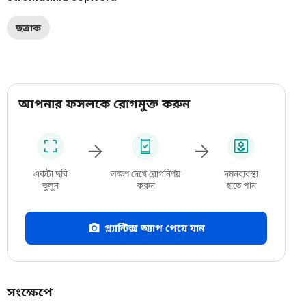
ছত্রাক
আপনার ফসলকে রোগমুক্ত করুন
একটা ছবি
লক্ষণ দেখে রোগনির্ণয়
দমনব্যবস্থা
তুলুন
করুন
হাতে পান
প্ল্যান্টিক্স অ্যাপ পেয়ে যান
সংক্ষেপে