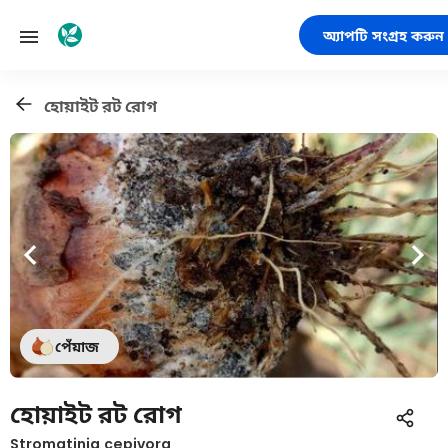
অ্যাপটি সংগ্রহ করুন
হোয়াইট রট রোগ
পেঁয়াজ
হোয়াইট রট রোগ
Stromatinia cepivora