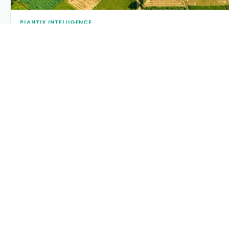
PLANTIX INTELLIGENCE
The intelligence behind this page
Explore the live agronomic data that powers Plantix
disease pages.
Discover
→