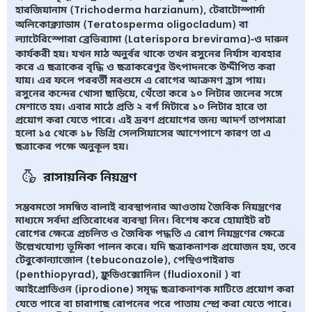
হারজিয়ানাম (Trichoderma harzianum), টেরাটোস্পার্মা
অলিকোক্ল্যাডাম (Teratosperma oligocladum) বা
ল্যাটেরিস্পোরা ব্রেভির‍্যামা (Laterispora brevirama)-ও দারুন
কার্যকরী হয়। যখন মাঠ অনুর্বর থাকে তখন রসুনের নির্যাস ব্যবহার
করে এ ছত্রাকের বৃদ্ধি ও ছত্রাকরেণুর উৎপাদনকে উদ্দীপিত করা
যায়। এর ফলে পরবর্তী মরশুমে এ রোগের আক্রমণ হ্রাস পায়।
রসুনের কন্দের খোসা ছাড়িয়ে, থেঁতো করে ১০ লিটার জলের সঙ্গে
মেশাতে হয়। এবার মাঠে প্রতি ২ বর্গ মিটারে ১০ লিটার হারে তা
প্রয়োগ করা যেতে পারে। এই দ্রবণ প্রয়োগের জন্য আদর্শ তাপমাত্রা
হলো ১৫ থেকে ১৮ ডিগ্রি সেলসিয়াসের আশেপাশে কারণ তা এ
ছত্রাকের পক্ষে অনুকূল হয়।
রাসায়নিক নিয়ন্ত্রণ
সম্ভবমতো সমন্বিত বালাই ব্যবস্থাপনার আওতায় জৈবিক নিয়ন্ত্রণের
মাধ্যমে সর্বদা প্রতিরোধের ব্যবস্থা নিন। বিশেষ করে হোয়াইট রট
রোগের ক্ষেত্রে প্রচলিত ও জৈবিক পদ্ধতি এ রোগ নিয়ন্ত্রণের ক্ষেত্রে
উল্লেখযোগ্য ভূমিকা পালন করে। যদি ছত্রাকনাশক প্রয়োজন হয়, তবে
টেবুকোন্যাজোল (tebuconazole), পেন্থিওপাইরাড
(penthiopyrad), ফ্লুডিওক্সোনিল (fludioxonil ) বা
আইপ্রোডিওন (iprodione) সমৃদ্ধ ছত্রাকনাশক মাটিতে প্রয়োগ করা
যেতে পারে বা চারাগাছ রোপনের পরে পাতায় স্প্রে করা যেতে পারে।