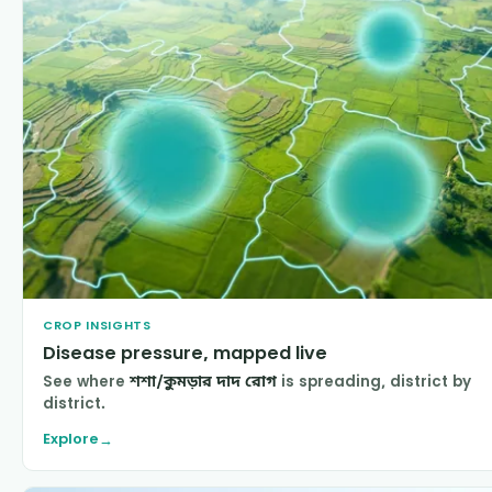
CROP INSIGHTS
Disease pressure, mapped live
See where
শশা/কুমড়ার দাদ রোগ
is spreading, district by
district.
Explore
→