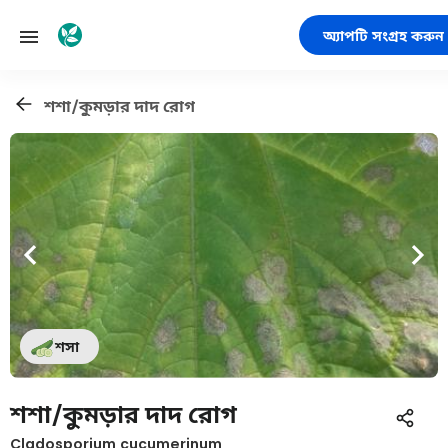
অ্যাপটি সংগ্রহ করুন
শশা/কুমড়ার দাদ রোগ
শসা
শশা/কুমড়ার দাদ রোগ
Cladosporium cucumerinum