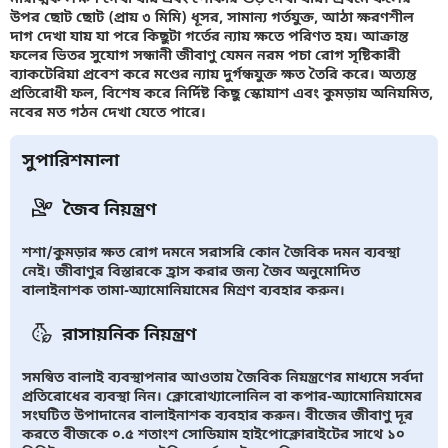
উপর ছোট ছোট (প্রায় ৩ মিমি) ধূসর, সামান্য গর্তযুক্ত, আঠা ক্ষরণশীল
দাগ দেখা যায় যা পরে কিছুটা গর্তের ন্যায় ক্ষতে পরিণত হয়। আক্রান্ত
ফলের ভিতর সুযোগ সন্ধানী জীবাণু যেমন নরম পচা রোগ সৃষ্টিকারী
ব্যাকটেরিয়া প্রবেশ করে মণ্ডের ন্যায় দুর্গন্ধযুক্ত ক্ষত তৈরি করে। অত্যন্ত
প্রতিরোধী ফল, বিশেষ করে নির্দিষ্ট কিছু স্কোয়াশ এবং কুমড়ায় অনিয়মিত,
নবের মত গঠন দেখা যেতে পারে।
সুপারিশমালা
জৈব নিয়ন্ত্রণ
শশা/কুমড়ার ক্ষত রোগ দমনে সরাসরি কোন জৈবিক দমন ব্যবস্থা
নেই। জীবাণুর বিস্তারকে হ্রাস করার জন্য জৈব অনুমোদিত
বালাইনাশক তামা-অ্যামোনিয়ামের মিশ্রণ ব্যবহার করুন।
রাসায়নিক নিয়ন্ত্রণ
সমন্বিত বালাই ব্যবস্থাপনার আওতায় জৈবিক নিয়ন্ত্রণের মাধ্যমে সর্বদা
প্রতিরোধের ব্যবস্থা নিন। ক্লোরোথ্যালোনিল বা কপার-অ্যামোনিয়ামের
সংঘটিত উপাদানের বালাইনাশক ব্যবহার করুন। বীজের জীবাণু দূর
করতে বীজকে ০.৫ শতাংশ সোডিয়াম হাইপোক্লোরাইটের সাথে ১০