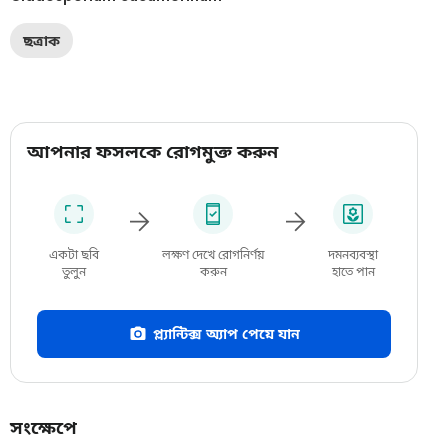
ছত্রাক
আপনার ফসলকে রোগমুক্ত করুন
একটা ছবি
লক্ষণ দেখে রোগনির্ণয়
দমনব্যবস্থা
তুলুন
করুন
হাতে পান
প্ল্যান্টিক্স অ্যাপ পেয়ে যান
সংক্ষেপে